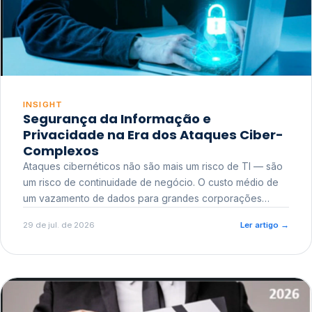
INSIGHT
Segurança da Informação e
Privacidade na Era dos Ataques Ciber-
Complexos
Ataques cibernéticos não são mais um risco de TI — são
um risco de continuidade de negócio. O custo médio de
um vazamento de dados para grandes corporações
ultrapassa a casa dos milhões, sem contar o dano
29 de jul. de 2026
Ler artigo
→
reputacional e o risco regulatório junto a órgãos como a
ANPD.