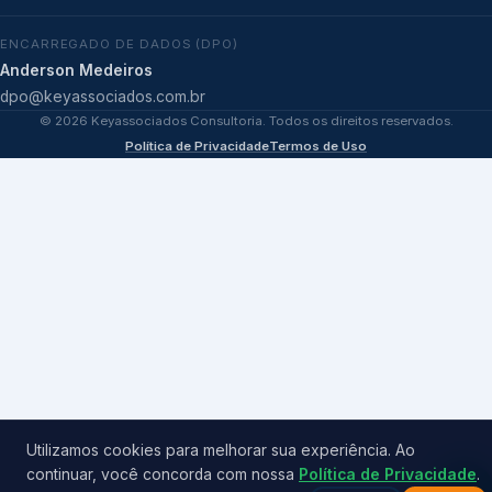
ENCARREGADO DE DADOS (DPO)
Anderson Medeiros
dpo@keyassociados.com.br
©
2026
Keyassociados Consultoria. Todos os direitos reservados.
Política de Privacidade
Termos de Uso
Utilizamos cookies para melhorar sua experiência. Ao
continuar, você concorda com nossa
Política de Privacidade
.