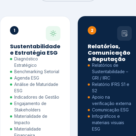
1
2
Sustentabilidade
Relatórios,
e Estratégia ESG
Comunicação
e Reputação
Diagnóstico
Estratégico
Relatórios de
Benchmarking Setorial
Sustentabilidade –
Agenda ESG
GRI / IIRC
Análise de Maturidade
Relatório IFRS S1 e
ESG
S2
Indicadores de Gestão
Apoio na
Engajamento de
verificação externa
Stakeholders
Comunicação ESG
Materialidade de
Infográficos e
Impacto
materiais visuais
Materialidade
ESG
Financeira