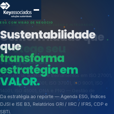
SISTEMAS DE GESTÃO OTIMIZADOS E INTEGRADOS
Conformidade que
protege seu
negócio.
Índices de Mercado
Mudanças Climáticas
Consultoria, auditoria e treinamentos em ISO 27001,
Reputação e Cadeia
ISO 27701, ISO 42001, ISO 37001, ISO 9001, ISO
Reporte Regulatório
14001, ISO 45001, ONA e PNQ — Gestão de
resíduos sólidos (PGRS/PMGRS).