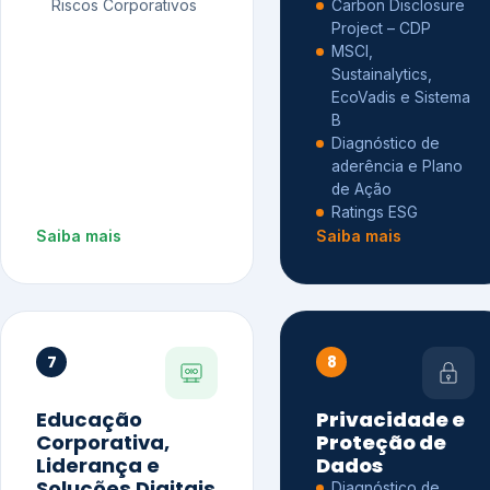
Riscos Corporativos
Carbon Disclosure
Project – CDP
MSCI,
Sustainalytics,
EcoVadis e Sistema
B
Diagnóstico de
aderência e Plano
de Ação
Ratings ESG
Saiba mais
Saiba mais
7
8
Educação
Privacidade e
Corporativa,
Proteção de
Liderança e
Dados
Soluções Digitais
Diagnóstico de