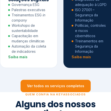
Governança ESG
adequação à LGPD
Palestras executivas
ISO 27001 –
Treinamentos ESG
in
Segurança da
company
Informação
Workshops
de
Políticas, controles
sustentabilidade
e riscos
Capacitação em
cibernéticos
mudanças climáticas
Treinamentos em
Automação da coleta
Segurança da
de indicadores
Informação
Saiba mais
Saiba mais
Ver todos os serviços completos
QUEM CONFIA NA KEYASSOCIADOS
Alguns dos nossos