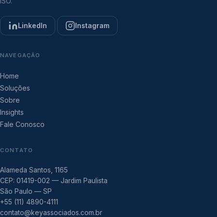
ISO.
LinkedIn
Instagram
NAVEGAÇÃO
Home
Soluções
Sobre
Insights
Fale Conosco
CONTATO
Alameda Santos, 1165
CEP: 01419-002 — Jardim Paulista
São Paulo — SP
+55 (11) 4890-4111
contato@keyassociados.com.br