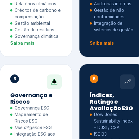
Relatórios climáticos
Auditorias internas
Créditos de carbono e
Gestão de não
compensação
conformidades
Gestão ambiental
Integração de
Gestão de resíduos
sistemas de gestão
Governança climática
Saiba mais
Saiba mais
5
6
Governança e
Índices,
Riscos
Ratings e
Avaliação ESG
Governança ESG
Mapeamento de
Dow Jones
Riscos ESG
Sustainability Index
Due diligence
ESG
– DJSI / CSA
Integração ESG aos
ISE B3