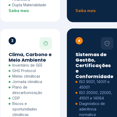
Dupla Materialidade
Saiba mais
Saiba mais
3
4
Clima, Carbono e
Sistemas de
Meio Ambiente
Gestão,
Certificações
Inventário de GEE
e
GHG Protocol
Conformidade
Metas climáticas
Jornada climática
ISO 9001, 14001 e
Plano de
45001
descarbonização
ISO 20000, 22000,
CDP
41001 e 14064
Riscos e
Diagnóstico de
oportunidades
aderência
climáticas
normativa