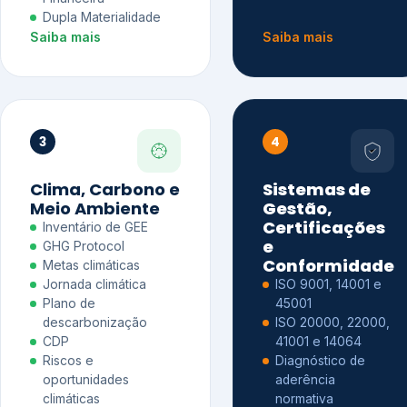
Dupla Materialidade
Saiba mais
Saiba mais
3
4
Clima, Carbono e
Sistemas de
Meio Ambiente
Gestão,
Certificações
Inventário de GEE
e
GHG Protocol
Conformidade
Metas climáticas
Jornada climática
ISO 9001, 14001 e
Plano de
45001
descarbonização
ISO 20000, 22000,
CDP
41001 e 14064
Riscos e
Diagnóstico de
oportunidades
aderência
climáticas
normativa