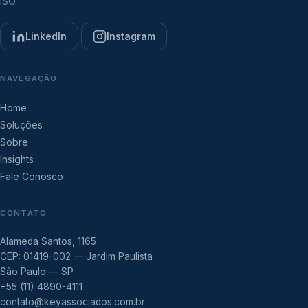
ISO.
LinkedIn
Instagram
NAVEGAÇÃO
Home
Soluções
Sobre
Insights
Fale Conosco
CONTATO
Alameda Santos, 1165
CEP: 01419-002 — Jardim Paulista
São Paulo — SP
+55 (11) 4890-4111
contato@keyassociados.com.br