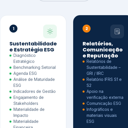
1
2
Sustentabilidade
Relatórios,
e Estratégia ESG
Comunicação
e Reputação
Diagnóstico
Estratégico
Relatórios de
Benchmarking Setorial
Sustentabilidade –
Agenda ESG
GRI / IIRC
Análise de Maturidade
Relatório IFRS S1 e
ESG
S2
Indicadores de Gestão
Apoio na
Engajamento de
verificação externa
Stakeholders
Comunicação ESG
Materialidade de
Infográficos e
Impacto
materiais visuais
Materialidade
ESG
Financeira