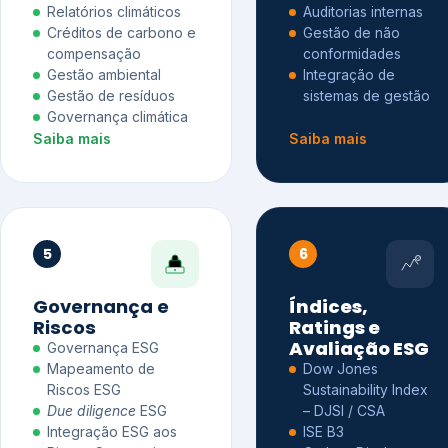
Relatórios climáticos
Auditorias internas
Créditos de carbono e
Gestão de não
compensação
conformidades
Gestão ambiental
Integração de
Gestão de resíduos
sistemas de gestão
Governança climática
Saiba mais
Saiba mais
5
6
Governança e
Índices,
Riscos
Ratings e
Avaliação ESG
Governança ESG
Mapeamento de
Dow Jones
Riscos ESG
Sustainability Index
Due diligence
ESG
– DJSI / CSA
Integração ESG aos
ISE B3