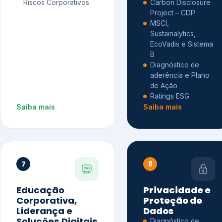
Riscos Corporativos
Carbon Disclosure
Project – CDP
MSCI,
Sustainalytics,
EcoVadis e Sistema
B
Diagnóstico de
aderência e Plano
de Ação
Ratings ESG
Saiba mais
Saiba mais
7
8
Educação
Privacidade e
Corporativa,
Proteção de
Liderança e
Dados
Soluções Digitais
Diagnóstico de