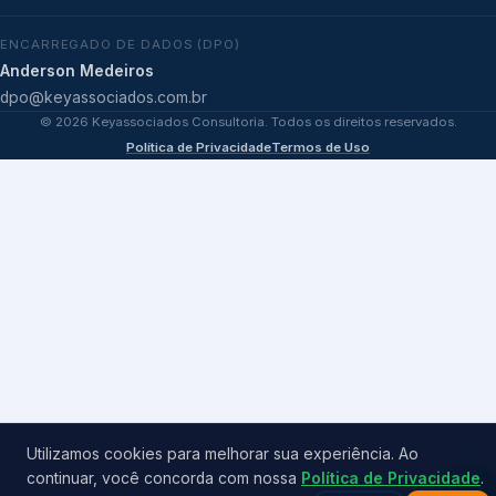
ENCARREGADO DE DADOS (DPO)
Anderson Medeiros
dpo@keyassociados.com.br
©
2026
Keyassociados Consultoria. Todos os direitos reservados.
Política de Privacidade
Termos de Uso
Utilizamos cookies para melhorar sua experiência. Ao
continuar, você concorda com nossa
Política de Privacidade
.