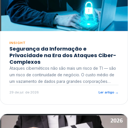
INSIGHT
Segurança da Informação e
Privacidade na Era dos Ataques Ciber-
Complexos
Ataques cibernéticos não são mais um risco de TI — são
um risco de continuidade de negócio. O custo médio de
um vazamento de dados para grandes corporações
ultrapassa a casa dos milhões, sem contar o dano
29 de jul. de 2026
Ler artigo
→
reputacional e o risco regulatório junto a órgãos como a
ANPD.