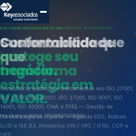
SISTEMAS DE GESTÃO OTIMIZADOS E INTEGRADOS
Conformidade que
protege seu
negócio.
Índices de Mercado
Mudanças Climáticas
Consultoria, auditoria e treinamentos em ISO 27001,
Reputação e Cadeia
ISO 27701, ISO 42001, ISO 37001, ISO 9001, ISO
Reporte Regulatório
14001, ISO 45001, ONA e PNQ — Gestão de
resíduos sólidos (PGRS/PMGRS).