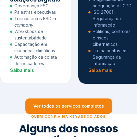
Governança ESG
adequação à LGPD
Palestras executivas
ISO 27001 –
Treinamentos ESG
in
Segurança da
company
Informação
Workshops
de
Políticas, controles
sustentabilidade
e riscos
Capacitação em
cibernéticos
mudanças climáticas
Treinamentos em
Automação da coleta
Segurança da
de indicadores
Informação
Saiba mais
Saiba mais
Ver todos os serviços completos
QUEM CONFIA NA KEYASSOCIADOS
Alguns dos nossos