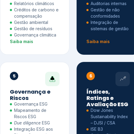
Relatórios climáticos
Auditorias internas
Créditos de carbono e
Gestão de não
compensação
conformidades
Gestão ambiental
Integração de
Gestão de resíduos
sistemas de gestão
Governança climática
Saiba mais
Saiba mais
5
6
Governança e
Índices,
Riscos
Ratings e
Avaliação ESG
Governança ESG
Mapeamento de
Dow Jones
Riscos ESG
Sustainability Index
Due diligence
ESG
– DJSI / CSA
Integração ESG aos
ISE B3