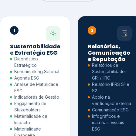
1
2
Sustentabilidade
Relatórios,
e Estratégia ESG
Comunicação
e Reputação
Diagnóstico
Estratégico
Relatórios de
Benchmarking Setorial
Sustentabilidade –
Agenda ESG
GRI / IIRC
Análise de Maturidade
Relatório IFRS S1 e
ESG
S2
Indicadores de Gestão
Apoio na
Engajamento de
verificação externa
Stakeholders
Comunicação ESG
Materialidade de
Infográficos e
Impacto
materiais visuais
Materialidade
ESG
Financeira