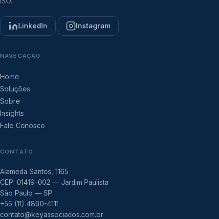
ISO.
LinkedIn
Instagram
NAVEGAÇÃO
Home
Soluções
Sobre
Insights
Fale Conosco
CONTATO
Alameda Santos, 1165
CEP: 01419-002 — Jardim Paulista
São Paulo — SP
+55 (11) 4890-4111
contato@keyassociados.com.br