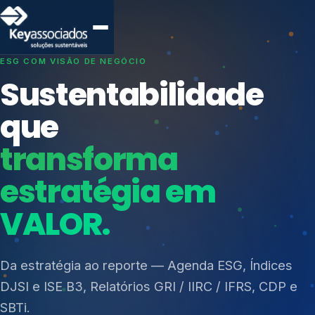
SISTEMAS DE GESTÃO OTIMIZADOS E INTEGRADOS
Conformidade que
protege seu
negócio.
Índices de Mercado
Mudanças Climáticas
Consultoria, auditoria e treinamentos em ISO 27001,
Reputação e Cadeia
ISO 27701, ISO 42001, ISO 37001, ISO 9001, ISO
Reporte Regulatório
14001, ISO 45001, ONA e PNQ — Gestão de
resíduos sólidos (PGRS/PMGRS).