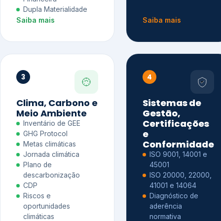
Dupla Materialidade
Saiba mais
Saiba mais
3
4
Clima, Carbono e
Sistemas de
Meio Ambiente
Gestão,
Certificações
Inventário de GEE
e
GHG Protocol
Conformidade
Metas climáticas
Jornada climática
ISO 9001, 14001 e
Plano de
45001
descarbonização
ISO 20000, 22000,
CDP
41001 e 14064
Riscos e
Diagnóstico de
oportunidades
aderência
climáticas
normativa