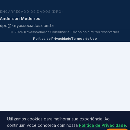
ENCARREGADO DE DADOS (DPO)
Anderson Medeiros
dpo@keyassociados.com.br
©
2026
Keyassociados Consultoria. Todos os direitos reservados.
Política de Privacidade
Termos de Uso
Utilizamos cookies para melhorar sua experiência. Ao
continuar, você concorda com nossa
Política de Privacidade
.