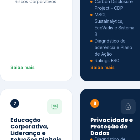
Riscos Corporativos
Carbon Disclosure
Project – CDP
MSCI,
Sustainalytics,
EcoVadis e Sistema
B
Diagnóstico de
aderência e Plano
de Ação
Ratings ESG
Saiba mais
Saiba mais
7
8
Educação
Privacidade e
Corporativa,
Proteção de
Liderança e
Dados
Soluções Digitais
Diagnóstico de