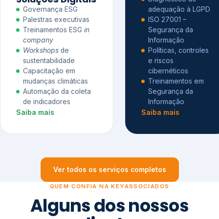
Governança ESG
adequação à LGPD
Palestras executivas
ISO 27001 –
Treinamentos ESG
in
Segurança da
company
Informação
Workshops
de
Políticas, controles
sustentabilidade
e riscos
Capacitação em
cibernéticos
mudanças climáticas
Treinamentos em
Automação da coleta
Segurança da
de indicadores
Informação
Saiba mais
Saiba mais
Ver todos os serviços completos
QUEM CONFIA NA KEYASSOCIADOS
Alguns dos nossos