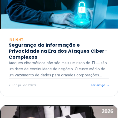
INSIGHT
Segurança da Informação e
Privacidade na Era dos Ataques Ciber-
Complexos
Ataques cibernéticos não são mais um risco de TI — são
um risco de continuidade de negócio. O custo médio de
um vazamento de dados para grandes corporações
ultrapassa a casa dos milhões, sem contar o dano
29 de jul. de 2026
Ler artigo
→
reputacional e o risco regulatório junto a órgãos como a
ANPD.