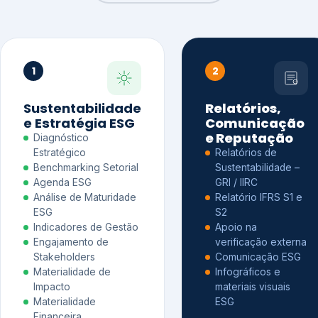
1
2
Sustentabilidade
Relatórios,
e Estratégia ESG
Comunicação
e Reputação
Diagnóstico
Estratégico
Relatórios de
Benchmarking Setorial
Sustentabilidade –
Agenda ESG
GRI / IIRC
Análise de Maturidade
Relatório IFRS S1 e
ESG
S2
Indicadores de Gestão
Apoio na
Engajamento de
verificação externa
Stakeholders
Comunicação ESG
Materialidade de
Infográficos e
Impacto
materiais visuais
Materialidade
ESG
Financeira