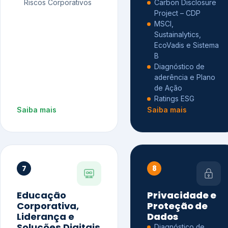
Riscos Corporativos
Carbon Disclosure
Project – CDP
MSCI,
Sustainalytics,
EcoVadis e Sistema
B
Diagnóstico de
aderência e Plano
de Ação
Ratings ESG
Saiba mais
Saiba mais
7
8
Educação
Privacidade e
Corporativa,
Proteção de
Liderança e
Dados
Soluções Digitais
Diagnóstico de