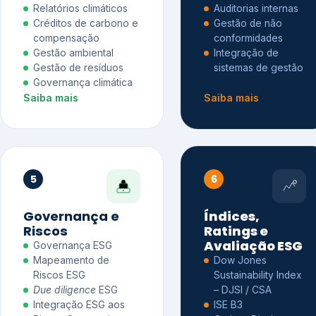
Relatórios climáticos
Auditorias internas
Créditos de carbono e
Gestão de não
compensação
conformidades
Gestão ambiental
Integração de
Gestão de resíduos
sistemas de gestão
Governança climática
Saiba mais
Saiba mais
5
6
Governança e
Índices,
Riscos
Ratings e
Avaliação ESG
Governança ESG
Mapeamento de
Dow Jones
Riscos ESG
Sustainability Index
Due diligence
ESG
– DJSI / CSA
Integração ESG aos
ISE B3