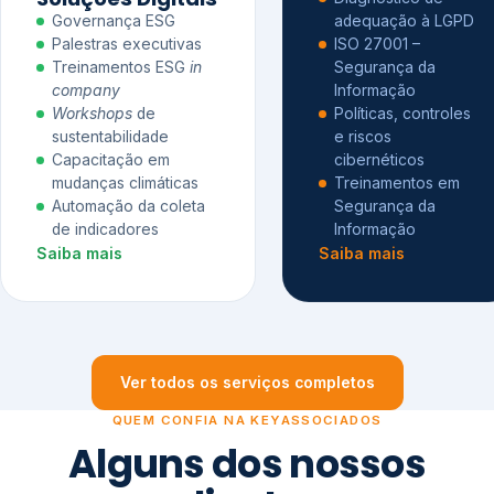
Governança ESG
adequação à LGPD
Palestras executivas
ISO 27001 –
Treinamentos ESG
in
Segurança da
company
Informação
Workshops
de
Políticas, controles
sustentabilidade
e riscos
Capacitação em
cibernéticos
mudanças climáticas
Treinamentos em
Automação da coleta
Segurança da
de indicadores
Informação
Saiba mais
Saiba mais
Ver todos os serviços completos
QUEM CONFIA NA KEYASSOCIADOS
Alguns dos nossos