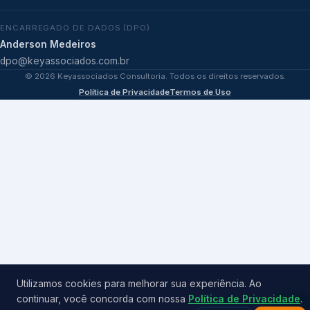
ENCARREGADO DE DADOS (DPO)
Anderson Medeiros
dpo@keyassociados.com.br
©
2026
Keyassociados Consultoria. Todos os direitos reservados.
Política de Privacidade
Termos de Uso
Utilizamos cookies para melhorar sua experiência. Ao
continuar, você concorda com nossa
Política de Privacidade
.