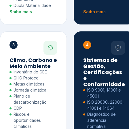
Dupla Materialidade
Saiba mais
Saiba mais
3
4
Clima, Carbono e
Sistemas de
Meio Ambiente
Gestão,
Certificações
Inventário de GEE
e
GHG Protocol
Conformidade
Metas climáticas
Jornada climática
ISO 9001, 14001 e
Plano de
45001
descarbonização
ISO 20000, 22000,
CDP
41001 e 14064
Riscos e
Diagnóstico de
oportunidades
aderência
climáticas
normativa