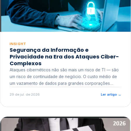
INSIGHT
Segurança da Informação e
Privacidade na Era dos Ataques Ciber-
Complexos
Ataques cibernéticos não são mais um risco de TI — são
um risco de continuidade de negócio. O custo médio de
um vazamento de dados para grandes corporações
ultrapassa a casa dos milhões, sem contar o dano
29 de jul. de 2026
Ler artigo
→
reputacional e o risco regulatório junto a órgãos como a
ANPD.