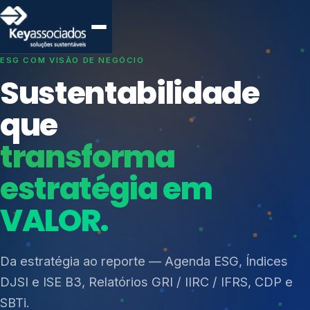
SISTEMAS DE GESTÃO OTIMIZADOS E INTEGRADOS
Conformidade que
protege seu
negócio.
Índices de Mercado
Mudanças Climáticas
Consultoria, auditoria e treinamentos em ISO 27001,
Reputação e Cadeia
ISO 27701, ISO 42001, ISO 37001, ISO 9001, ISO
Reporte Regulatório
14001, ISO 45001, ONA e PNQ — Gestão de
resíduos sólidos (PGRS/PMGRS).