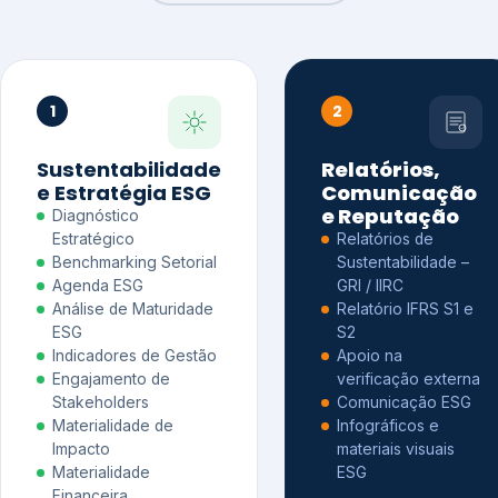
1
2
Sustentabilidade
Relatórios,
e Estratégia ESG
Comunicação
e Reputação
Diagnóstico
Estratégico
Relatórios de
Benchmarking Setorial
Sustentabilidade –
Agenda ESG
GRI / IIRC
Análise de Maturidade
Relatório IFRS S1 e
ESG
S2
Indicadores de Gestão
Apoio na
Engajamento de
verificação externa
Stakeholders
Comunicação ESG
Materialidade de
Infográficos e
Impacto
materiais visuais
Materialidade
ESG
Financeira