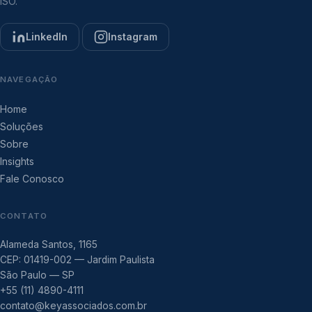
ISO.
LinkedIn
Instagram
NAVEGAÇÃO
Home
Soluções
Sobre
Insights
Fale Conosco
CONTATO
Alameda Santos, 1165
CEP: 01419-002 — Jardim Paulista
São Paulo — SP
+55 (11) 4890-4111
contato@keyassociados.com.br