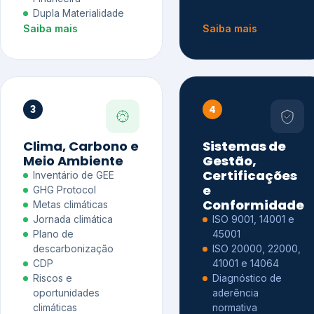
Dupla Materialidade
Saiba mais
Saiba mais
3
4
Clima, Carbono e
Sistemas de
Meio Ambiente
Gestão,
Certificações
Inventário de GEE
e
GHG Protocol
Conformidade
Metas climáticas
Jornada climática
ISO 9001, 14001 e
Plano de
45001
descarbonização
ISO 20000, 22000,
CDP
41001 e 14064
Riscos e
Diagnóstico de
oportunidades
aderência
climáticas
normativa