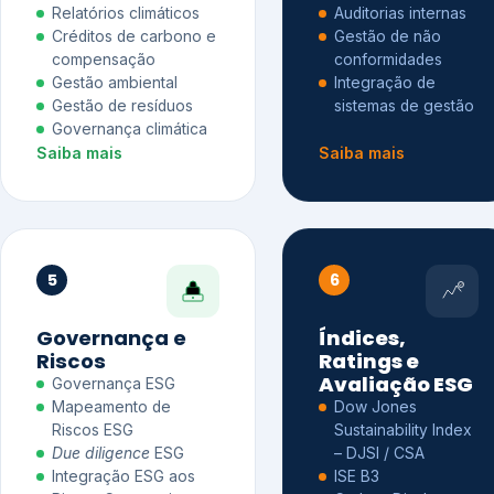
Relatórios climáticos
Auditorias internas
Créditos de carbono e
Gestão de não
compensação
conformidades
Gestão ambiental
Integração de
Gestão de resíduos
sistemas de gestão
Governança climática
Saiba mais
Saiba mais
5
6
Governança e
Índices,
Riscos
Ratings e
Avaliação ESG
Governança ESG
Mapeamento de
Dow Jones
Riscos ESG
Sustainability Index
Due diligence
ESG
– DJSI / CSA
Integração ESG aos
ISE B3