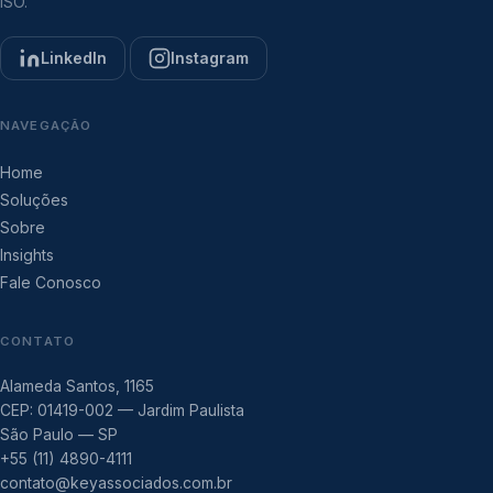
ISO.
LinkedIn
Instagram
NAVEGAÇÃO
Home
Soluções
Sobre
Insights
Fale Conosco
CONTATO
Alameda Santos, 1165
CEP: 01419-002 — Jardim Paulista
São Paulo — SP
+55 (11) 4890-4111
contato@keyassociados.com.br