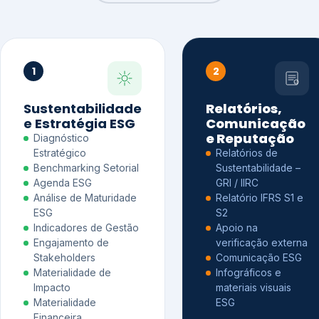
1
2
Sustentabilidade
Relatórios,
e Estratégia ESG
Comunicação
e Reputação
Diagnóstico
Estratégico
Relatórios de
Benchmarking Setorial
Sustentabilidade –
Agenda ESG
GRI / IIRC
Análise de Maturidade
Relatório IFRS S1 e
ESG
S2
Indicadores de Gestão
Apoio na
Engajamento de
verificação externa
Stakeholders
Comunicação ESG
Materialidade de
Infográficos e
Impacto
materiais visuais
Materialidade
ESG
Financeira