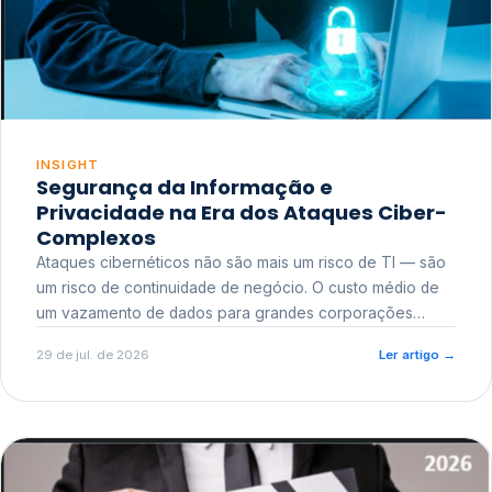
INSIGHT
Segurança da Informação e
Privacidade na Era dos Ataques Ciber-
Complexos
Ataques cibernéticos não são mais um risco de TI — são
um risco de continuidade de negócio. O custo médio de
um vazamento de dados para grandes corporações
ultrapassa a casa dos milhões, sem contar o dano
29 de jul. de 2026
Ler artigo
→
reputacional e o risco regulatório junto a órgãos como a
ANPD.