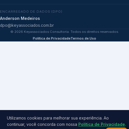
ENCARREGADO DE DADOS (DPO)
Anderson Medeiros
dpo@keyassociados.com.br
©
2026
Keyassociados Consultoria. Todos os direitos reservados.
Política de Privacidade
Termos de Uso
Utilizamos cookies para melhorar sua experiência. Ao
continuar, você concorda com nossa
Política de Privacidade
.