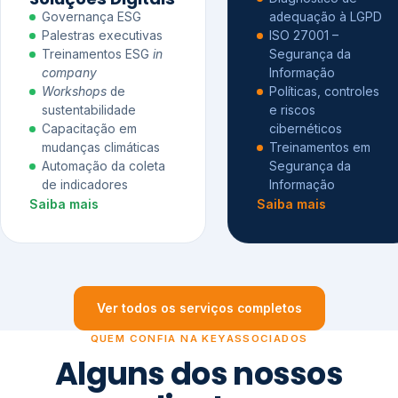
Governança ESG
adequação à LGPD
Palestras executivas
ISO 27001 –
Treinamentos ESG
in
Segurança da
company
Informação
Workshops
de
Políticas, controles
sustentabilidade
e riscos
Capacitação em
cibernéticos
mudanças climáticas
Treinamentos em
Automação da coleta
Segurança da
de indicadores
Informação
Saiba mais
Saiba mais
Ver todos os serviços completos
QUEM CONFIA NA KEYASSOCIADOS
Alguns dos nossos