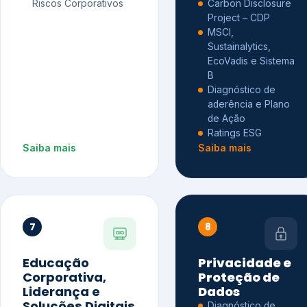
Riscos Corporativos
Carbon Disclosure
Project – CDP
MSCI,
Sustainalytics,
EcoVadis e Sistema
B
Diagnóstico de
aderência e Plano
de Ação
Ratings ESG
Saiba mais
Saiba mais
7
8
Educação
Privacidade e
Corporativa,
Proteção de
Liderança e
Dados
Soluções Digitais
Diagnóstico de