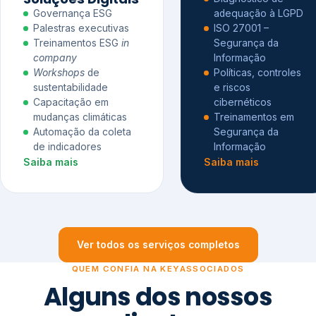
Governança ESG
adequação à LGPD
Palestras executivas
ISO 27001 –
Treinamentos ESG
in
Segurança da
company
Informação
Workshops
de
Políticas, controles
sustentabilidade
e riscos
Capacitação em
cibernéticos
mudanças climáticas
Treinamentos em
Automação da coleta
Segurança da
de indicadores
Informação
Saiba mais
Saiba mais
Ver todos os serviços completos
QUEM CONFIA NA KEYASSOCIADOS
Alguns dos nossos