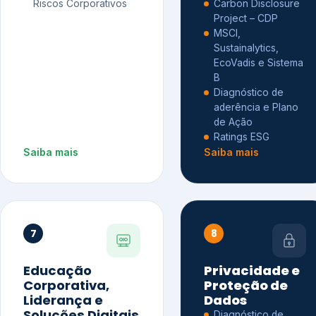
Riscos Corporativos
Carbon Disclosure
Project – CDP
MSCI,
Sustainalytics,
EcoVadis e Sistema
B
Diagnóstico de
aderência e Plano
de Ação
Ratings ESG
Saiba mais
Saiba mais
7
8
Educação
Privacidade e
Corporativa,
Proteção de
Liderança e
Dados
Soluções Digitais
Diagnóstico de