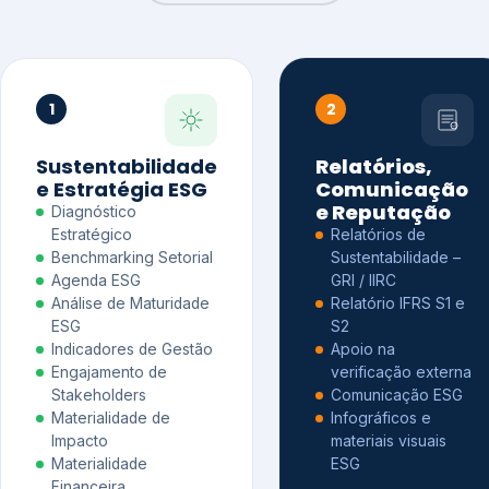
1
2
Sustentabilidade
Relatórios,
e Estratégia ESG
Comunicação
e Reputação
Diagnóstico
Estratégico
Relatórios de
Benchmarking Setorial
Sustentabilidade –
Agenda ESG
GRI / IIRC
Análise de Maturidade
Relatório IFRS S1 e
ESG
S2
Indicadores de Gestão
Apoio na
Engajamento de
verificação externa
Stakeholders
Comunicação ESG
Materialidade de
Infográficos e
Impacto
materiais visuais
Materialidade
ESG
Financeira