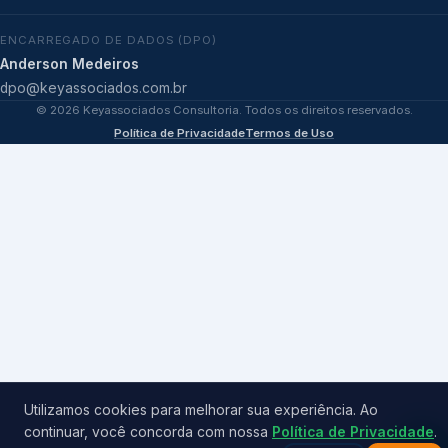
ENCARREGADO DE DADOS (DPO)
Anderson Medeiros
dpo@keyassociados.com.br
©
2026
Keyassociados Consultoria. Todos os direitos reservados.
Política de Privacidade
Termos de Uso
Utilizamos cookies para melhorar sua experiência. Ao
continuar, você concorda com nossa
Política de Privacidade
.