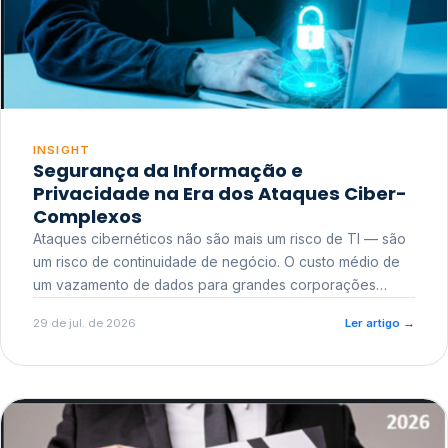
INSIGHT
Segurança da Informação e
Privacidade na Era dos Ataques Ciber-
Complexos
Ataques cibernéticos não são mais um risco de TI — são
um risco de continuidade de negócio. O custo médio de
um vazamento de dados para grandes corporações
ultrapassa a casa dos milhões, sem contar o dano
29 de jul. de 2026
Ler artigo
→
reputacional e o risco regulatório junto a órgãos como a
ANPD.