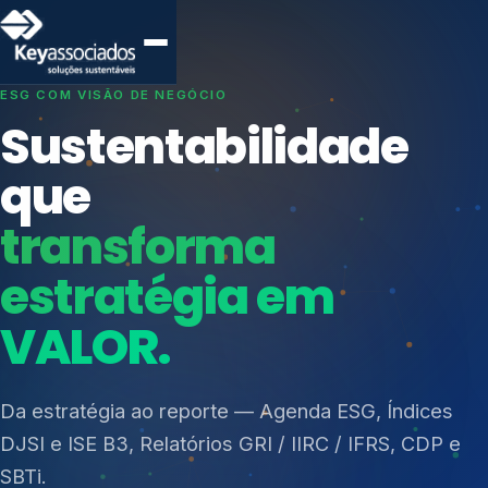
SISTEMAS DE GESTÃO OTIMIZADOS E INTEGRADOS
Conformidade que
protege seu
negócio.
Índices de Mercado
Mudanças Climáticas
Consultoria, auditoria e treinamentos em ISO 27001,
Reputação e Cadeia
ISO 27701, ISO 42001, ISO 37001, ISO 9001, ISO
Reporte Regulatório
14001, ISO 45001, ONA e PNQ — Gestão de
resíduos sólidos (PGRS/PMGRS).