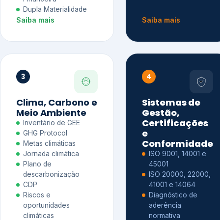
Dupla Materialidade
Saiba mais
Saiba mais
3
4
Clima, Carbono e
Sistemas de
Meio Ambiente
Gestão,
Certificações
Inventário de GEE
e
GHG Protocol
Conformidade
Metas climáticas
Jornada climática
ISO 9001, 14001 e
Plano de
45001
descarbonização
ISO 20000, 22000,
CDP
41001 e 14064
Riscos e
Diagnóstico de
oportunidades
aderência
climáticas
normativa