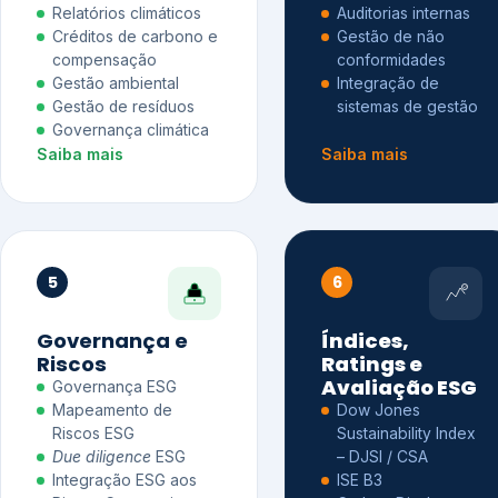
Relatórios climáticos
Auditorias internas
Créditos de carbono e
Gestão de não
compensação
conformidades
Gestão ambiental
Integração de
Gestão de resíduos
sistemas de gestão
Governança climática
Saiba mais
Saiba mais
5
6
Governança e
Índices,
Riscos
Ratings e
Avaliação ESG
Governança ESG
Mapeamento de
Dow Jones
Riscos ESG
Sustainability Index
Due diligence
ESG
– DJSI / CSA
Integração ESG aos
ISE B3