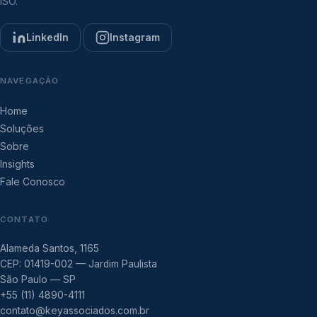
ISO.
LinkedIn
Instagram
NAVEGAÇÃO
Home
Soluções
Sobre
Insights
Fale Conosco
CONTATO
Alameda Santos, 1165
CEP: 01419-002 — Jardim Paulista
São Paulo — SP
+55 (11) 4890-4111
contato@keyassociados.com.br