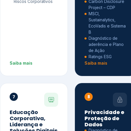
Riscos Corporativos
Carbon Disclosure
Project – CDP
MSCI,
Sustainalytics,
EcoVadis e Sistema
B
Diagnóstico de
aderência e Plano
de Ação
Ratings ESG
Saiba mais
Saiba mais
7
8
Educação
Privacidade e
Corporativa,
Proteção de
Liderança e
Dados
Soluções Digitais
Diagnóstico de