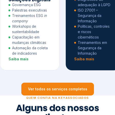
Governança ESG
adequação à LGPD
Palestras executivas
ISO 27001 –
Treinamentos ESG
in
Segurança da
company
Informação
Workshops
de
Políticas, controles
sustentabilidade
e riscos
Capacitação em
cibernéticos
mudanças climáticas
Treinamentos em
Automação da coleta
Segurança da
de indicadores
Informação
Saiba mais
Saiba mais
Ver todos os serviços completos
QUEM CONFIA NA KEYASSOCIADOS
Alguns dos nossos