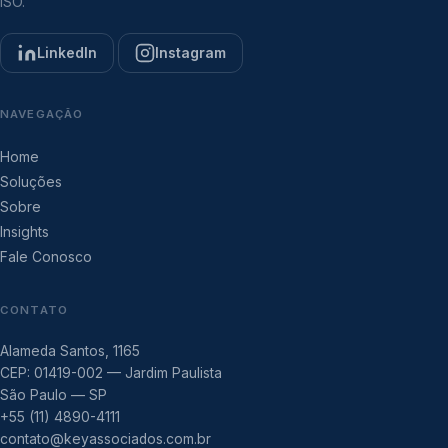
ISO.
LinkedIn
Instagram
NAVEGAÇÃO
Home
Soluções
Sobre
Insights
Fale Conosco
CONTATO
Alameda Santos, 1165
CEP: 01419-002 — Jardim Paulista
São Paulo — SP
+55 (11) 4890-4111
contato@keyassociados.com.br