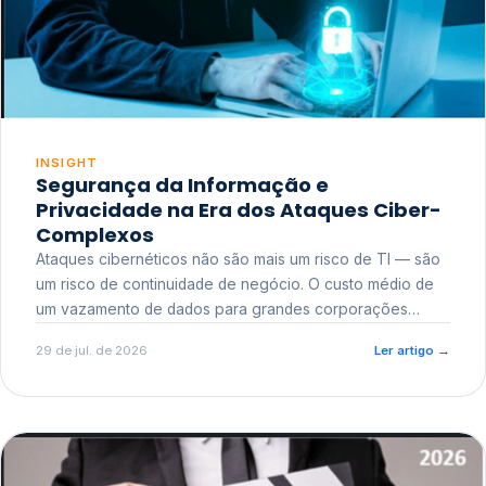
INSIGHT
Segurança da Informação e
Privacidade na Era dos Ataques Ciber-
Complexos
Ataques cibernéticos não são mais um risco de TI — são
um risco de continuidade de negócio. O custo médio de
um vazamento de dados para grandes corporações
ultrapassa a casa dos milhões, sem contar o dano
29 de jul. de 2026
Ler artigo
→
reputacional e o risco regulatório junto a órgãos como a
ANPD.