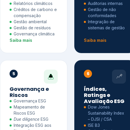
Relatórios climáticos
Auditorias internas
Créditos de carbono e
Gestão de não
compensação
conformidades
Gestão ambiental
Integração de
Gestão de resíduos
sistemas de gestão
Governança climática
Saiba mais
Saiba mais
5
6
Governança e
Índices,
Riscos
Ratings e
Avaliação ESG
Governança ESG
Mapeamento de
Dow Jones
Riscos ESG
Sustainability Index
Due diligence
ESG
– DJSI / CSA
Integração ESG aos
ISE B3