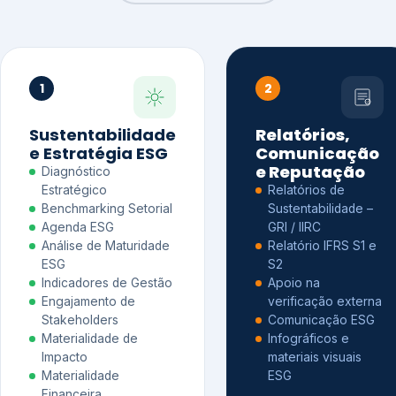
1
2
Sustentabilidade
Relatórios,
e Estratégia ESG
Comunicação
e Reputação
Diagnóstico
Estratégico
Relatórios de
Benchmarking Setorial
Sustentabilidade –
Agenda ESG
GRI / IIRC
Análise de Maturidade
Relatório IFRS S1 e
ESG
S2
Indicadores de Gestão
Apoio na
Engajamento de
verificação externa
Stakeholders
Comunicação ESG
Materialidade de
Infográficos e
Impacto
materiais visuais
Materialidade
ESG
Financeira