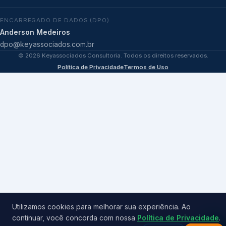
ENCARREGADO DE DADOS (DPO)
Anderson Medeiros
dpo@keyassociados.com.br
©
2026
Keyassociados Consultoria. Todos os direitos reservados.
Política de Privacidade
Termos de Uso
Utilizamos cookies para melhorar sua experiência. Ao
continuar, você concorda com nossa
Política de Privacidade
.