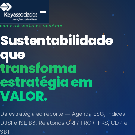
SISTEMAS DE GESTÃO OTIMIZADOS E INTEGRADOS
Conformidade que
protege seu
negócio.
Índices de Mercado
Mudanças Climáticas
Consultoria, auditoria e treinamentos em ISO 27001,
Reputação e Cadeia
ISO 27701, ISO 42001, ISO 37001, ISO 9001, ISO
Reporte Regulatório
14001, ISO 45001, ONA e PNQ — Gestão de
resíduos sólidos (PGRS/PMGRS).