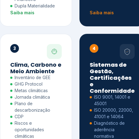
Dupla Materialidade
Saiba mais
Saiba mais
3
4
Clima, Carbono e
Sistemas de
Meio Ambiente
Gestão,
Certificações
Inventário de GEE
e
GHG Protocol
Conformidade
Metas climáticas
Jornada climática
ISO 9001, 14001 e
Plano de
45001
descarbonização
ISO 20000, 22000,
CDP
41001 e 14064
Riscos e
Diagnóstico de
oportunidades
aderência
climáticas
normativa