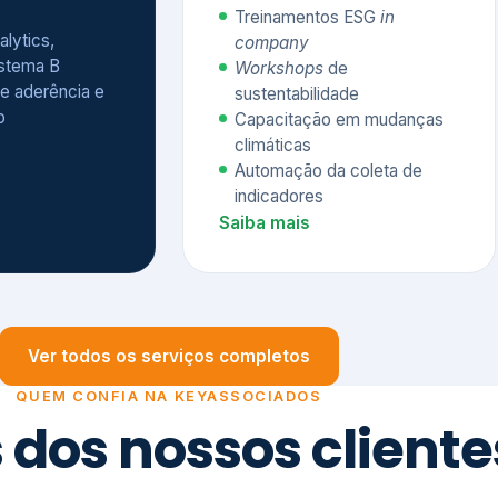
Treinamentos ESG
in
alytics,
company
istema B
Workshops
de
e aderência e
sustentabilidade
o
Capacitação em mudanças
climáticas
Automação da coleta de
indicadores
Saiba mais
Ver todos os serviços completos
QUEM CONFIA NA KEYASSOCIADOS
 dos nossos cliente