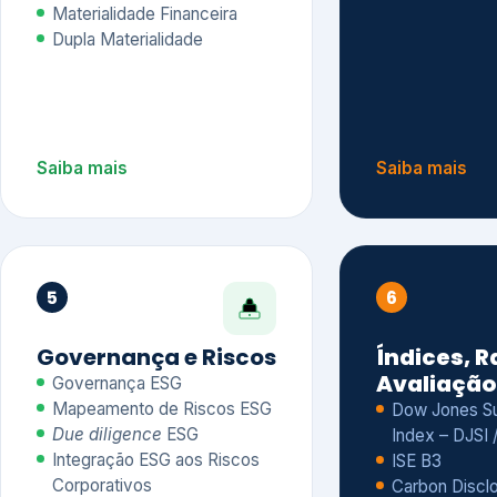
Materialidade Financeira
Dupla Materialidade
Saiba mais
Saiba mais
5
6
Governança e Riscos
Índices, R
Avaliação
Governança ESG
Mapeamento de Riscos ESG
Dow Jones Sus
Due diligence
ESG
Index – DJSI 
Integração ESG aos Riscos
ISE B3
Corporativos
Carbon Disclo