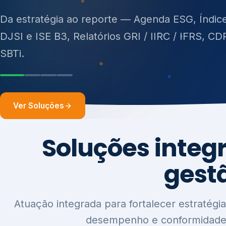
ISO 27701, ISO 42001, ISO 37001, ISO 9001, IS
14001, ISO 45001, ONA e PNQ — Gestão de re
sólidos (PGRS/PMGRS).
Ver Soluções
Soluções integ
gest
Atuação integrada para fortalecer estratégia
desempenho e conformidade