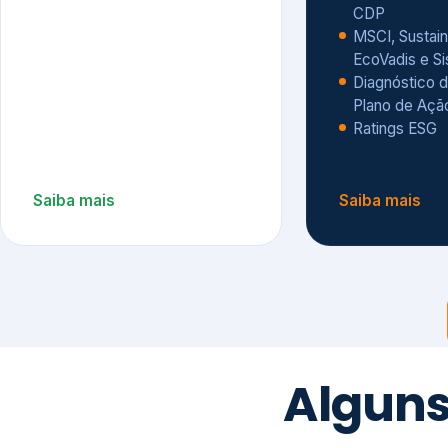
CDP
MSCI, Sustain
EcoVadis e S
Diagnóstico d
Plano de Açã
Ratings ESG
Saiba mais
Saiba mais
Alguns