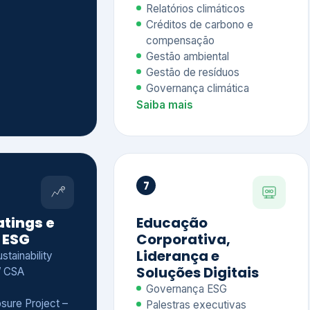
Relatórios climáticos
Créditos de carbono e
compensação
Gestão ambiental
Gestão de resíduos
Governança climática
Saiba mais
7
atings e
Educação
 ESG
Corporativa,
Liderança e
tainability
Soluções Digitais
/ CSA
Governança ESG
sure Project –
Palestras executivas