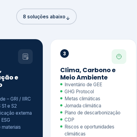
8 soluções abaixo
3
,
Clima, Carbono e
ção e
Meio Ambiente
o
Inventário de GEE
GHG Protocol
Metas climáticas
de – GRI / IIRC
Jornada climática
S S1 e S2
Plano de descarbonização
ficação externa
CDP
 ESG
Riscos e oportunidades
e materiais
climáticas