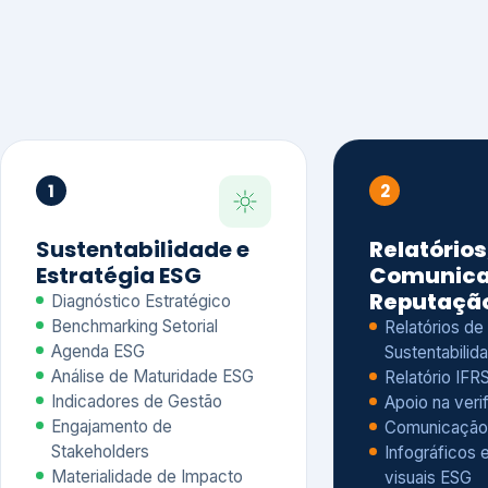
1
2
Sustentabilidade e
Relatórios
Estratégia ESG
Comunica
Reputaçã
Diagnóstico Estratégico
Benchmarking Setorial
Relatórios de
Agenda ESG
Sustentabilida
Análise de Maturidade ESG
Relatório IFR
Indicadores de Gestão
Apoio na veri
Engajamento de
Comunicação
Stakeholders
Infográficos 
Materialidade de Impacto
visuais ESG