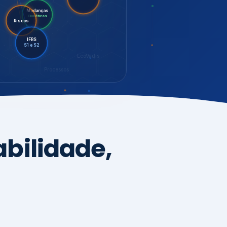
LGPD
Mudanças
Riscos
Climáticas
IFRS
S1 e S2
EcoVadis
Processos
bilidade,