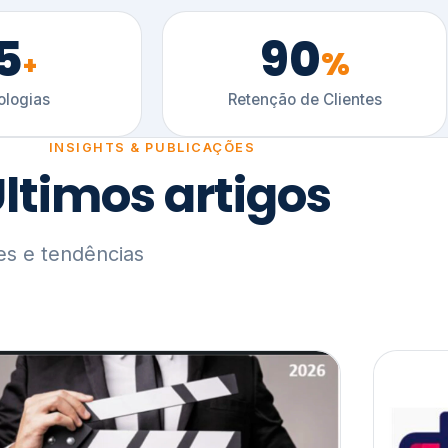
5
90
%
+
logias
Retenção de Clientes
INSIGHTS & PUBLICAÇÕES
ltimos artigos
es e tendências