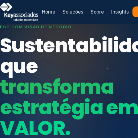
Home
Soluções
Sobre
Insights
SISTEMAS DE GESTÃO OTIMIZADOS E INTEGRADOS
Conformidad
que
protege seu
Índices de Mercado
negócio.
Mudanças Climáticas
Reputação e Cadeia
Reporte Regulatório
Consultoria, auditoria e treinamentos em ISO 2