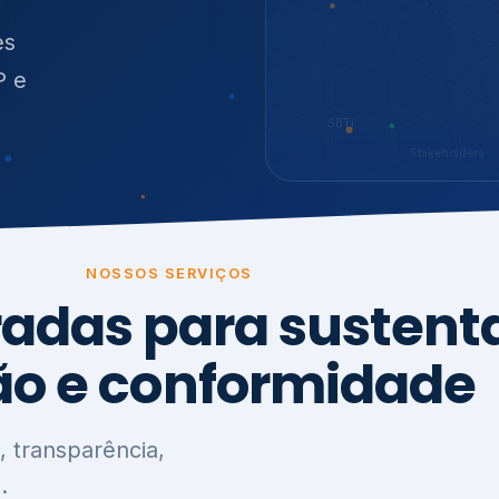
O
síduos
SBTi
Stakeholders
NOSSOS SERVIÇOS
radas para sustenta
ão e conformidade
, transparência,
.