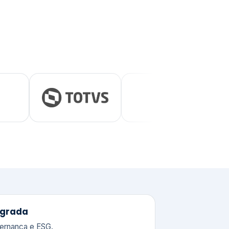
tegrada
vernança e ESG.