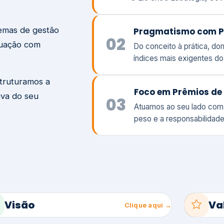
temas de gestão
Pragmatismo com P
02
tuação com
Do conceito à prática, d
índices mais exigentes d
struturamos a
Foco em Prêmios de 
iva do seu
03
Atuamos ao seu lado com
peso e a responsabilidade
Visão
Va
Clique aqui →