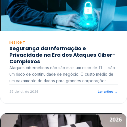
INSIGHT
Segurança da Informação e
Privacidade na Era dos Ataques Ciber-
Complexos
Ataques cibernéticos não são mais um risco de TI — são
um risco de continuidade de negócio. O custo médio de
um vazamento de dados para grandes corporações
ultrapassa a casa dos milhões, sem contar o dano
29 de jul. de 2026
Ler artigo
→
reputacional e o risco regulatório junto a órgãos como a
ANPD.