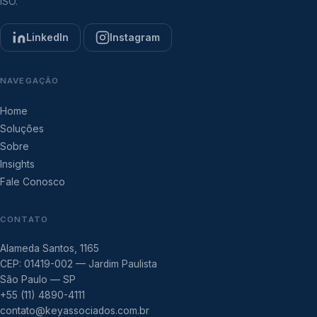
ISO.
LinkedIn
Instagram
NAVEGAÇÃO
Home
Soluções
Sobre
Insights
Fale Conosco
CONTATO
Alameda Santos, 1165
CEP: 01419-002 — Jardim Paulista
São Paulo — SP
+55 (11) 4890-4111
contato@keyassociados.com.br