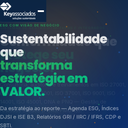
SISTEMAS DE GESTÃO OTIMIZADOS E INTEGRADOS
Conformidade que
protege seu
negócio.
Índices de Mercado
Mudanças Climáticas
Consultoria, auditoria e treinamentos em ISO 27001,
Reputação e Cadeia
ISO 27701, ISO 42001, ISO 37001, ISO 9001, ISO
Reporte Regulatório
14001, ISO 45001, ONA e PNQ — Gestão de
resíduos sólidos (PGRS/PMGRS).