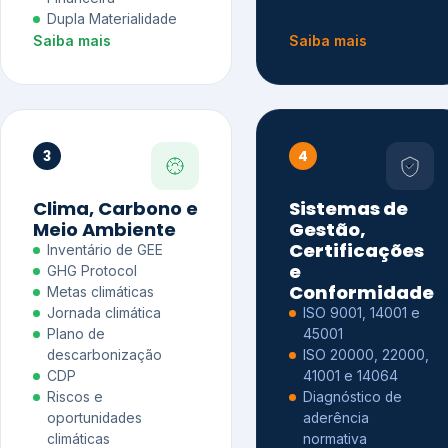
Dupla Materialidade
Saiba mais
Saiba mais
3
4
Clima, Carbono e
Sistemas de
Meio Ambiente
Gestão,
Certificações
Inventário de GEE
e
GHG Protocol
Conformidade
Metas climáticas
Jornada climática
ISO 9001, 14001 e
Plano de
45001
descarbonização
ISO 20000, 22000,
CDP
41001 e 14064
Riscos e
Diagnóstico de
oportunidades
aderência
climáticas
normativa