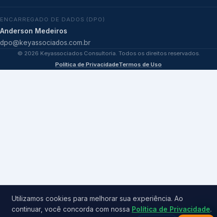
ENCARREGADO DE DADOS (DPO)
Anderson Medeiros
dpo@keyassociados.com.br
©
2026
Keyassociados Consultoria. Todos os direitos reservados.
Política de Privacidade
Termos de Uso
Utilizamos cookies para melhorar sua experiência. Ao
continuar, você concorda com nossa
Política de Privacidade
.