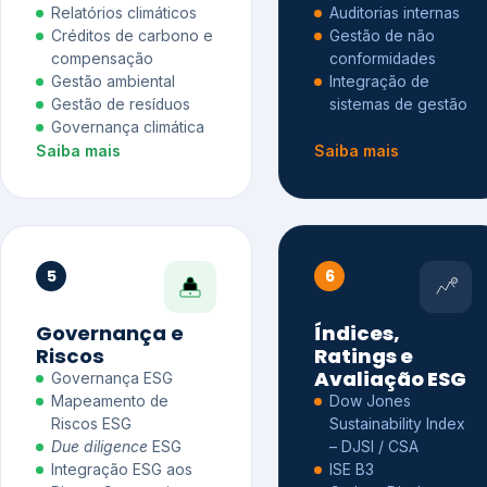
Relatórios climáticos
Auditorias internas
Créditos de carbono e
Gestão de não
compensação
conformidades
Gestão ambiental
Integração de
Gestão de resíduos
sistemas de gestão
Governança climática
Saiba mais
Saiba mais
5
6
Governança e
Índices,
Riscos
Ratings e
Avaliação ESG
Governança ESG
Mapeamento de
Dow Jones
Riscos ESG
Sustainability Index
Due diligence
ESG
– DJSI / CSA
Integração ESG aos
ISE B3