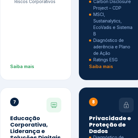
Riscos Corporativos
Carbon Disclosure
Project – CDP
MSCI,
Sustainalytics,
EcoVadis e Sistema
B
Diagnóstico de
aderência e Plano
de Ação
Ratings ESG
Saiba mais
Saiba mais
7
8
Educação
Privacidade e
Corporativa,
Proteção de
Liderança e
Dados
Soluções Digitais
Diagnóstico de