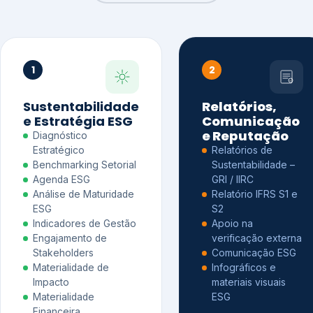
1
2
Sustentabilidade
Relatórios,
e Estratégia ESG
Comunicação
e Reputação
Diagnóstico
Estratégico
Relatórios de
Benchmarking Setorial
Sustentabilidade –
Agenda ESG
GRI / IIRC
Análise de Maturidade
Relatório IFRS S1 e
ESG
S2
Indicadores de Gestão
Apoio na
Engajamento de
verificação externa
Stakeholders
Comunicação ESG
Materialidade de
Infográficos e
Impacto
materiais visuais
Materialidade
ESG
Financeira