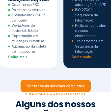
Governança ESG
adequação à LGPD
Palestras executivas
ISO 27001 –
Treinamentos ESG
in
Segurança da
company
Informação
Workshops
de
Políticas, controles
sustentabilidade
e riscos
Capacitação em
cibernéticos
mudanças climáticas
Treinamentos em
Automação da coleta
Segurança da
de indicadores
Informação
Saiba mais
Saiba mais
Ver todos os serviços completos
QUEM CONFIA NA KEYASSOCIADOS
Alguns dos nossos