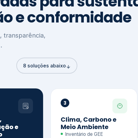
8 soluções abaixo
3
,
Clima, Carbono e
ção e
Meio Ambiente
o
Inventário de GEE
GHG Protocol
Metas climáticas
de – GRI / IIRC
Jornada climática
S S1 e S2
Plano de descarbonização
ficação externa
CDP
 ESG
Riscos e oportunidades
e materiais
climáticas