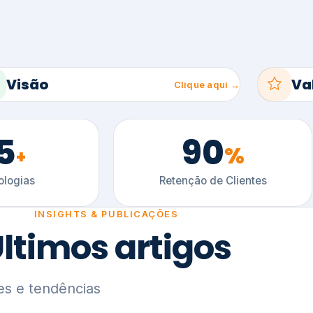
5
90
%
+
logias
Retenção de Clientes
INSIGHTS & PUBLICAÇÕES
ltimos artigos
es e tendências