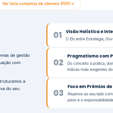
temas de gestão
Pragmatismo com P
02
tuação com
Do conceito à prática, d
índices mais exigentes d
struturamos a
Foco em Prêmios de 
iva do seu
03
Atuamos ao seu lado com
peso e a responsabilidade
Visão
Va
Clique aqui →