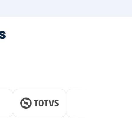
tegrada
vernança e ESG.