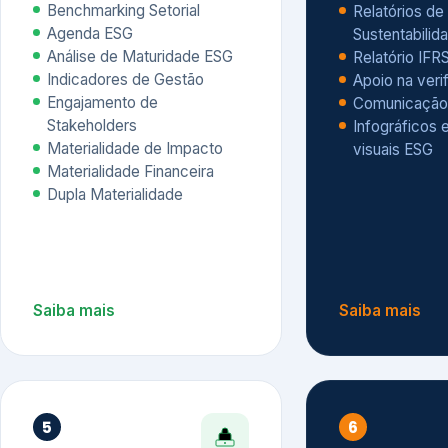
Materialidade Financeira
Dupla Materialidade
Saiba mais
Saiba mais
5
6
Governança e Riscos
Índices, R
Avaliação
Governança ESG
Mapeamento de Riscos ESG
Dow Jones Sus
Due diligence
ESG
Index – DJSI 
Integração ESG aos Riscos
ISE B3
Corporativos
Carbon Disclo