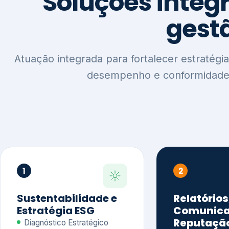
1
2
Sustentabilidade e
Relatórios
Estratégia ESG
Comunica
Reputaçã
Diagnóstico Estratégico
Benchmarking Setorial
Relatórios de
Agenda ESG
Sustentabilida
Análise de Maturidade ESG
Relatório IFR
Indicadores de Gestão
Apoio na veri
Engajamento de
Comunicação
Stakeholders
Infográficos 
Materialidade de Impacto
visuais ESG