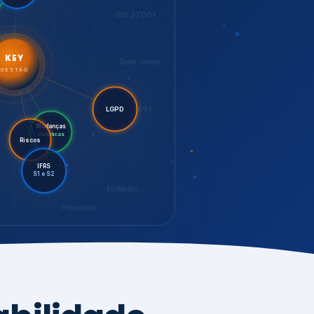
LGPD
Mudanças
Riscos
Climáticas
IFRS
S1 e S2
EcoVadis
Processos
bilidade,