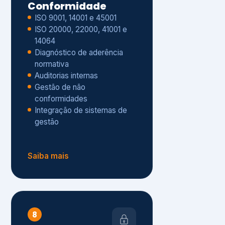
Gestão de não
conformidades
Integração de sistemas de
gestão
Saiba mais
8
Privacidade e
Proteção de Dados
Diagnóstico de adequação à
LGPD
ISO 27001 – Segurança da
Informação