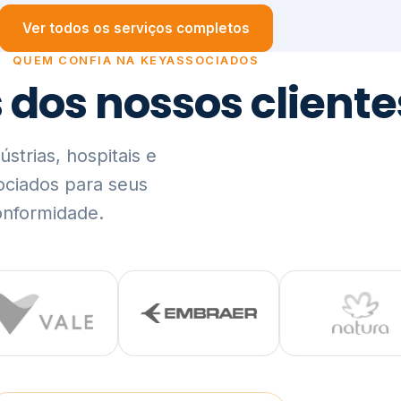
trias, hospitais e
ociados para seus
onformidade.
Ver lista completa de clientes (PDF)
Visão Holística e In
01
O Elo entre Estratégia, Go