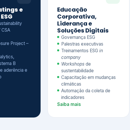
Treinamentos ESG
in
alytics,
company
istema B
Workshops
de
e aderência e
sustentabilidade
o
Capacitação em mudanças
climáticas
Automação da coleta de
indicadores
Saiba mais
Ver todos os serviços completos
QUEM CONFIA NA KEYASSOCIADOS
 dos nossos cliente