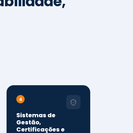
4
Sistemas de
Gestão,
Certificações e
Conformidade
ISO 9001, 14001 e 45001
ISO 20000, 22000, 41001 e
14064
Diagnóstico de aderência
normativa
Auditorias internas