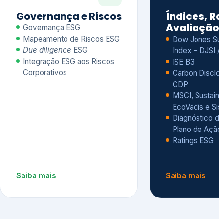
CDP
MSCI, Sustain
EcoVadis e S
Diagnóstico d
Plano de Açã
Ratings ESG
Saiba mais
Saiba mais
Alguns