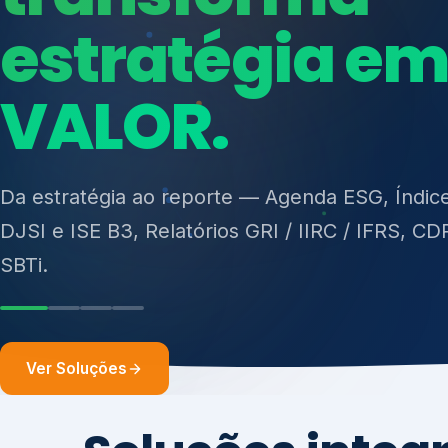
ISO 27701, ISO 42001, ISO 37001, ISO 9001, IS
14001, ISO 45001, ONA e PNQ — Gestão de re
sólidos (PGRS/PMGRS).
Ver Soluções
Soluções integ
gest
Atuação integrada para fortalecer estratégia
desempenho e conformidade