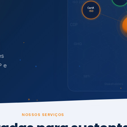
O
síduos
SBTi
Stakeholders
NOSSOS SERVIÇOS
radas para sustenta
ão e conformidade
, transparência,
.