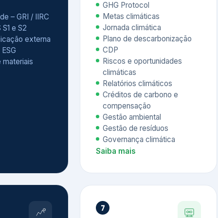
Relatórios climáticos
Créditos de carbono e
compensação
Gestão ambiental
Gestão de resíduos
Governança climática
Saiba mais
7
atings e
Educação
 ESG
Corporativa,
Liderança e
tainability
Soluções Digitais
/ CSA
Governança ESG
sure Project –
Palestras executivas