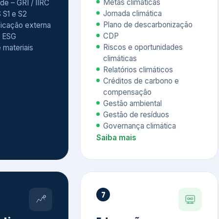
Relatórios climáticos
Créditos de carbono e
compensação
Gestão ambiental
Gestão de resíduos
Governança climática
Saiba mais
7
atings e
Educação
 ESG
Corporativa,
Liderança e
tainability
Soluções Digitais
/ CSA
Governança ESG
sure Project –
Palestras executivas