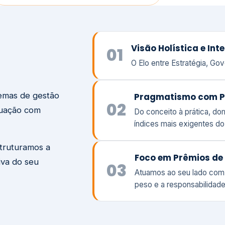
temas de gestão
Pragmatismo com P
02
tuação com
Do conceito à prática, d
índices mais exigentes d
struturamos a
Foco em Prêmios de 
iva do seu
03
Atuamos ao seu lado com
peso e a responsabilidade
Visão
Va
Clique aqui →