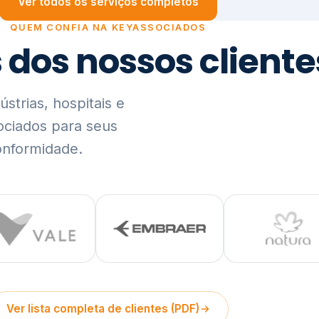
trias, hospitais e
ociados para seus
onformidade.
Ver lista completa de clientes (PDF)
Visão Holística e In
01
O Elo entre Estratégia, Go