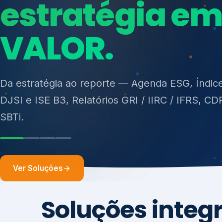
ISO 27701, ISO 42001, ISO 37001, ISO 9001, IS
14001, ISO 45001, ONA e PNQ — Gestão de re
Da estratégia ao reporte — Agenda ESG, Índic
sólidos (PGRS/PMGRS).
DJSI e ISE B3, Relatórios GRI / IIRC / IFRS, CD
SBTi.
Ver Soluções
Soluções integ
gest
Atuação integrada para fortalecer estratégia
desempenho e conformidade