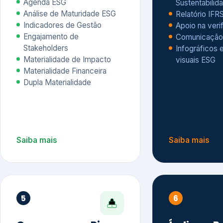
Materialidade Financeira
Dupla Materialidade
Saiba mais
Saiba mais
5
6
Governança e Riscos
Índices, R
Avaliação
Governança ESG
Mapeamento de Riscos ESG
Dow Jones Sus
Due diligence
ESG
Index – DJSI 
Integração ESG aos Riscos
ISE B3
Corporativos
Carbon Disclo