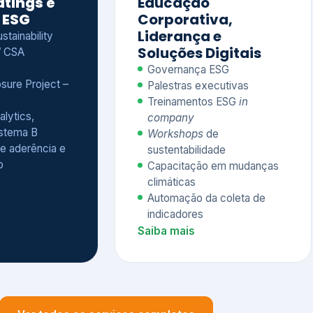
Treinamentos ESG
in
alytics,
company
istema B
Workshops
de
e aderência e
sustentabilidade
o
Capacitação em mudanças
climáticas
Automação da coleta de
indicadores
Saiba mais
Ver todos os serviços completos
QUEM CONFIA NA KEYASSOCIADOS
 dos nossos cliente