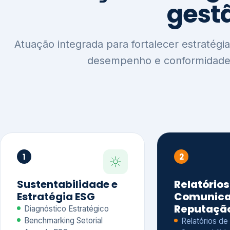
1
2
Sustentabilidade e
Relatórios
Estratégia ESG
Comunica
Reputaçã
Diagnóstico Estratégico
Benchmarking Setorial
Relatórios de
Agenda ESG
Sustentabilida
Análise de Maturidade ESG
Relatório IFR
Indicadores de Gestão
Apoio na veri
Engajamento de
Comunicação
Stakeholders
Infográficos 
Materialidade de Impacto
visuais ESG