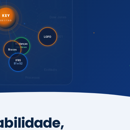
LGPD
Mudanças
Riscos
Climáticas
IFRS
S1 e S2
EcoVadis
Processos
bilidade,