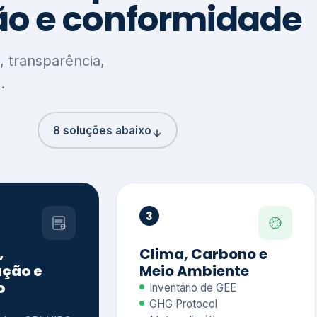
8 soluções abaixo
3
,
Clima, Carbono e
ção e
Meio Ambiente
o
Inventário de GEE
GHG Protocol
Metas climáticas
de – GRI / IIRC
Jornada climática
S S1 e S2
Plano de descarbonização
ficação externa
CDP
 ESG
Riscos e oportunidades
e materiais
climáticas