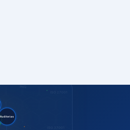
S
PNQ
ISO 27001
nt.
ditorias
G
ISO 37001
KEY
Dow Jones
GESTÃO
ISO 14001