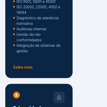
Gestão de não
conformidades
Integração de sistemas de
gestão
Saiba mais
8
Privacidade e
Proteção de Dados
Diagnóstico de adequação à
LGPD
ISO 27001 – Segurança da
Informação