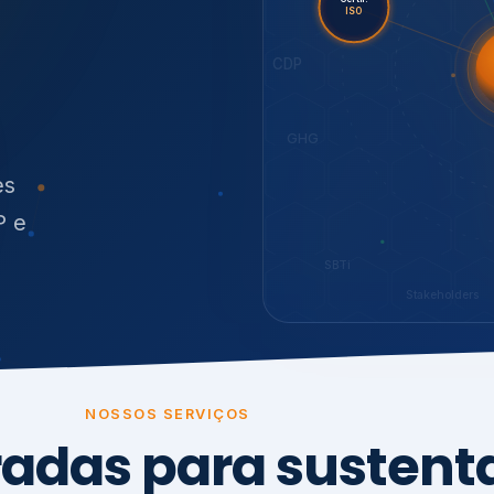
O
síduos
es
P e
SBTi
Stakeholders
NOSSOS SERVIÇOS
radas para sustenta
ão e conformidade
, transparência,
.