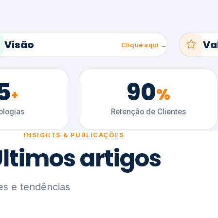
5
90
%
+
logias
Retenção de Clientes
INSIGHTS & PUBLICAÇÕES
ltimos artigos
es e tendências