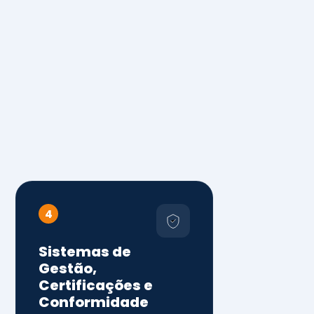
4
Sistemas de
Gestão,
Certificações e
Conformidade
ISO 9001, 14001 e 45001
ISO 20000, 22000, 41001 e
14064
Diagnóstico de aderência
normativa
Auditorias internas