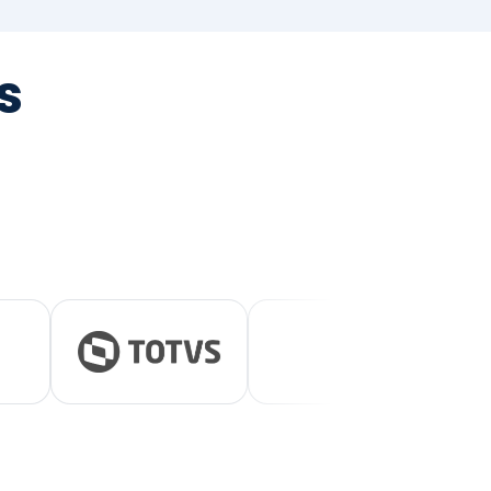
tegrada
vernança e ESG.