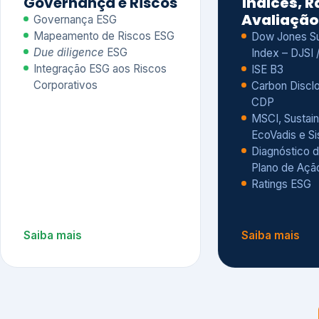
CDP
MSCI, Sustain
EcoVadis e S
Diagnóstico d
Plano de Açã
Ratings ESG
Saiba mais
Saiba mais
Alguns