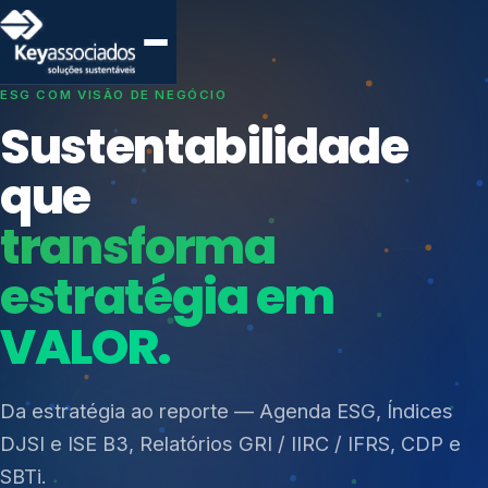
SISTEMAS DE GESTÃO OTIMIZADOS E INTEGRADOS
Conformidade que
protege seu
negócio.
Índices de Mercado
Mudanças Climáticas
Consultoria, auditoria e treinamentos em ISO 27001,
Reputação e Cadeia
ISO 27701, ISO 42001, ISO 37001, ISO 9001, ISO
Reporte Regulatório
14001, ISO 45001, ONA e PNQ — Gestão de
resíduos sólidos (PGRS/PMGRS).