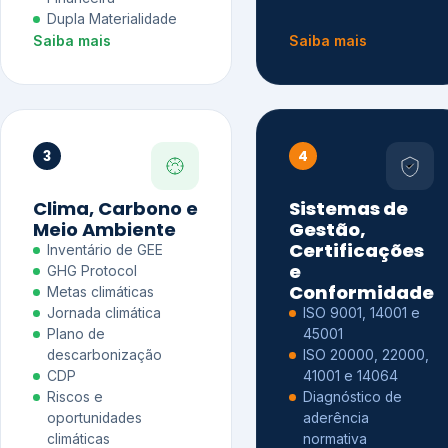
Dupla Materialidade
Saiba mais
Saiba mais
3
4
Clima, Carbono e
Sistemas de
Meio Ambiente
Gestão,
Certificações
Inventário de GEE
e
GHG Protocol
Conformidade
Metas climáticas
Jornada climática
ISO 9001, 14001 e
Plano de
45001
descarbonização
ISO 20000, 22000,
CDP
41001 e 14064
Riscos e
Diagnóstico de
oportunidades
aderência
climáticas
normativa