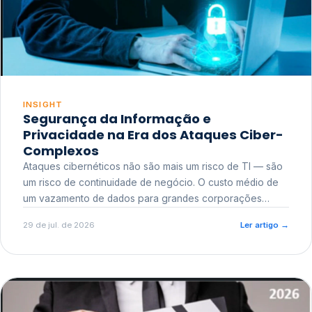
INSIGHT
Segurança da Informação e
Privacidade na Era dos Ataques Ciber-
Complexos
Ataques cibernéticos não são mais um risco de TI — são
um risco de continuidade de negócio. O custo médio de
um vazamento de dados para grandes corporações
ultrapassa a casa dos milhões, sem contar o dano
29 de jul. de 2026
Ler artigo
→
reputacional e o risco regulatório junto a órgãos como a
ANPD.