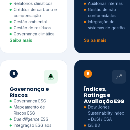
Relatórios climáticos
Auditorias internas
Créditos de carbono e
Gestão de não
compensação
conformidades
Gestão ambiental
Integração de
Gestão de resíduos
sistemas de gestão
Governança climática
Saiba mais
Saiba mais
5
6
Governança e
Índices,
Riscos
Ratings e
Avaliação ESG
Governança ESG
Mapeamento de
Dow Jones
Riscos ESG
Sustainability Index
Due diligence
ESG
– DJSI / CSA
Integração ESG aos
ISE B3