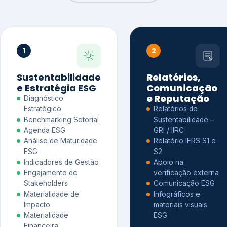
1
2
Sustentabilidade
Relatórios,
e Estratégia ESG
Comunicação
e Reputação
Diagnóstico
Estratégico
Relatórios de
Benchmarking Setorial
Sustentabilidade –
Agenda ESG
GRI / IIRC
Análise de Maturidade
Relatório IFRS S1 e
ESG
S2
Indicadores de Gestão
Apoio na
Engajamento de
verificação externa
Stakeholders
Comunicação ESG
Materialidade de
Infográficos e
Impacto
materiais visuais
Materialidade
ESG
Financeira