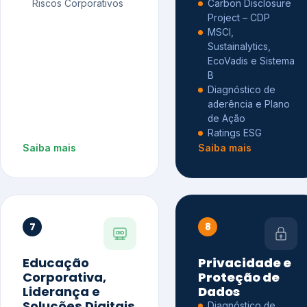
Riscos Corporativos
Carbon Disclosure
Project – CDP
MSCI,
Sustainalytics,
EcoVadis e Sistema
B
Diagnóstico de
aderência e Plano
de Ação
Ratings ESG
Saiba mais
Saiba mais
7
8
Educação
Privacidade e
Corporativa,
Proteção de
Liderança e
Dados
Soluções Digitais
Diagnóstico de