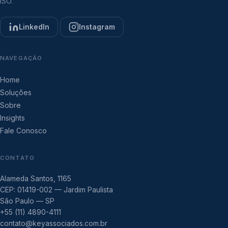
ISO.
LinkedIn
Instagram
NAVEGAÇÃO
Home
Soluções
Sobre
Insights
Fale Conosco
CONTATO
Alameda Santos, 1165
CEP: 01419-002 — Jardim Paulista
São Paulo — SP
+55 (11) 4890-4111
contato@keyassociados.com.br