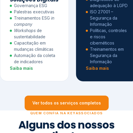
Governança ESG
adequação à LGPD
Palestras executivas
ISO 27001 –
Treinamentos ESG
in
Segurança da
company
Informação
Workshops
de
Políticas, controles
sustentabilidade
e riscos
Capacitação em
cibernéticos
mudanças climáticas
Treinamentos em
Automação da coleta
Segurança da
de indicadores
Informação
Saiba mais
Saiba mais
Ver todos os serviços completos
QUEM CONFIA NA KEYASSOCIADOS
Alguns dos nossos