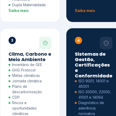
Dupla Materialidade
Saiba mais
Saiba mais
3
4
Clima, Carbono e
Sistemas de
Meio Ambiente
Gestão,
Certificações
Inventário de GEE
e
GHG Protocol
Conformidade
Metas climáticas
Jornada climática
ISO 9001, 14001 e
Plano de
45001
descarbonização
ISO 20000, 22000,
CDP
41001 e 14064
Riscos e
Diagnóstico de
oportunidades
aderência
climáticas
normativa