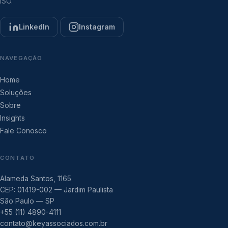
ISO.
LinkedIn
Instagram
NAVEGAÇÃO
Home
Soluções
Sobre
Insights
Fale Conosco
CONTATO
Alameda Santos, 1165
CEP: 01419-002 — Jardim Paulista
São Paulo — SP
+55 (11) 4890-4111
contato@keyassociados.com.br