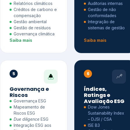
Relatórios climáticos
Auditorias internas
Créditos de carbono e
Gestão de não
compensação
conformidades
Gestão ambiental
Integração de
Gestão de resíduos
sistemas de gestão
Governança climática
Saiba mais
Saiba mais
5
6
Governança e
Índices,
Riscos
Ratings e
Avaliação ESG
Governança ESG
Mapeamento de
Dow Jones
Riscos ESG
Sustainability Index
Due diligence
ESG
– DJSI / CSA
Integração ESG aos
ISE B3