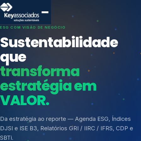
SISTEMAS DE GESTÃO OTIMIZADOS E INTEGRADOS
Conformidade que
protege seu
negócio.
Índices de Mercado
Mudanças Climáticas
Consultoria, auditoria e treinamentos em ISO 27001,
Reputação e Cadeia
ISO 27701, ISO 42001, ISO 37001, ISO 9001, ISO
Reporte Regulatório
14001, ISO 45001, ONA e PNQ — Gestão de
resíduos sólidos (PGRS/PMGRS).