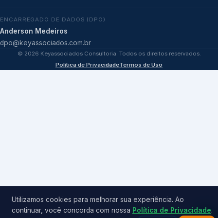
ENCARREGADO DE DADOS (DPO)
Anderson Medeiros
dpo@keyassociados.com.br
©
2026
Keyassociados Consultoria. Todos os direitos reservados.
Política de Privacidade
Termos de Uso
Utilizamos cookies para melhorar sua experiência. Ao
continuar, você concorda com nossa
Política de Privacidade
.