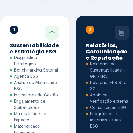
1
2
Sustentabilidade
Relatórios,
e Estratégia ESG
Comunicação
e Reputação
Diagnóstico
Estratégico
Relatórios de
Benchmarking Setorial
Sustentabilidade –
Agenda ESG
GRI / IIRC
Análise de Maturidade
Relatório IFRS S1 e
ESG
S2
Indicadores de Gestão
Apoio na
Engajamento de
verificação externa
Stakeholders
Comunicação ESG
Materialidade de
Infográficos e
Impacto
materiais visuais
Materialidade
ESG
Financeira