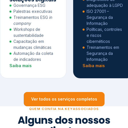
Governança ESG
adequação à LGPD
Palestras executivas
ISO 27001 –
Treinamentos ESG
in
Segurança da
company
Informação
Workshops
de
Políticas, controles
sustentabilidade
e riscos
Capacitação em
cibernéticos
mudanças climáticas
Treinamentos em
Automação da coleta
Segurança da
de indicadores
Informação
Saiba mais
Saiba mais
Ver todos os serviços completos
QUEM CONFIA NA KEYASSOCIADOS
Alguns dos nossos