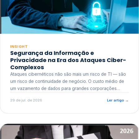
INSIGHT
Segurança da Informação e
Privacidade na Era dos Ataques Ciber-
Complexos
Ataques cibernéticos não são mais um risco de TI — são
um risco de continuidade de negócio. O custo médio de
um vazamento de dados para grandes corporações
ultrapassa a casa dos milhões, sem contar o dano
29 de jul. de 2026
Ler artigo
→
reputacional e o risco regulatório junto a órgãos como a
ANPD.