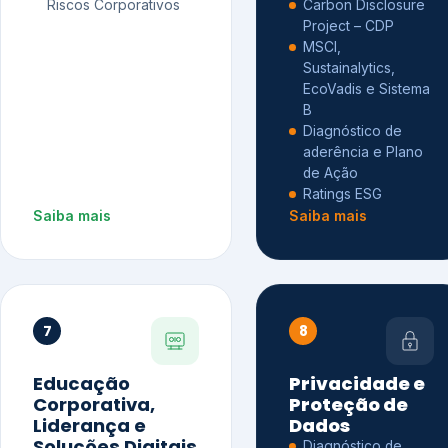
Riscos Corporativos
Carbon Disclosure
Project – CDP
MSCI,
Sustainalytics,
EcoVadis e Sistema
B
Diagnóstico de
aderência e Plano
de Ação
Ratings ESG
Saiba mais
Saiba mais
7
8
Educação
Privacidade e
Corporativa,
Proteção de
Liderança e
Dados
Soluções Digitais
Diagnóstico de