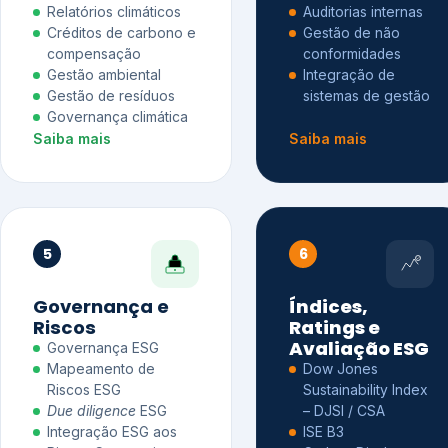
Relatórios climáticos
Auditorias internas
Créditos de carbono e
Gestão de não
compensação
conformidades
Gestão ambiental
Integração de
Gestão de resíduos
sistemas de gestão
Governança climática
Saiba mais
Saiba mais
5
6
Governança e
Índices,
Riscos
Ratings e
Avaliação ESG
Governança ESG
Mapeamento de
Dow Jones
Riscos ESG
Sustainability Index
Due diligence
ESG
– DJSI / CSA
Integração ESG aos
ISE B3