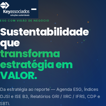
SISTEMAS DE GESTÃO OTIMIZADOS E INTEGRADOS
Conformidade que
protege seu
negócio.
Índices de Mercado
Mudanças Climáticas
Consultoria, auditoria e treinamentos em ISO 27001,
Reputação e Cadeia
ISO 27701, ISO 42001, ISO 37001, ISO 9001, ISO
Reporte Regulatório
14001, ISO 45001, ONA e PNQ — Gestão de
resíduos sólidos (PGRS/PMGRS).