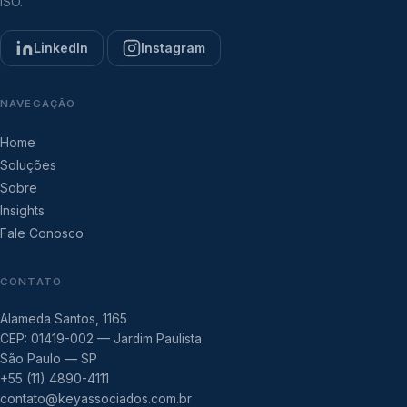
ISO.
LinkedIn
Instagram
NAVEGAÇÃO
Home
Soluções
Sobre
Insights
Fale Conosco
CONTATO
Alameda Santos, 1165
CEP: 01419-002 — Jardim Paulista
São Paulo — SP
+55 (11) 4890-4111
contato@keyassociados.com.br