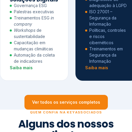
Governança ESG
adequação à LGPD
Palestras executivas
ISO 27001 –
Treinamentos ESG
in
Segurança da
company
Informação
Workshops
de
Políticas, controles
sustentabilidade
e riscos
Capacitação em
cibernéticos
mudanças climáticas
Treinamentos em
Automação da coleta
Segurança da
de indicadores
Informação
Saiba mais
Saiba mais
Ver todos os serviços completos
QUEM CONFIA NA KEYASSOCIADOS
Alguns dos nossos