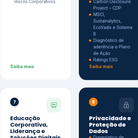
Riscos Corporativos
Carbon Disclosure
Project – CDP
MSCI,
Sustainalytics,
EcoVadis e Sistema
B
Diagnóstico de
aderência e Plano
de Ação
Ratings ESG
Saiba mais
Saiba mais
7
8
Educação
Privacidade e
Corporativa,
Proteção de
Liderança e
Dados
Soluções Digitais
Diagnóstico de