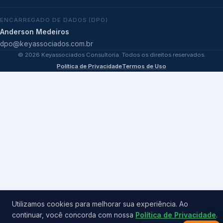
ENCARREGADO DE DADOS (DPO)
Anderson Medeiros
dpo@keyassociados.com.br
©
2026
Keyassociados Consultoria. Todos os direitos reservados.
Política de Privacidade
Termos de Uso
Utilizamos cookies para melhorar sua experiência. Ao
continuar, você concorda com nossa
Política de Privacidade
.