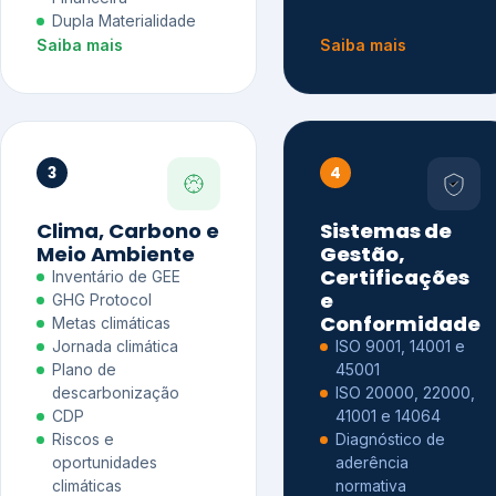
Dupla Materialidade
Saiba mais
Saiba mais
3
4
Clima, Carbono e
Sistemas de
Meio Ambiente
Gestão,
Certificações
Inventário de GEE
e
GHG Protocol
Conformidade
Metas climáticas
Jornada climática
ISO 9001, 14001 e
Plano de
45001
descarbonização
ISO 20000, 22000,
CDP
41001 e 14064
Riscos e
Diagnóstico de
oportunidades
aderência
climáticas
normativa