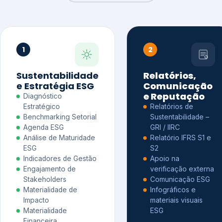
1
2
Sustentabilidade
Relatórios,
e Estratégia ESG
Comunicação
e Reputação
Diagnóstico
Estratégico
Relatórios de
Benchmarking Setorial
Sustentabilidade –
Agenda ESG
GRI / IIRC
Análise de Maturidade
Relatório IFRS S1 e
ESG
S2
Indicadores de Gestão
Apoio na
Engajamento de
verificação externa
Stakeholders
Comunicação ESG
Materialidade de
Infográficos e
Impacto
materiais visuais
Materialidade
ESG
Financeira