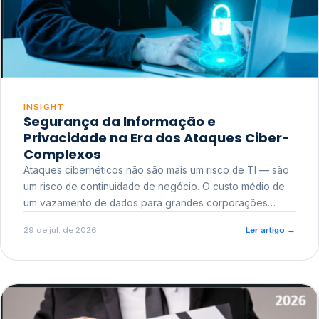
INSIGHT
Segurança da Informação e
Privacidade na Era dos Ataques Ciber-
Complexos
Ataques cibernéticos não são mais um risco de TI — são
um risco de continuidade de negócio. O custo médio de
um vazamento de dados para grandes corporações
ultrapassa a casa dos milhões, sem contar o dano
29 de jul. de 2026
Ler artigo
→
reputacional e o risco regulatório junto a órgãos como a
ANPD.