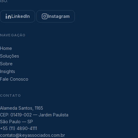
ISO.
LinkedIn
Instagram
NAVEGAÇÃO
Home
Soluções
Sobre
Insights
Fale Conosco
CONTATO
Alameda Santos, 1165
CEP: 01419-002 — Jardim Paulista
São Paulo — SP
+55 (11) 4890-4111
contato@keyassociados.com.br