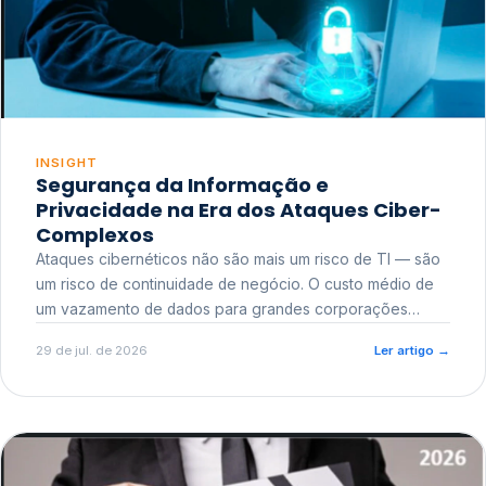
INSIGHT
Segurança da Informação e
Privacidade na Era dos Ataques Ciber-
Complexos
Ataques cibernéticos não são mais um risco de TI — são
um risco de continuidade de negócio. O custo médio de
um vazamento de dados para grandes corporações
ultrapassa a casa dos milhões, sem contar o dano
29 de jul. de 2026
Ler artigo
→
reputacional e o risco regulatório junto a órgãos como a
ANPD.