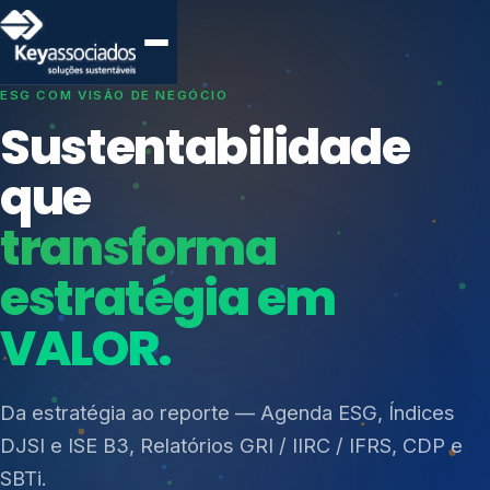
SISTEMAS DE GESTÃO OTIMIZADOS E INTEGRADOS
Conformidade que
protege seu
negócio.
Índices de Mercado
Mudanças Climáticas
Consultoria, auditoria e treinamentos em ISO 27001,
Reputação e Cadeia
ISO 27701, ISO 42001, ISO 37001, ISO 9001, ISO
Reporte Regulatório
14001, ISO 45001, ONA e PNQ — Gestão de
resíduos sólidos (PGRS/PMGRS).