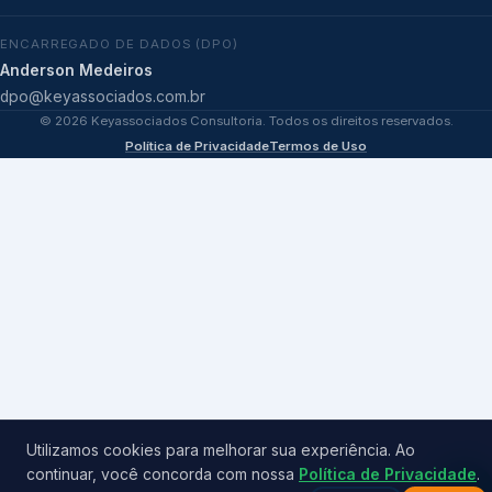
ENCARREGADO DE DADOS (DPO)
Anderson Medeiros
dpo@keyassociados.com.br
©
2026
Keyassociados Consultoria. Todos os direitos reservados.
Política de Privacidade
Termos de Uso
Utilizamos cookies para melhorar sua experiência. Ao
continuar, você concorda com nossa
Política de Privacidade
.