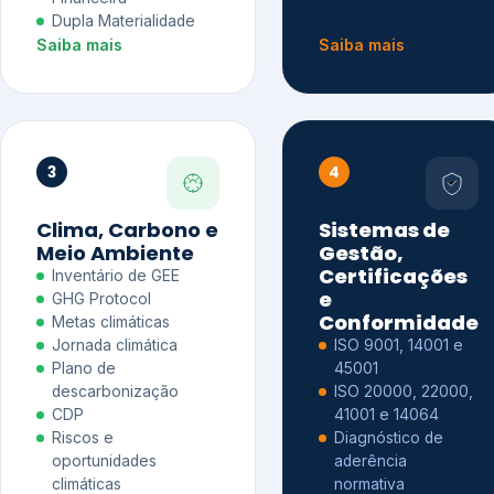
Dupla Materialidade
Saiba mais
Saiba mais
3
4
Clima, Carbono e
Sistemas de
Meio Ambiente
Gestão,
Certificações
Inventário de GEE
e
GHG Protocol
Conformidade
Metas climáticas
Jornada climática
ISO 9001, 14001 e
Plano de
45001
descarbonização
ISO 20000, 22000,
CDP
41001 e 14064
Riscos e
Diagnóstico de
oportunidades
aderência
climáticas
normativa