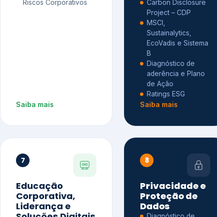
Riscos Corporativos
Carbon Disclosure
Project – CDP
MSCI,
Sustainalytics,
EcoVadis e Sistema
B
Diagnóstico de
aderência e Plano
de Ação
Ratings ESG
Saiba mais
Saiba mais
7
8
Educação
Privacidade e
Corporativa,
Proteção de
Liderança e
Dados
Soluções Digitais
Diagnóstico de