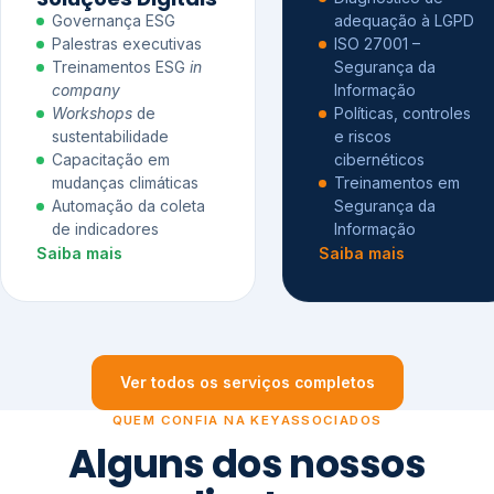
Governança ESG
adequação à LGPD
Palestras executivas
ISO 27001 –
Treinamentos ESG
in
Segurança da
company
Informação
Workshops
de
Políticas, controles
sustentabilidade
e riscos
Capacitação em
cibernéticos
mudanças climáticas
Treinamentos em
Automação da coleta
Segurança da
de indicadores
Informação
Saiba mais
Saiba mais
Ver todos os serviços completos
QUEM CONFIA NA KEYASSOCIADOS
Alguns dos nossos