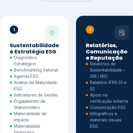
1
2
Sustentabilidade
Relatórios,
e Estratégia ESG
Comunicação
e Reputação
Diagnóstico
Estratégico
Relatórios de
Benchmarking Setorial
Sustentabilidade –
Agenda ESG
GRI / IIRC
Análise de Maturidade
Relatório IFRS S1 e
ESG
S2
Indicadores de Gestão
Apoio na
Engajamento de
verificação externa
Stakeholders
Comunicação ESG
Materialidade de
Infográficos e
Impacto
materiais visuais
Materialidade
ESG
Financeira