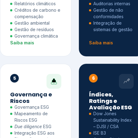
Relatórios climáticos
Auditorias internas
Créditos de carbono e
Gestão de não
compensação
conformidades
Gestão ambiental
Integração de
Gestão de resíduos
sistemas de gestão
Governança climática
Saiba mais
Saiba mais
5
6
Governança e
Índices,
Riscos
Ratings e
Avaliação ESG
Governança ESG
Mapeamento de
Dow Jones
Riscos ESG
Sustainability Index
Due diligence
ESG
– DJSI / CSA
Integração ESG aos
ISE B3