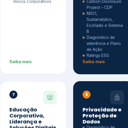
Riscos Corporativos
Carbon Disclosure
Project – CDP
MSCI,
Sustainalytics,
EcoVadis e Sistema
B
Diagnóstico de
aderência e Plano
de Ação
Ratings ESG
Saiba mais
Saiba mais
7
8
Educação
Privacidade e
Corporativa,
Proteção de
Liderança e
Dados
Soluções Digitais
Diagnóstico de