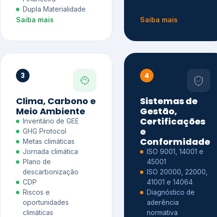
Dupla Materialidade
Saiba mais
Saiba mais
3
4
Clima, Carbono e
Sistemas de
Meio Ambiente
Gestão,
Certificações
Inventário de GEE
e
GHG Protocol
Conformidade
Metas climáticas
Jornada climática
ISO 9001, 14001 e
Plano de
45001
descarbonização
ISO 20000, 22000,
CDP
41001 e 14064
Riscos e
Diagnóstico de
oportunidades
aderência
climáticas
normativa