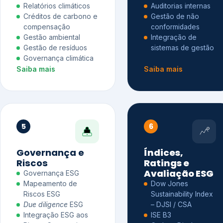
Relatórios climáticos
Auditorias internas
Créditos de carbono e
Gestão de não
compensação
conformidades
Gestão ambiental
Integração de
Gestão de resíduos
sistemas de gestão
Governança climática
Saiba mais
Saiba mais
5
6
Governança e
Índices,
Riscos
Ratings e
Avaliação ESG
Governança ESG
Mapeamento de
Dow Jones
Riscos ESG
Sustainability Index
Due diligence
ESG
– DJSI / CSA
Integração ESG aos
ISE B3