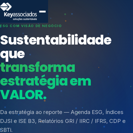
SISTEMAS DE GESTÃO OTIMIZADOS E INTEGRADOS
Conformidade que
protege seu
negócio.
Índices de Mercado
Mudanças Climáticas
Consultoria, auditoria e treinamentos em ISO 27001,
Reputação e Cadeia
ISO 27701, ISO 42001, ISO 37001, ISO 9001, ISO
Reporte Regulatório
14001, ISO 45001, ONA e PNQ — Gestão de
resíduos sólidos (PGRS/PMGRS).