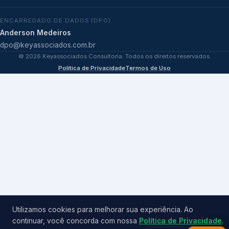
ENCARREGADO DE DADOS (DPO)
Anderson Medeiros
dpo@keyassociados.com.br
©
2026
Keyassociados Consultoria. Todos os direitos reservados.
Política de Privacidade
Termos de Uso
Utilizamos cookies para melhorar sua experiência. Ao
continuar, você concorda com nossa
Política de Privacidade
.