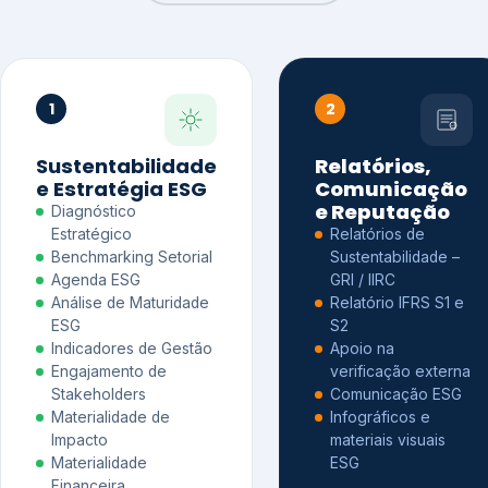
1
2
Sustentabilidade
Relatórios,
e Estratégia ESG
Comunicação
e Reputação
Diagnóstico
Estratégico
Relatórios de
Benchmarking Setorial
Sustentabilidade –
Agenda ESG
GRI / IIRC
Análise de Maturidade
Relatório IFRS S1 e
ESG
S2
Indicadores de Gestão
Apoio na
Engajamento de
verificação externa
Stakeholders
Comunicação ESG
Materialidade de
Infográficos e
Impacto
materiais visuais
Materialidade
ESG
Financeira