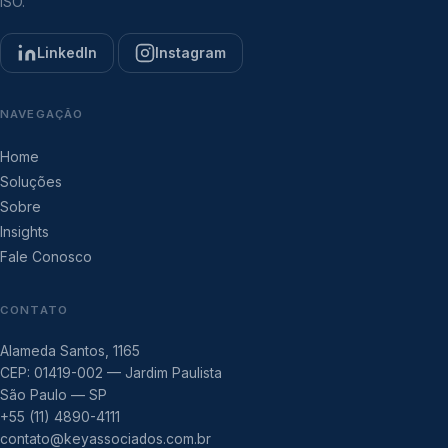
ISO.
LinkedIn
Instagram
NAVEGAÇÃO
Home
Soluções
Sobre
Insights
Fale Conosco
CONTATO
Alameda Santos, 1165
CEP: 01419-002 — Jardim Paulista
São Paulo — SP
+55 (11) 4890-4111
contato@keyassociados.com.br