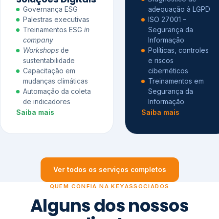
Governança ESG
adequação à LGPD
Palestras executivas
ISO 27001 –
Treinamentos ESG
in
Segurança da
company
Informação
Workshops
de
Políticas, controles
sustentabilidade
e riscos
Capacitação em
cibernéticos
mudanças climáticas
Treinamentos em
Automação da coleta
Segurança da
de indicadores
Informação
Saiba mais
Saiba mais
Ver todos os serviços completos
QUEM CONFIA NA KEYASSOCIADOS
Alguns dos nossos