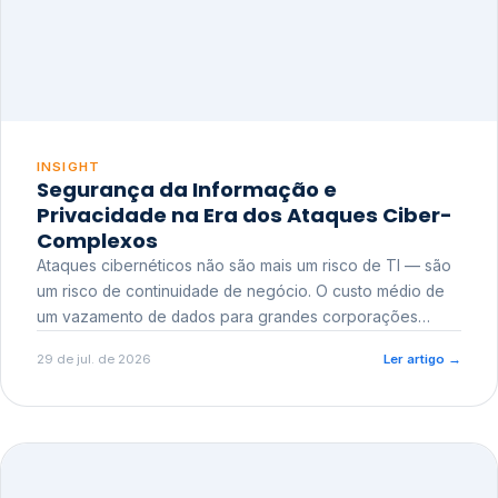
INSIGHT
Segurança da Informação e
Privacidade na Era dos Ataques Ciber-
Complexos
Ataques cibernéticos não são mais um risco de TI — são
um risco de continuidade de negócio. O custo médio de
um vazamento de dados para grandes corporações
ultrapassa a casa dos milhões, sem contar o dano
29 de jul. de 2026
Ler artigo
→
reputacional e o risco regulatório junto a órgãos como a
ANPD.