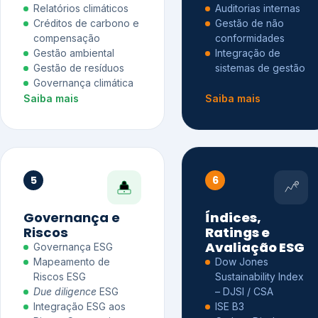
Relatórios climáticos
Auditorias internas
Créditos de carbono e
Gestão de não
compensação
conformidades
Gestão ambiental
Integração de
Gestão de resíduos
sistemas de gestão
Governança climática
Saiba mais
Saiba mais
5
6
Governança e
Índices,
Riscos
Ratings e
Avaliação ESG
Governança ESG
Mapeamento de
Dow Jones
Riscos ESG
Sustainability Index
Due diligence
ESG
– DJSI / CSA
Integração ESG aos
ISE B3