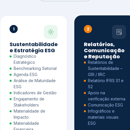
1
2
Sustentabilidade
Relatórios,
e Estratégia ESG
Comunicação
e Reputação
Diagnóstico
Estratégico
Relatórios de
Benchmarking Setorial
Sustentabilidade –
Agenda ESG
GRI / IIRC
Análise de Maturidade
Relatório IFRS S1 e
ESG
S2
Indicadores de Gestão
Apoio na
Engajamento de
verificação externa
Stakeholders
Comunicação ESG
Materialidade de
Infográficos e
Impacto
materiais visuais
Materialidade
ESG
Financeira