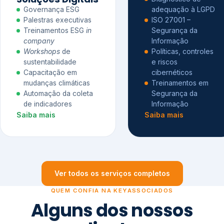
Governança ESG
adequação à LGPD
Palestras executivas
ISO 27001 –
Treinamentos ESG
in
Segurança da
company
Informação
Workshops
de
Políticas, controles
sustentabilidade
e riscos
Capacitação em
cibernéticos
mudanças climáticas
Treinamentos em
Automação da coleta
Segurança da
de indicadores
Informação
Saiba mais
Saiba mais
Ver todos os serviços completos
QUEM CONFIA NA KEYASSOCIADOS
Alguns dos nossos