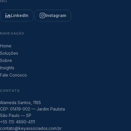
ISO.
LinkedIn
Instagram
NAVEGAÇÃO
Home
Soluções
Sobre
Insights
Fale Conosco
CONTATO
Alameda Santos, 1165
CEP: 01419-002 — Jardim Paulista
São Paulo — SP
+55 (11) 4890-4111
contato@keyassociados.com.br