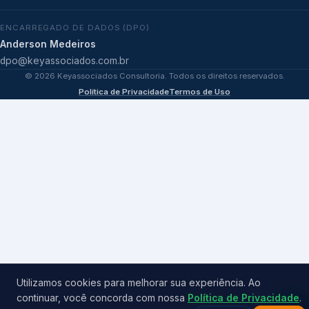
ENCARREGADO DE DADOS (DPO)
Anderson Medeiros
dpo@keyassociados.com.br
©
2026
Keyassociados Consultoria. Todos os direitos reservados.
Política de Privacidade
Termos de Uso
Utilizamos cookies para melhorar sua experiência. Ao
continuar, você concorda com nossa
Política de Privacidade
.