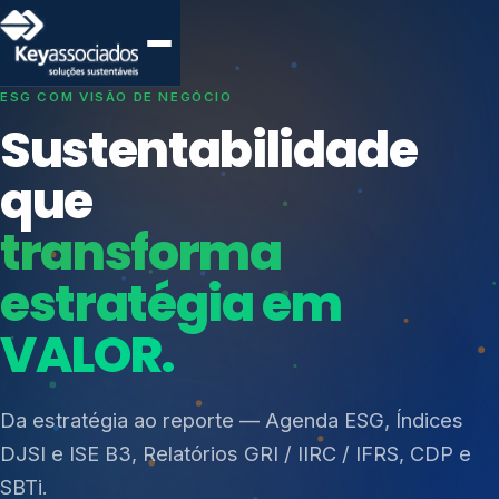
SISTEMAS DE GESTÃO OTIMIZADOS E INTEGRADOS
Conformidade que
protege seu
negócio.
Índices de Mercado
Mudanças Climáticas
Consultoria, auditoria e treinamentos em ISO 27001,
Reputação e Cadeia
ISO 27701, ISO 42001, ISO 37001, ISO 9001, ISO
Reporte Regulatório
14001, ISO 45001, ONA e PNQ — Gestão de
resíduos sólidos (PGRS/PMGRS).