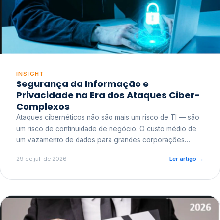
INSIGHT
Segurança da Informação e
Privacidade na Era dos Ataques Ciber-
Complexos
Ataques cibernéticos não são mais um risco de TI — são
um risco de continuidade de negócio. O custo médio de
um vazamento de dados para grandes corporações
ultrapassa a casa dos milhões, sem contar o dano
29 de jul. de 2026
Ler artigo
→
reputacional e o risco regulatório junto a órgãos como a
ANPD.