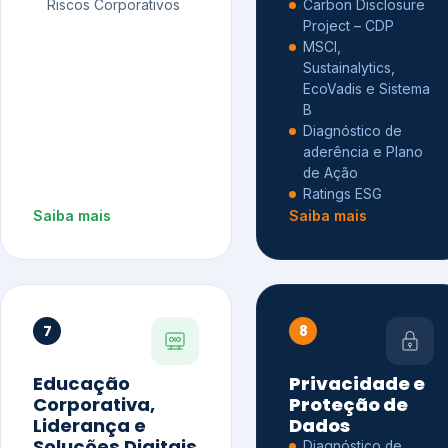
Riscos Corporativos
Carbon Disclosure
Project – CDP
MSCI,
Sustainalytics,
EcoVadis e Sistema
B
Diagnóstico de
aderência e Plano
de Ação
Ratings ESG
Saiba mais
Saiba mais
7
8
Educação
Privacidade e
Corporativa,
Proteção de
Liderança e
Dados
Soluções Digitais
Diagnóstico de