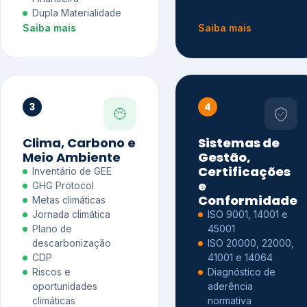
Dupla Materialidade
Saiba mais
Saiba mais
3
4
Clima, Carbono e
Sistemas de
Meio Ambiente
Gestão,
Certificações
Inventário de GEE
e
GHG Protocol
Conformidade
Metas climáticas
Jornada climática
ISO 9001, 14001 e
Plano de
45001
descarbonização
ISO 20000, 22000,
CDP
41001 e 14064
Riscos e
Diagnóstico de
oportunidades
aderência
climáticas
normativa