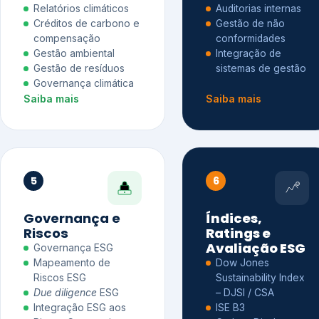
Relatórios climáticos
Auditorias internas
Créditos de carbono e
Gestão de não
compensação
conformidades
Gestão ambiental
Integração de
Gestão de resíduos
sistemas de gestão
Governança climática
Saiba mais
Saiba mais
5
6
Governança e
Índices,
Riscos
Ratings e
Avaliação ESG
Governança ESG
Mapeamento de
Dow Jones
Riscos ESG
Sustainability Index
Due diligence
ESG
– DJSI / CSA
Integração ESG aos
ISE B3