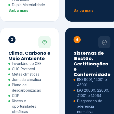
Dupla Materialidade
Saiba mais
Saiba mais
3
4
Clima, Carbono e
Sistemas de
Meio Ambiente
Gestão,
Certificações
Inventário de GEE
e
GHG Protocol
Conformidade
Metas climáticas
Jornada climática
ISO 9001, 14001 e
Plano de
45001
descarbonização
ISO 20000, 22000,
CDP
41001 e 14064
Riscos e
Diagnóstico de
oportunidades
aderência
climáticas
normativa