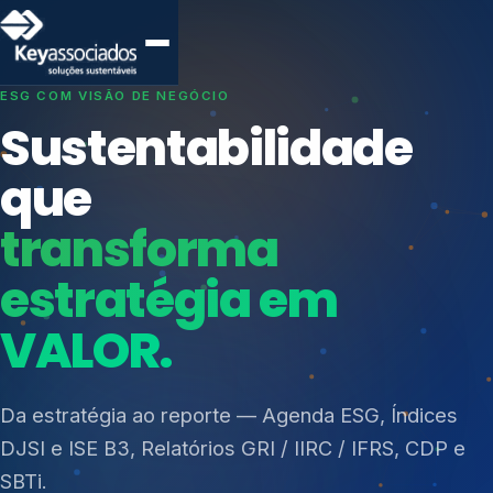
SISTEMAS DE GESTÃO OTIMIZADOS E INTEGRADOS
Conformidade que
protege seu
negócio.
Índices de Mercado
Mudanças Climáticas
Consultoria, auditoria e treinamentos em ISO 27001,
Reputação e Cadeia
ISO 27701, ISO 42001, ISO 37001, ISO 9001, ISO
Reporte Regulatório
14001, ISO 45001, ONA e PNQ — Gestão de
resíduos sólidos (PGRS/PMGRS).