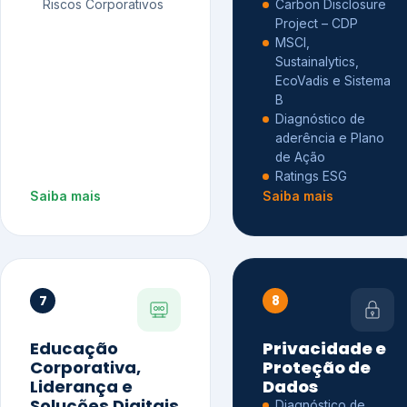
Riscos Corporativos
Carbon Disclosure
Project – CDP
MSCI,
Sustainalytics,
EcoVadis e Sistema
B
Diagnóstico de
aderência e Plano
de Ação
Ratings ESG
Saiba mais
Saiba mais
7
8
Educação
Privacidade e
Corporativa,
Proteção de
Liderança e
Dados
Soluções Digitais
Diagnóstico de