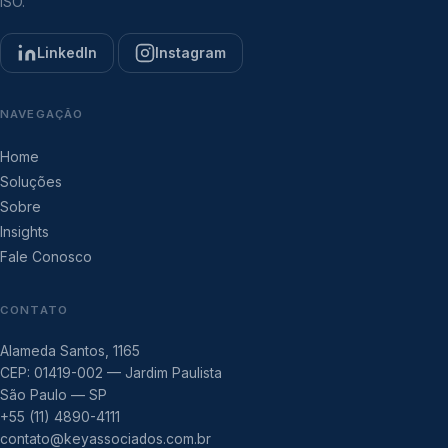
ISO.
LinkedIn
Instagram
NAVEGAÇÃO
Home
Soluções
Sobre
Insights
Fale Conosco
CONTATO
Alameda Santos, 1165
CEP: 01419-002 — Jardim Paulista
São Paulo — SP
+55 (11) 4890-4111
contato@keyassociados.com.br