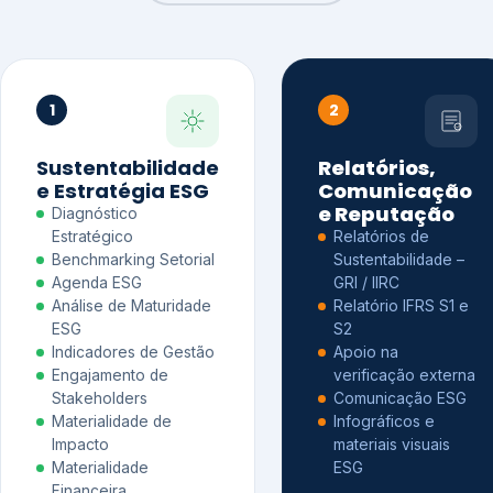
1
2
Sustentabilidade
Relatórios,
e Estratégia ESG
Comunicação
e Reputação
Diagnóstico
Estratégico
Relatórios de
Benchmarking Setorial
Sustentabilidade –
Agenda ESG
GRI / IIRC
Análise de Maturidade
Relatório IFRS S1 e
ESG
S2
Indicadores de Gestão
Apoio na
Engajamento de
verificação externa
Stakeholders
Comunicação ESG
Materialidade de
Infográficos e
Impacto
materiais visuais
Materialidade
ESG
Financeira