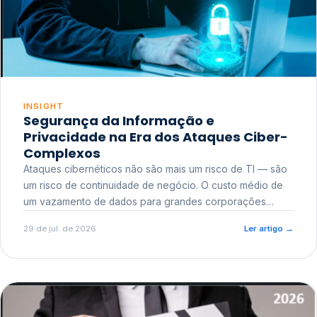
INSIGHT
Segurança da Informação e
Privacidade na Era dos Ataques Ciber-
Complexos
Ataques cibernéticos não são mais um risco de TI — são
um risco de continuidade de negócio. O custo médio de
um vazamento de dados para grandes corporações
ultrapassa a casa dos milhões, sem contar o dano
29 de jul. de 2026
Ler artigo
→
reputacional e o risco regulatório junto a órgãos como a
ANPD.