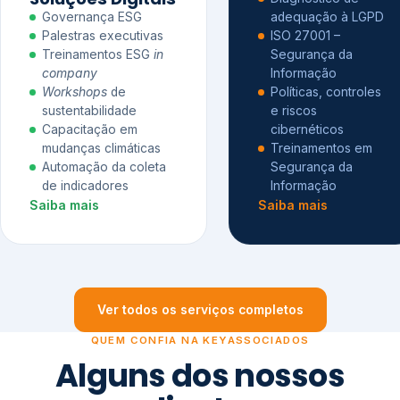
Governança ESG
adequação à LGPD
Palestras executivas
ISO 27001 –
Treinamentos ESG
in
Segurança da
company
Informação
Workshops
de
Políticas, controles
sustentabilidade
e riscos
Capacitação em
cibernéticos
mudanças climáticas
Treinamentos em
Automação da coleta
Segurança da
de indicadores
Informação
Saiba mais
Saiba mais
Ver todos os serviços completos
QUEM CONFIA NA KEYASSOCIADOS
Alguns dos nossos