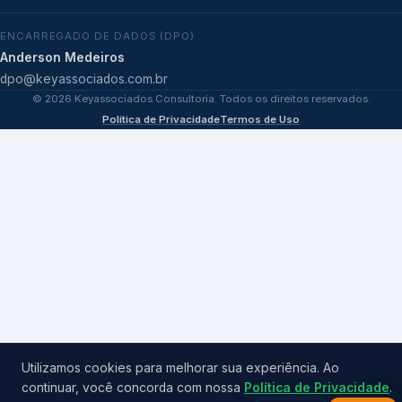
ENCARREGADO DE DADOS (DPO)
Anderson Medeiros
dpo@keyassociados.com.br
©
2026
Keyassociados Consultoria. Todos os direitos reservados.
Política de Privacidade
Termos de Uso
Utilizamos cookies para melhorar sua experiência. Ao
continuar, você concorda com nossa
Política de Privacidade
.