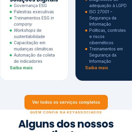
Governança ESG
adequação à LGPD
Palestras executivas
ISO 27001 –
Treinamentos ESG
in
Segurança da
company
Informação
Workshops
de
Políticas, controles
sustentabilidade
e riscos
Capacitação em
cibernéticos
mudanças climáticas
Treinamentos em
Automação da coleta
Segurança da
de indicadores
Informação
Saiba mais
Saiba mais
Ver todos os serviços completos
QUEM CONFIA NA KEYASSOCIADOS
Alguns dos nossos