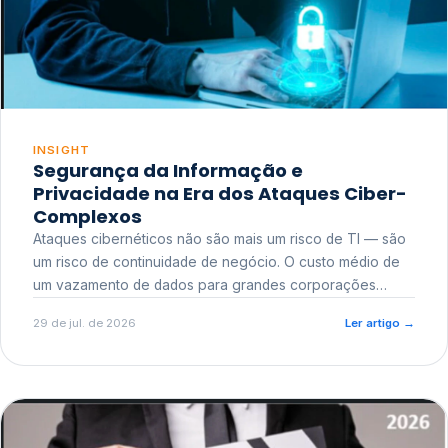
INSIGHT
Segurança da Informação e
Privacidade na Era dos Ataques Ciber-
Complexos
Ataques cibernéticos não são mais um risco de TI — são
um risco de continuidade de negócio. O custo médio de
um vazamento de dados para grandes corporações
ultrapassa a casa dos milhões, sem contar o dano
29 de jul. de 2026
Ler artigo
→
reputacional e o risco regulatório junto a órgãos como a
ANPD.