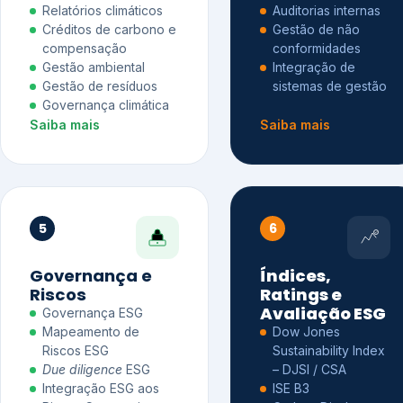
Relatórios climáticos
Auditorias internas
Créditos de carbono e
Gestão de não
compensação
conformidades
Gestão ambiental
Integração de
Gestão de resíduos
sistemas de gestão
Governança climática
Saiba mais
Saiba mais
5
6
Governança e
Índices,
Riscos
Ratings e
Avaliação ESG
Governança ESG
Mapeamento de
Dow Jones
Riscos ESG
Sustainability Index
Due diligence
ESG
– DJSI / CSA
Integração ESG aos
ISE B3