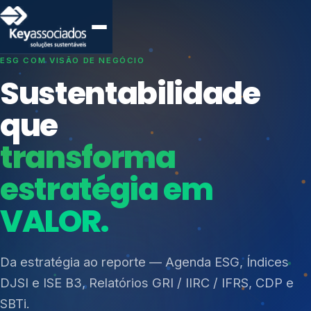
SISTEMAS DE GESTÃO OTIMIZADOS E INTEGRADOS
Conformidade que
protege seu
negócio.
Índices de Mercado
Mudanças Climáticas
Consultoria, auditoria e treinamentos em ISO 27001,
Reputação e Cadeia
ISO 27701, ISO 42001, ISO 37001, ISO 9001, ISO
Reporte Regulatório
14001, ISO 45001, ONA e PNQ — Gestão de
resíduos sólidos (PGRS/PMGRS).