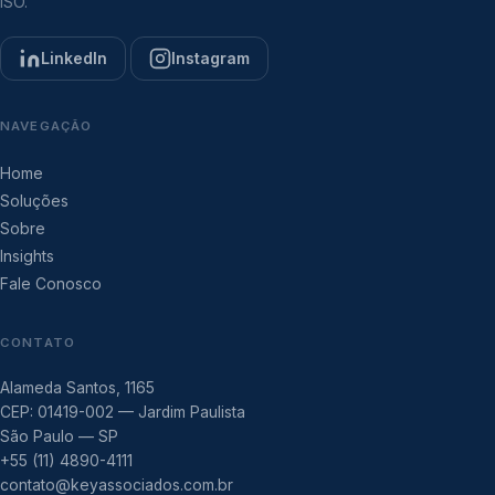
ISO.
LinkedIn
Instagram
NAVEGAÇÃO
Home
Soluções
Sobre
Insights
Fale Conosco
CONTATO
Alameda Santos, 1165
CEP: 01419-002 — Jardim Paulista
São Paulo — SP
+55 (11) 4890-4111
contato@keyassociados.com.br