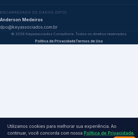
ENCARREGADO DE DADOS (DPO)
Anderson Medeiros
dpo@keyassociados.com.br
©
2026
Keyassociados Consultoria. Todos os direitos reservados.
Política de Privacidade
Termos de Uso
Utilizamos cookies para melhorar sua experiência. Ao
continuar, você concorda com nossa
Política de Privacidade
.