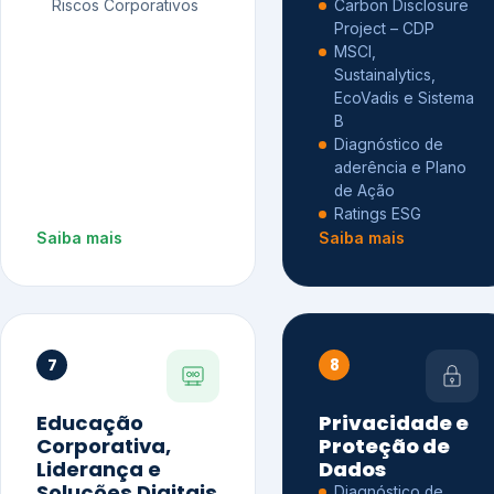
Riscos Corporativos
Carbon Disclosure
Project – CDP
MSCI,
Sustainalytics,
EcoVadis e Sistema
B
Diagnóstico de
aderência e Plano
de Ação
Ratings ESG
Saiba mais
Saiba mais
7
8
Educação
Privacidade e
Corporativa,
Proteção de
Liderança e
Dados
Soluções Digitais
Diagnóstico de