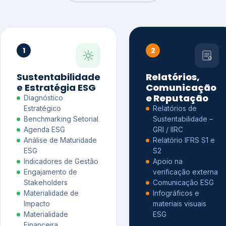
1
2
Sustentabilidade
Relatórios,
e Estratégia ESG
Comunicação
e Reputação
Diagnóstico
Estratégico
Relatórios de
Benchmarking Setorial
Sustentabilidade –
Agenda ESG
GRI / IIRC
Análise de Maturidade
Relatório IFRS S1 e
ESG
S2
Indicadores de Gestão
Apoio na
Engajamento de
verificação externa
Stakeholders
Comunicação ESG
Materialidade de
Infográficos e
Impacto
materiais visuais
Materialidade
ESG
Financeira