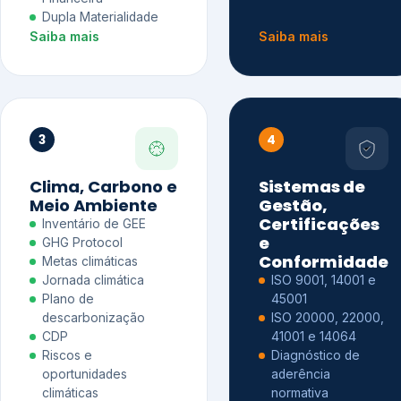
Dupla Materialidade
Saiba mais
Saiba mais
3
4
Clima, Carbono e
Sistemas de
Meio Ambiente
Gestão,
Certificações
Inventário de GEE
e
GHG Protocol
Conformidade
Metas climáticas
Jornada climática
ISO 9001, 14001 e
Plano de
45001
descarbonização
ISO 20000, 22000,
CDP
41001 e 14064
Riscos e
Diagnóstico de
oportunidades
aderência
climáticas
normativa