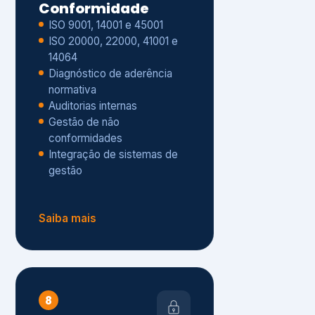
Gestão de não
conformidades
Integração de sistemas de
gestão
Saiba mais
8
Privacidade e
Proteção de Dados
Diagnóstico de adequação à
LGPD
ISO 27001 – Segurança da
Informação