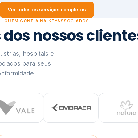
trias, hospitais e
ociados para seus
onformidade.
Ver lista completa de clientes (PDF)
Visão Holística e In
01
O Elo entre Estratégia, Go