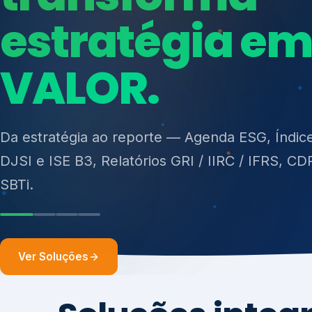
ISO 27701, ISO 42001, ISO 37001, ISO 9001, IS
14001, ISO 45001, ONA e PNQ — Gestão de re
sólidos (PGRS/PMGRS).
Ver Soluções
Soluções integ
gest
Atuação integrada para fortalecer estratégia
desempenho e conformidade