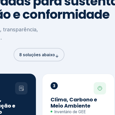
8 soluções abaixo
3
,
Clima, Carbono e
ção e
Meio Ambiente
o
Inventário de GEE
GHG Protocol
Metas climáticas
de – GRI / IIRC
Jornada climática
S S1 e S2
Plano de descarbonização
ficação externa
CDP
 ESG
Riscos e oportunidades
e materiais
climáticas