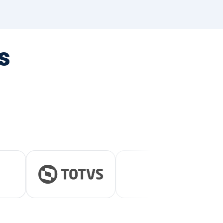
tegrada
vernança e ESG.