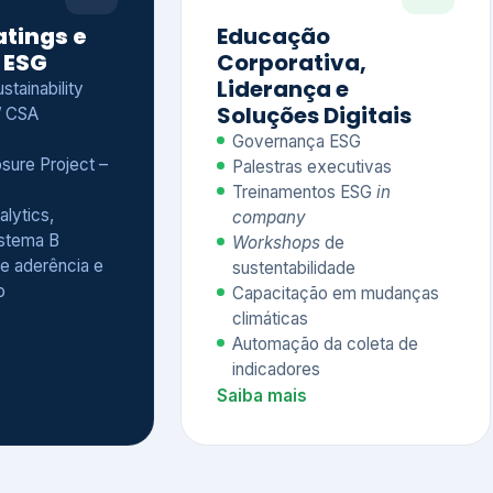
Treinamentos ESG
in
alytics,
company
istema B
Workshops
de
e aderência e
sustentabilidade
o
Capacitação em mudanças
climáticas
Automação da coleta de
indicadores
Saiba mais
Ver todos os serviços completos
QUEM CONFIA NA KEYASSOCIADOS
 dos nossos cliente