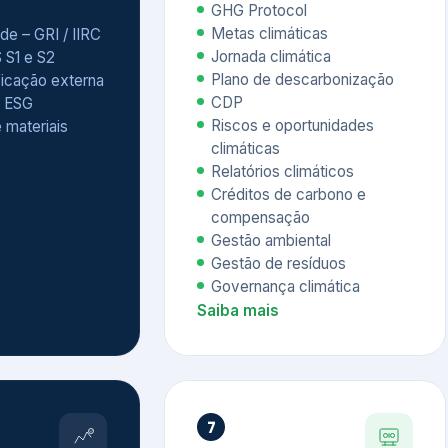
Relatórios climáticos
Créditos de carbono e
compensação
Gestão ambiental
Gestão de resíduos
Governança climática
Saiba mais
7
atings e
Educação
 ESG
Corporativa,
Liderança e
tainability
Soluções Digitais
/ CSA
Governança ESG
sure Project –
Palestras executivas