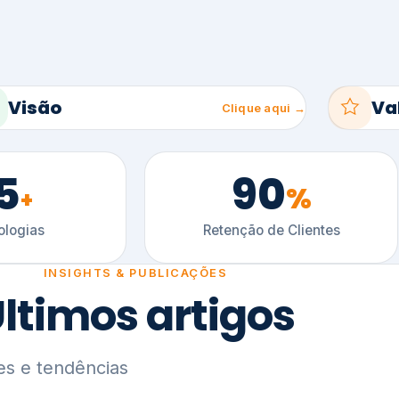
5
90
%
+
logias
Retenção de Clientes
INSIGHTS & PUBLICAÇÕES
ltimos artigos
es e tendências