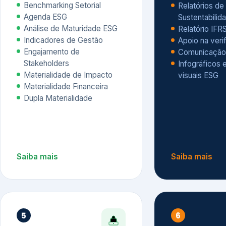
Materialidade Financeira
Dupla Materialidade
Saiba mais
Saiba mais
5
6
Governança e Riscos
Índices, R
Avaliação
Governança ESG
Mapeamento de Riscos ESG
Dow Jones Sus
Due diligence
ESG
Index – DJSI 
Integração ESG aos Riscos
ISE B3
Corporativos
Carbon Disclo