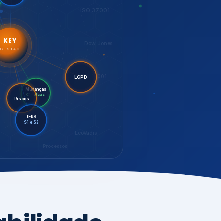
LGPD
Mudanças
Riscos
Climáticas
IFRS
S1 e S2
EcoVadis
Processos
bilidade,