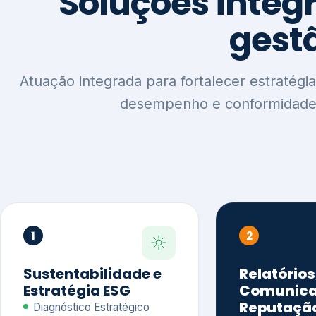
1
2
Sustentabilidade e
Relatórios
Estratégia ESG
Comunica
Reputaçã
Diagnóstico Estratégico
Benchmarking Setorial
Relatórios de
Agenda ESG
Sustentabilida
Análise de Maturidade ESG
Relatório IFR
Indicadores de Gestão
Apoio na veri
Engajamento de
Comunicação
Stakeholders
Infográficos 
Materialidade de Impacto
visuais ESG