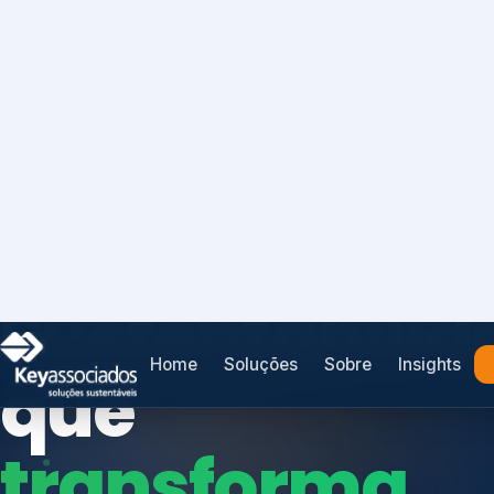
Home
Soluções
Sobre
Insights
SISTEMAS DE GESTÃO OTIMIZADOS E INTEGRADOS
Conformidad
que
protege seu
Índices de Mercado
negócio.
Mudanças Climáticas
Reputação e Cadeia
Reporte Regulatório
Consultoria, auditoria e treinamentos em ISO 2