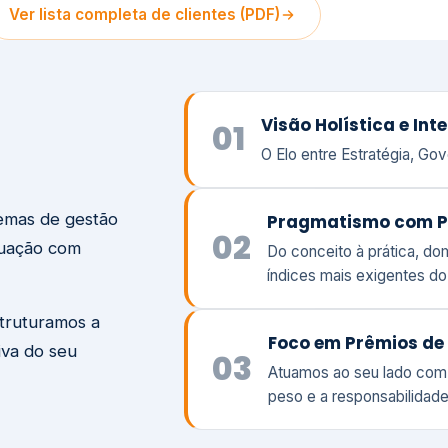
temas de gestão
Pragmatismo com P
02
tuação com
Do conceito à prática, d
índices mais exigentes d
struturamos a
Foco em Prêmios de 
iva do seu
03
Atuamos ao seu lado com
peso e a responsabilidade
Visão
Va
Clique aqui →