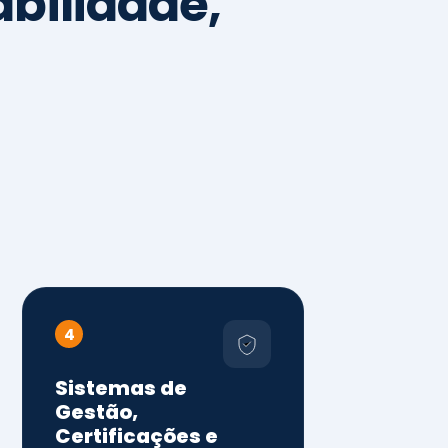
4
Sistemas de
Gestão,
Certificações e
Conformidade
ISO 9001, 14001 e 45001
ISO 20000, 22000, 41001 e
14064
Diagnóstico de aderência
normativa
Auditorias internas