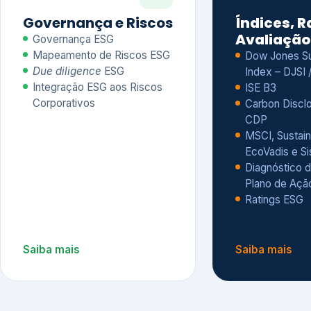
CDP
MSCI, Sustain
EcoVadis e S
Diagnóstico d
Plano de Açã
Ratings ESG
Saiba mais
Saiba mais
Alguns