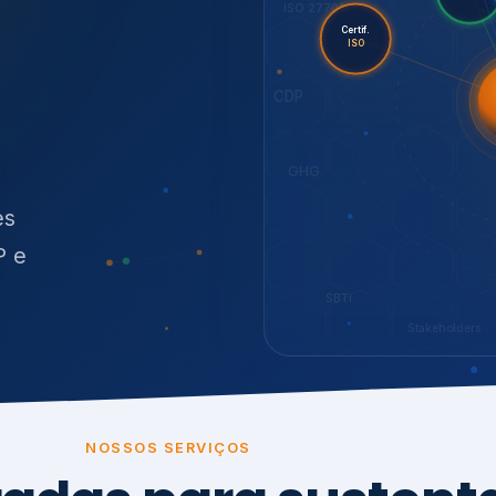
O
síduos
SBTi
Stakeholders
NOSSOS SERVIÇOS
radas para sustenta
ão e conformidade
, transparência,
.