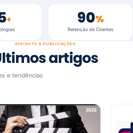
5
90
%
+
logias
Retenção de Clientes
INSIGHTS & PUBLICAÇÕES
ltimos artigos
es e tendências