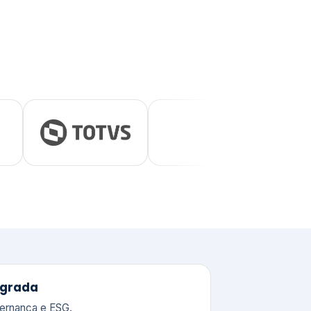
tegrada
vernança e ESG.