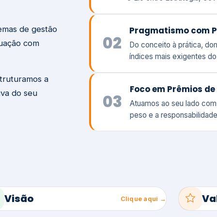
temas de gestão
Pragmatismo com P
02
tuação com
Do conceito à prática, d
índices mais exigentes d
struturamos a
Foco em Prêmios de 
iva do seu
03
Atuamos ao seu lado com
peso e a responsabilidade
Visão
Va
Clique aqui →