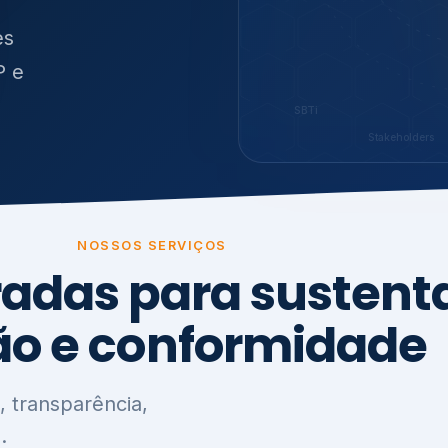
O
síduos
es
P e
SBTi
Stakeholders
NOSSOS SERVIÇOS
radas para sustenta
ão e conformidade
, transparência,
.