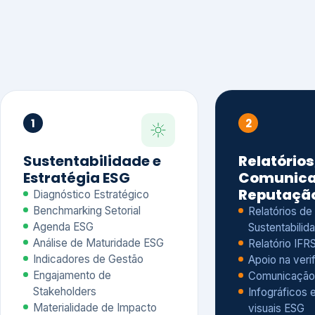
1
2
Sustentabilidade e
Relatórios
Estratégia ESG
Comunica
Reputaçã
Diagnóstico Estratégico
Benchmarking Setorial
Relatórios de
Agenda ESG
Sustentabilida
Análise de Maturidade ESG
Relatório IFR
Indicadores de Gestão
Apoio na veri
Engajamento de
Comunicação
Stakeholders
Infográficos 
Materialidade de Impacto
visuais ESG