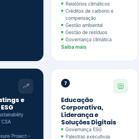
Relatórios climáticos
Créditos de carbono e
compensação
Gestão ambiental
Gestão de resíduos
Governança climática
Saiba mais
7
atings e
Educação
 ESG
Corporativa,
Liderança e
tainability
Soluções Digitais
/ CSA
Governança ESG
sure Project –
Palestras executivas