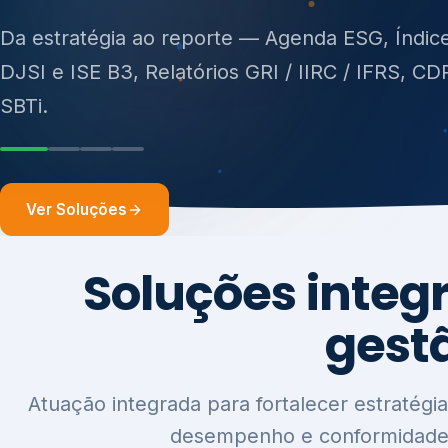
ISO 27701, ISO 42001, ISO 37001, ISO 9001, IS
14001, ISO 45001, ONA e PNQ — Gestão de re
Da estratégia ao reporte — Agenda ESG, Índic
sólidos (PGRS/PMGRS).
DJSI e ISE B3, Relatórios GRI / IIRC / IFRS, CD
SBTi.
Ver Soluções
Soluções integ
gest
Atuação integrada para fortalecer estratégia
desempenho e conformidade