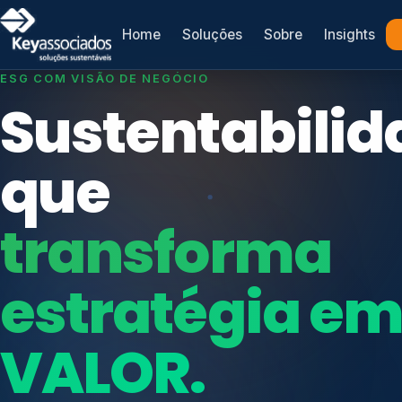
Home
Soluções
Sobre
Insights
SISTEMAS DE GESTÃO OTIMIZADOS E INTEGRADOS
ESG COM VISÃO DE NEGÓCIO
Conformidad
Sustentabilid
que
que
protege seu
transforma
Índices de Mercado
negócio.
Mudanças Climáticas
estratégia e
Reputação e Cadeia
Reporte Regulatório
VALOR.
Consultoria, auditoria e treinamentos em ISO 2