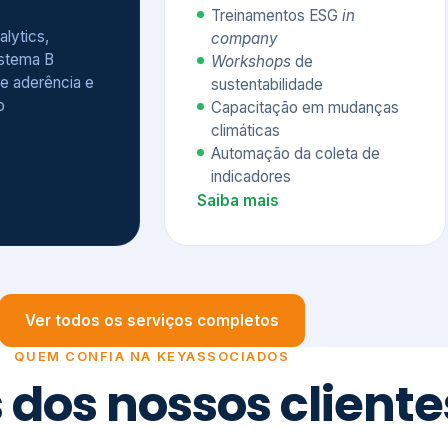
Treinamentos ESG
in
alytics,
company
istema B
Workshops
de
e aderência e
sustentabilidade
o
Capacitação em mudanças
climáticas
Automação da coleta de
indicadores
Saiba mais
Ver todos os serviços completos
QUEM CONFIA NA KEYASSOCIADOS
 dos nossos cliente