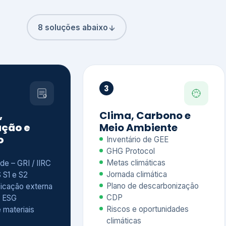
8 soluções abaixo
3
,
Clima, Carbono e
ção e
Meio Ambiente
o
Inventário de GEE
GHG Protocol
Metas climáticas
de – GRI / IIRC
Jornada climática
S S1 e S2
Plano de descarbonização
ficação externa
CDP
 ESG
Riscos e oportunidades
e materiais
climáticas