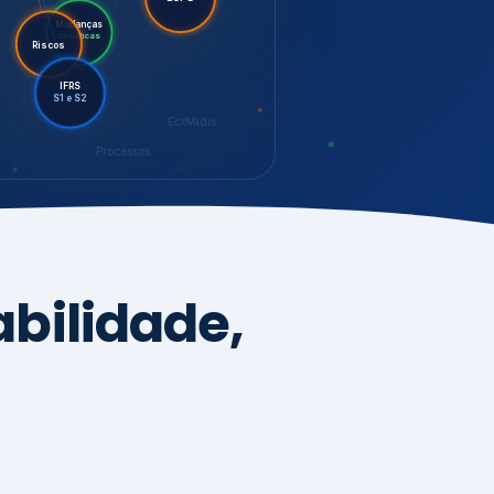
LGPD
Mudanças
Riscos
Climáticas
IFRS
S1 e S2
EcoVadis
Processos
bilidade,