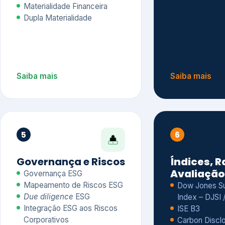
Materialidade Financeira
Dupla Materialidade
Saiba mais
Saiba mais
5
6
Governança e Riscos
Índices, R
Avaliação
Governança ESG
Mapeamento de Riscos ESG
Dow Jones Sus
Due diligence
ESG
Index – DJSI 
Integração ESG aos Riscos
ISE B3
Corporativos
Carbon Disclo