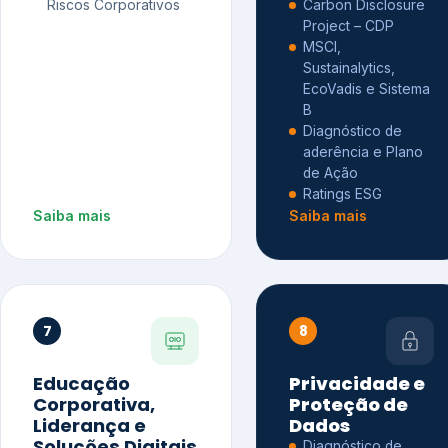
Riscos Corporativos
Carbon Disclosure
Project – CDP
MSCI,
Sustainalytics,
EcoVadis e Sistema
B
Diagnóstico de
aderência e Plano
de Ação
Ratings ESG
Saiba mais
Saiba mais
7
8
Educação
Privacidade e
Corporativa,
Proteção de
Liderança e
Dados
Soluções Digitais
Diagnóstico de