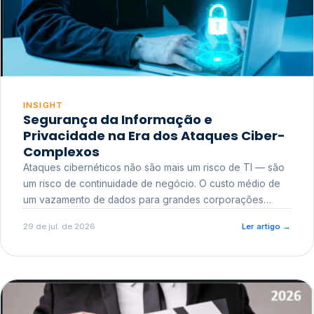
INSIGHT
Segurança da Informação e
Privacidade na Era dos Ataques Ciber-
Complexos
Ataques cibernéticos não são mais um risco de TI — são
um risco de continuidade de negócio. O custo médio de
um vazamento de dados para grandes corporações
ultrapassa a casa dos milhões, sem contar o dano
29 de jul. de 2026
Ler artigo
→
reputacional e o risco regulatório junto a órgãos como a
ANPD.