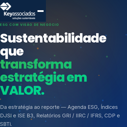
SISTEMAS DE GESTÃO OTIMIZADOS E INTEGRADOS
Conformidade que
protege seu
negócio.
Índices de Mercado
Mudanças Climáticas
Consultoria, auditoria e treinamentos em ISO 27001,
Reputação e Cadeia
ISO 27701, ISO 42001, ISO 37001, ISO 9001, ISO
Reporte Regulatório
14001, ISO 45001, ONA e PNQ — Gestão de
resíduos sólidos (PGRS/PMGRS).