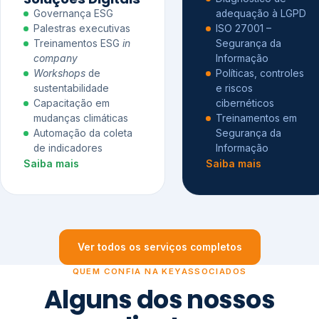
Governança ESG
adequação à LGPD
Palestras executivas
ISO 27001 –
Treinamentos ESG
in
Segurança da
company
Informação
Workshops
de
Políticas, controles
sustentabilidade
e riscos
Capacitação em
cibernéticos
mudanças climáticas
Treinamentos em
Automação da coleta
Segurança da
de indicadores
Informação
Saiba mais
Saiba mais
Ver todos os serviços completos
QUEM CONFIA NA KEYASSOCIADOS
Alguns dos nossos