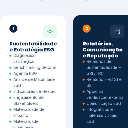
1
2
Sustentabilidade
Relatórios,
e Estratégia ESG
Comunicação
e Reputação
Diagnóstico
Estratégico
Relatórios de
Benchmarking Setorial
Sustentabilidade –
Agenda ESG
GRI / IIRC
Análise de Maturidade
Relatório IFRS S1 e
ESG
S2
Indicadores de Gestão
Apoio na
Engajamento de
verificação externa
Stakeholders
Comunicação ESG
Materialidade de
Infográficos e
Impacto
materiais visuais
Materialidade
ESG
Financeira