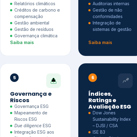
Relatórios climáticos
Auditorias internas
Créditos de carbono e
Gestão de não
compensação
conformidades
Gestão ambiental
Integração de
Gestão de resíduos
sistemas de gestão
Governança climática
Saiba mais
Saiba mais
5
6
Governança e
Índices,
Riscos
Ratings e
Avaliação ESG
Governança ESG
Mapeamento de
Dow Jones
Riscos ESG
Sustainability Index
Due diligence
ESG
– DJSI / CSA
Integração ESG aos
ISE B3