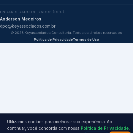
ENCARREGADO DE DADOS (DPO)
Anderson Medeiros
dpo@keyassociados.com.br
©
2026
Keyassociados Consultoria. Todos os direitos reservados.
Política de Privacidade
Termos de Uso
Utilizamos cookies para melhorar sua experiência. Ao
continuar, você concorda com nossa
Política de Privacidade
.