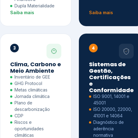
Dupla Materialidade
Saiba mais
Saiba mais
3
4
Clima, Carbono e
Sistemas de
Meio Ambiente
Gestão,
Certificações
Inventário de GEE
e
GHG Protocol
Conformidade
Metas climáticas
Jornada climática
ISO 9001, 14001 e
Plano de
45001
descarbonização
ISO 20000, 22000,
CDP
41001 e 14064
Riscos e
Diagnóstico de
oportunidades
aderência
climáticas
normativa