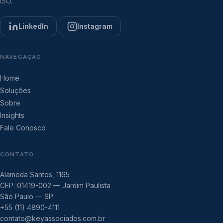
ISO.
LinkedIn
Instagram
NAVEGAÇÃO
Home
Soluções
Sobre
Insights
Fale Conosco
CONTATO
Alameda Santos, 1165
CEP: 01419-002 — Jardim Paulista
São Paulo — SP
+55 (11) 4890-4111
contato@keyassociados.com.br