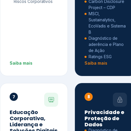
Riscos Corporativos
Carbon Disclosure
Project – CDP
MSCI,
Sustainalytics,
EcoVadis e Sistema
B
Diagnóstico de
aderência e Plano
de Ação
Ratings ESG
Saiba mais
Saiba mais
7
8
Educação
Privacidade e
Corporativa,
Proteção de
Liderança e
Dados
Soluções Digitais
Diagnóstico de