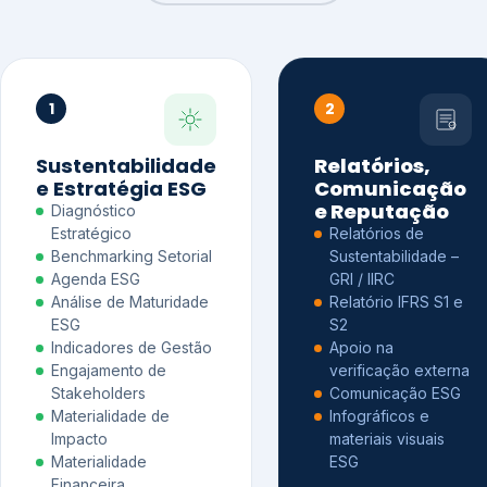
1
2
Sustentabilidade
Relatórios,
e Estratégia ESG
Comunicação
e Reputação
Diagnóstico
Estratégico
Relatórios de
Benchmarking Setorial
Sustentabilidade –
Agenda ESG
GRI / IIRC
Análise de Maturidade
Relatório IFRS S1 e
ESG
S2
Indicadores de Gestão
Apoio na
Engajamento de
verificação externa
Stakeholders
Comunicação ESG
Materialidade de
Infográficos e
Impacto
materiais visuais
Materialidade
ESG
Financeira