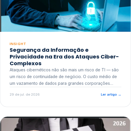
INSIGHT
Segurança da Informação e
Privacidade na Era dos Ataques Ciber-
Complexos
Ataques cibernéticos não são mais um risco de TI — são
um risco de continuidade de negócio. O custo médio de
um vazamento de dados para grandes corporações
ultrapassa a casa dos milhões, sem contar o dano
29 de jul. de 2026
Ler artigo
→
reputacional e o risco regulatório junto a órgãos como a
ANPD.