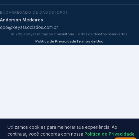
ENCARREGADO DE DADOS (DPO)
Anderson Medeiros
dpo@keyassociados.com.br
©
2026
Keyassociados Consultoria. Todos os direitos reservados.
Política de Privacidade
Termos de Uso
Utilizamos cookies para melhorar sua experiência. Ao
continuar, você concorda com nossa
Política de Privacidade
.