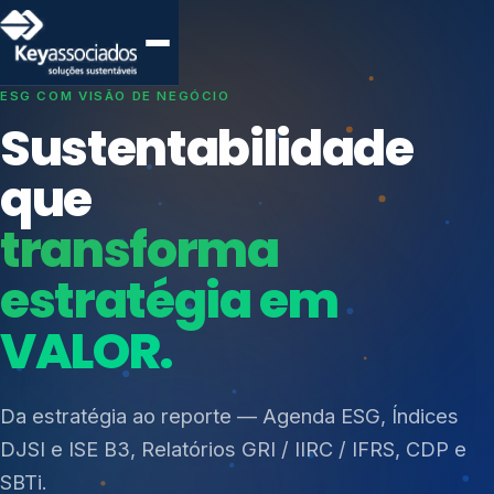
SISTEMAS DE GESTÃO OTIMIZADOS E INTEGRADOS
Conformidade que
protege seu
negócio.
Índices de Mercado
Mudanças Climáticas
Consultoria, auditoria e treinamentos em ISO 27001,
Reputação e Cadeia
ISO 27701, ISO 42001, ISO 37001, ISO 9001, ISO
Reporte Regulatório
14001, ISO 45001, ONA e PNQ — Gestão de
resíduos sólidos (PGRS/PMGRS).