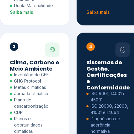
Dupla Materialidade
Saiba mais
Saiba mais
3
4
Clima, Carbono e
Sistemas de
Meio Ambiente
Gestão,
Certificações
Inventário de GEE
e
GHG Protocol
Conformidade
Metas climáticas
Jornada climática
ISO 9001, 14001 e
Plano de
45001
descarbonização
ISO 20000, 22000,
CDP
41001 e 14064
Riscos e
Diagnóstico de
oportunidades
aderência
climáticas
normativa