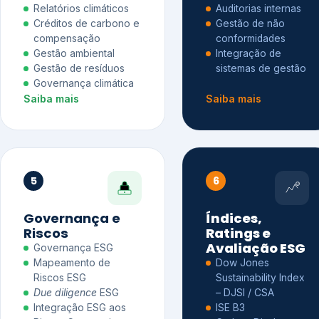
Relatórios climáticos
Auditorias internas
Créditos de carbono e
Gestão de não
compensação
conformidades
Gestão ambiental
Integração de
Gestão de resíduos
sistemas de gestão
Governança climática
Saiba mais
Saiba mais
5
6
Governança e
Índices,
Riscos
Ratings e
Avaliação ESG
Governança ESG
Mapeamento de
Dow Jones
Riscos ESG
Sustainability Index
Due diligence
ESG
– DJSI / CSA
Integração ESG aos
ISE B3