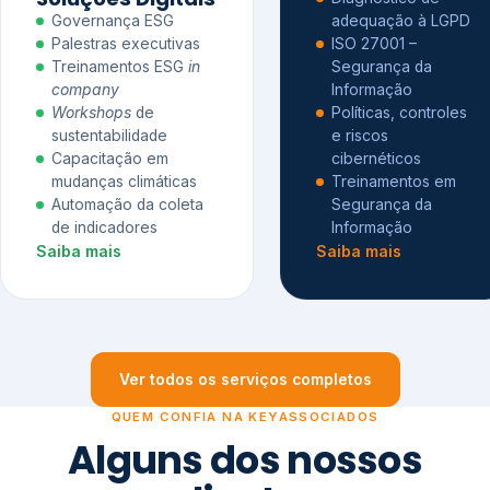
Governança ESG
adequação à LGPD
Palestras executivas
ISO 27001 –
Treinamentos ESG
in
Segurança da
company
Informação
Workshops
de
Políticas, controles
sustentabilidade
e riscos
Capacitação em
cibernéticos
mudanças climáticas
Treinamentos em
Automação da coleta
Segurança da
de indicadores
Informação
Saiba mais
Saiba mais
Ver todos os serviços completos
QUEM CONFIA NA KEYASSOCIADOS
Alguns dos nossos