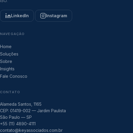
ISO.
LinkedIn
Instagram
NAVEGAÇÃO
Home
Soluções
Sobre
Insights
Fale Conosco
CONTATO
Alameda Santos, 1165
CEP: 01419-002 — Jardim Paulista
São Paulo — SP
+55 (11) 4890-4111
contato@keyassociados.com.br