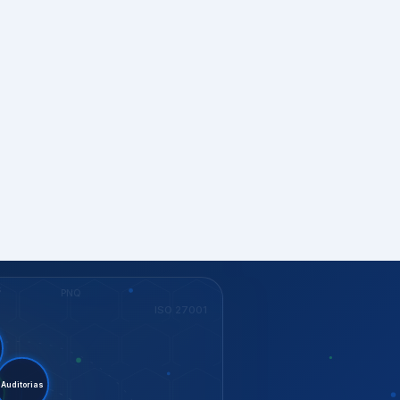
S
PNQ
ISO 27001
nt.
ditorias
G
ISO 37001
KEY
Dow Jones
GESTÃO
ISO 14001