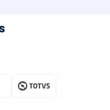
tegrada
vernança e ESG.