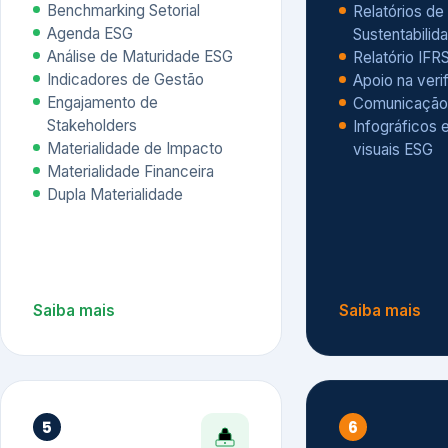
Materialidade Financeira
Dupla Materialidade
Saiba mais
Saiba mais
5
6
Governança e Riscos
Índices, R
Avaliação
Governança ESG
Mapeamento de Riscos ESG
Dow Jones Sus
Due diligence
ESG
Index – DJSI 
Integração ESG aos Riscos
ISE B3
Corporativos
Carbon Disclo