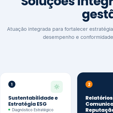
1
2
Sustentabilidade e
Relatórios
Estratégia ESG
Comunica
Reputaçã
Diagnóstico Estratégico
Benchmarking Setorial
Relatórios de
Agenda ESG
Sustentabilida
Análise de Maturidade ESG
Relatório IFR
Indicadores de Gestão
Apoio na veri
Engajamento de
Comunicação
Stakeholders
Infográficos 
Materialidade de Impacto
visuais ESG