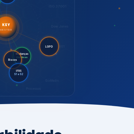
LGPD
Mudanças
Riscos
Climáticas
IFRS
S1 e S2
EcoVadis
Processos
bilidade,