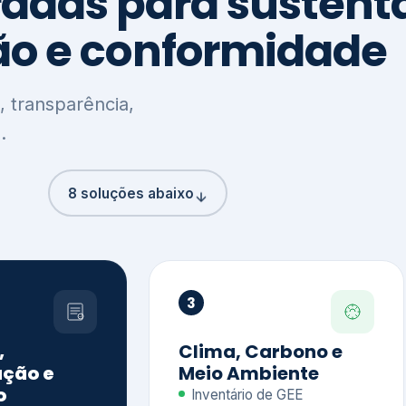
8 soluções abaixo
3
,
Clima, Carbono e
ção e
Meio Ambiente
o
Inventário de GEE
GHG Protocol
Metas climáticas
de – GRI / IIRC
Jornada climática
S S1 e S2
Plano de descarbonização
ficação externa
CDP
 ESG
Riscos e oportunidades
e materiais
climáticas