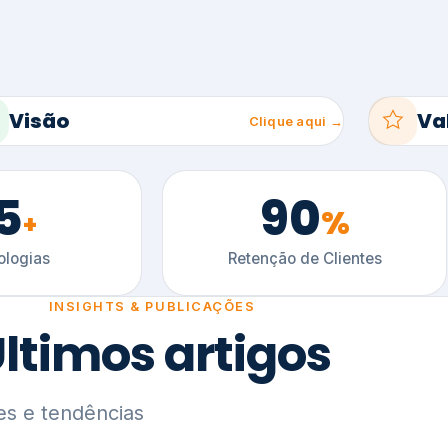
5
90
%
+
logias
Retenção de Clientes
INSIGHTS & PUBLICAÇÕES
ltimos artigos
es e tendências