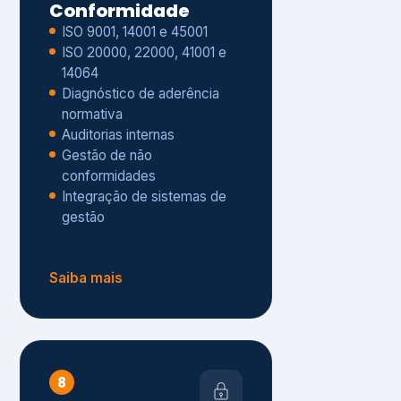
Gestão de não
conformidades
Integração de sistemas de
gestão
Saiba mais
8
Privacidade e
Proteção de Dados
Diagnóstico de adequação à
LGPD
ISO 27001 – Segurança da
Informação