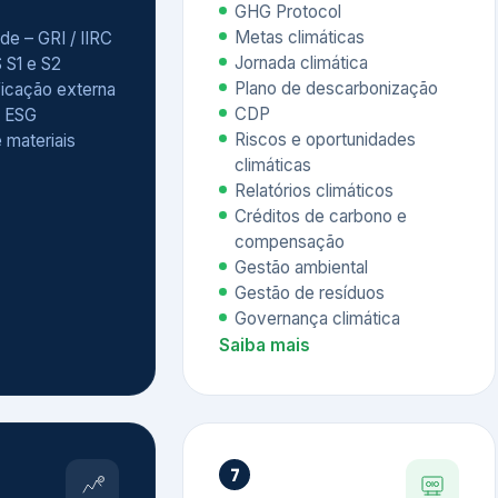
Relatórios climáticos
Créditos de carbono e
compensação
Gestão ambiental
Gestão de resíduos
Governança climática
Saiba mais
7
atings e
Educação
 ESG
Corporativa,
Liderança e
tainability
Soluções Digitais
/ CSA
Governança ESG
sure Project –
Palestras executivas