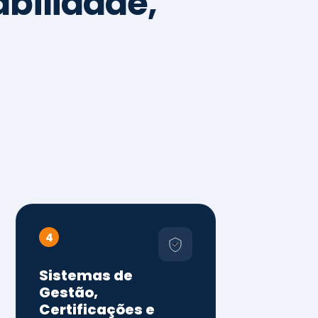
4
Sistemas de
Gestão,
Certificações e
Conformidade
ISO 9001, 14001 e 45001
ISO 20000, 22000, 41001 e
14064
Diagnóstico de aderência
normativa
Auditorias internas