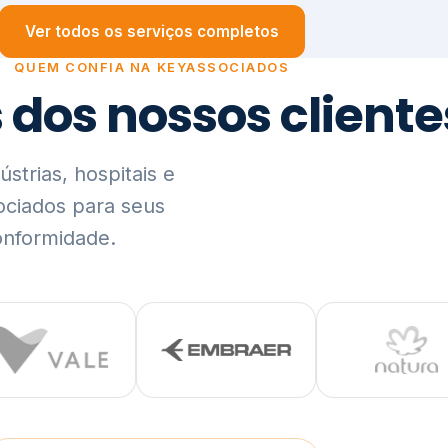
trias, hospitais e
ociados para seus
onformidade.
Ver lista completa de clientes (PDF)
Visão Holística e In
01
O Elo entre Estratégia, Go