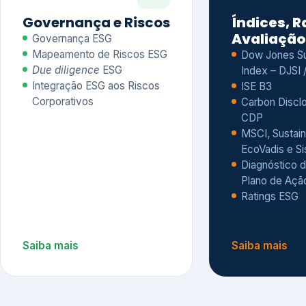
CDP
MSCI, Sustain
EcoVadis e S
Diagnóstico d
Plano de Açã
Ratings ESG
Saiba mais
Saiba mais
Alguns