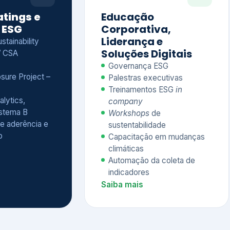
Treinamentos ESG
in
alytics,
company
istema B
Workshops
de
e aderência e
sustentabilidade
o
Capacitação em mudanças
climáticas
Automação da coleta de
indicadores
Saiba mais
Ver todos os serviços completos
QUEM CONFIA NA KEYASSOCIADOS
 dos nossos cliente