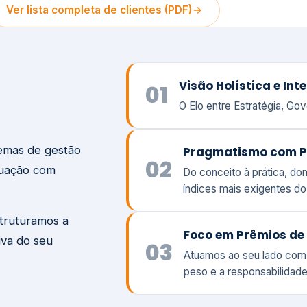
temas de gestão
Pragmatismo com P
02
tuação com
Do conceito à prática, d
índices mais exigentes d
struturamos a
Foco em Prêmios de 
iva do seu
03
Atuamos ao seu lado com
peso e a responsabilidade
Visão
Va
Clique aqui →