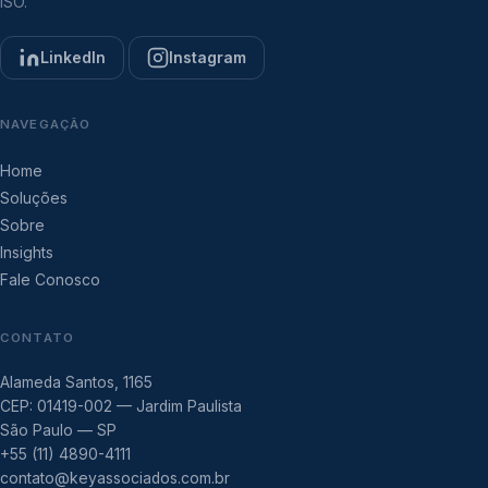
ISO.
LinkedIn
Instagram
NAVEGAÇÃO
Home
Soluções
Sobre
Insights
Fale Conosco
CONTATO
Alameda Santos, 1165
CEP: 01419-002 — Jardim Paulista
São Paulo — SP
+55 (11) 4890-4111
contato@keyassociados.com.br