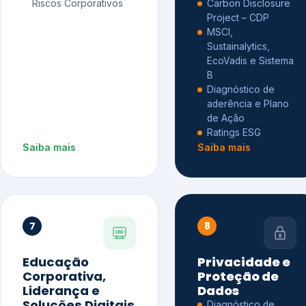
Riscos Corporativos
Carbon Disclosure
Project – CDP
MSCI,
Sustainalytics,
EcoVadis e Sistema
B
Diagnóstico de
aderência e Plano
de Ação
Ratings ESG
Saiba mais
Saiba mais
7
8
Educação
Privacidade e
Corporativa,
Proteção de
Liderança e
Dados
Soluções Digitais
Diagnóstico de