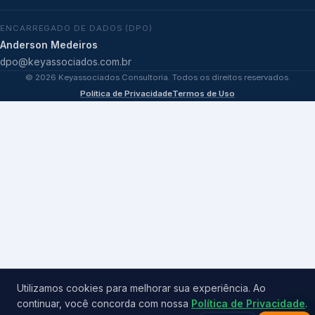
ENCARREGADO DE DADOS (DPO)
Anderson Medeiros
dpo@keyassociados.com.br
©
2026
Keyassociados Consultoria. Todos os direitos reservados.
Política de Privacidade
Termos de Uso
Utilizamos cookies para melhorar sua experiência. Ao
continuar, você concorda com nossa
Política de Privacidade
.