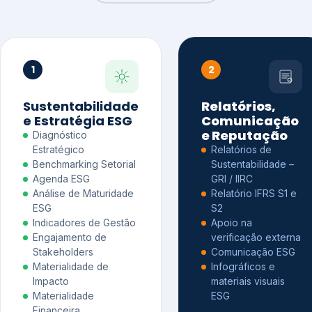
1
2
Sustentabilidade
Relatórios,
e Estratégia ESG
Comunicação
e Reputação
Diagnóstico
Estratégico
Relatórios de
Benchmarking Setorial
Sustentabilidade –
Agenda ESG
GRI / IIRC
Análise de Maturidade
Relatório IFRS S1 e
ESG
S2
Indicadores de Gestão
Apoio na
Engajamento de
verificação externa
Stakeholders
Comunicação ESG
Materialidade de
Infográficos e
Impacto
materiais visuais
Materialidade
ESG
Financeira