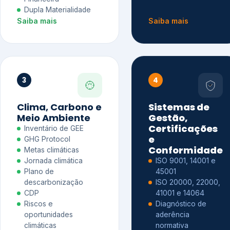
Dupla Materialidade
Saiba mais
Saiba mais
3
4
Clima, Carbono e
Sistemas de
Meio Ambiente
Gestão,
Certificações
Inventário de GEE
e
GHG Protocol
Conformidade
Metas climáticas
Jornada climática
ISO 9001, 14001 e
Plano de
45001
descarbonização
ISO 20000, 22000,
CDP
41001 e 14064
Riscos e
Diagnóstico de
oportunidades
aderência
climáticas
normativa