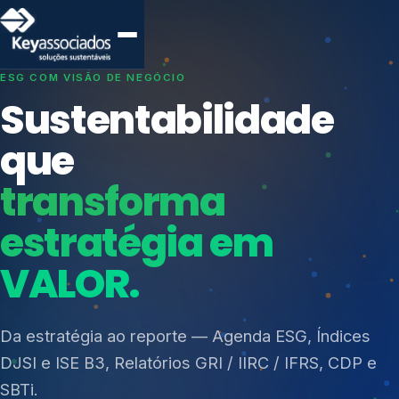
SISTEMAS DE GESTÃO OTIMIZADOS E INTEGRADOS
Conformidade que
protege seu
negócio.
Índices de Mercado
Mudanças Climáticas
Consultoria, auditoria e treinamentos em ISO 27001,
Reputação e Cadeia
ISO 27701, ISO 42001, ISO 37001, ISO 9001, ISO
Reporte Regulatório
14001, ISO 45001, ONA e PNQ — Gestão de
resíduos sólidos (PGRS/PMGRS).