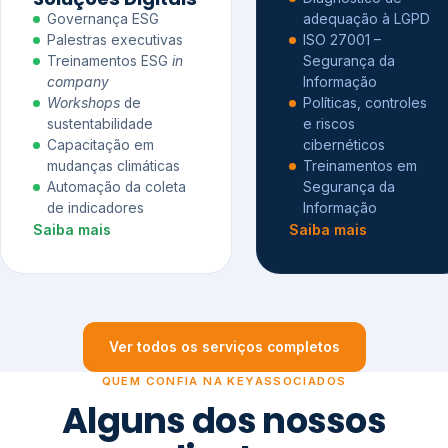
Governança ESG
adequação à LGPD
Palestras executivas
ISO 27001 –
Treinamentos ESG
in
Segurança da
company
Informação
Workshops
de
Políticas, controles
sustentabilidade
e riscos
Capacitação em
cibernéticos
mudanças climáticas
Treinamentos em
Automação da coleta
Segurança da
de indicadores
Informação
Saiba mais
Saiba mais
Ver todos os serviços completos
QUEM CONFIA NA KEYASSOCIADOS
Alguns dos nossos