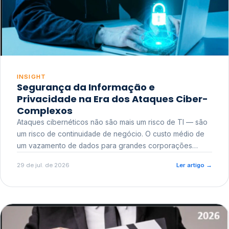
INSIGHT
Segurança da Informação e
Privacidade na Era dos Ataques Ciber-
Complexos
Ataques cibernéticos não são mais um risco de TI — são
um risco de continuidade de negócio. O custo médio de
um vazamento de dados para grandes corporações
ultrapassa a casa dos milhões, sem contar o dano
29 de jul. de 2026
Ler artigo
→
reputacional e o risco regulatório junto a órgãos como a
ANPD.