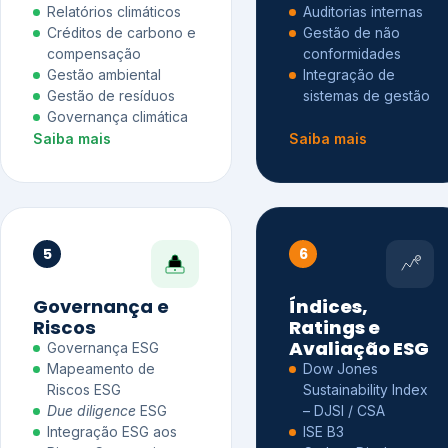
Relatórios climáticos
Auditorias internas
Créditos de carbono e
Gestão de não
compensação
conformidades
Gestão ambiental
Integração de
Gestão de resíduos
sistemas de gestão
Governança climática
Saiba mais
Saiba mais
5
6
Governança e
Índices,
Riscos
Ratings e
Avaliação ESG
Governança ESG
Mapeamento de
Dow Jones
Riscos ESG
Sustainability Index
Due diligence
ESG
– DJSI / CSA
Integração ESG aos
ISE B3