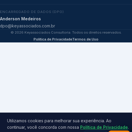
ENCARREGADO DE DADOS (DPO)
Anderson Medeiros
dpo@keyassociados.com.br
©
2026
Keyassociados Consultoria. Todos os direitos reservados.
Política de Privacidade
Termos de Uso
Utilizamos cookies para melhorar sua experiência. Ao
continuar, você concorda com nossa
Política de Privacidade
.