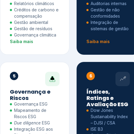
Relatórios climáticos
Auditorias internas
Créditos de carbono e
Gestão de não
compensação
conformidades
Gestão ambiental
Integração de
Gestão de resíduos
sistemas de gestão
Governança climática
Saiba mais
Saiba mais
5
6
Governança e
Índices,
Riscos
Ratings e
Avaliação ESG
Governança ESG
Mapeamento de
Dow Jones
Riscos ESG
Sustainability Index
Due diligence
ESG
– DJSI / CSA
Integração ESG aos
ISE B3