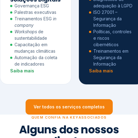
Governança ESG
adequação à LGPD
Palestras executivas
ISO 27001 –
Treinamentos ESG
in
Segurança da
company
Informação
Workshops
de
Políticas, controles
sustentabilidade
e riscos
Capacitação em
cibernéticos
mudanças climáticas
Treinamentos em
Automação da coleta
Segurança da
de indicadores
Informação
Saiba mais
Saiba mais
Ver todos os serviços completos
QUEM CONFIA NA KEYASSOCIADOS
Alguns dos nossos