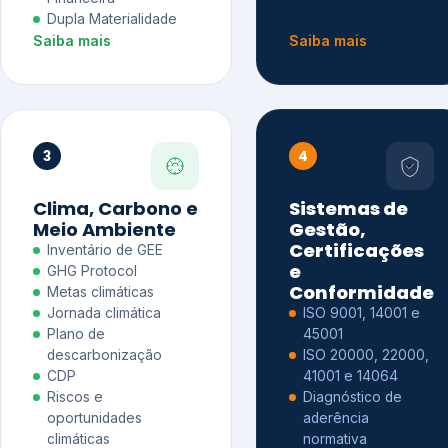
Dupla Materialidade
Saiba mais
Saiba mais
3
4
Clima, Carbono e
Sistemas de
Meio Ambiente
Gestão,
Certificações
Inventário de GEE
e
GHG Protocol
Conformidade
Metas climáticas
Jornada climática
ISO 9001, 14001 e
Plano de
45001
descarbonização
ISO 20000, 22000,
CDP
41001 e 14064
Riscos e
Diagnóstico de
oportunidades
aderência
climáticas
normativa