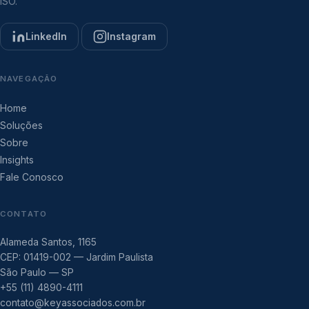
ISO.
LinkedIn
Instagram
NAVEGAÇÃO
Home
Soluções
Sobre
Insights
Fale Conosco
CONTATO
Alameda Santos, 1165
CEP: 01419-002 — Jardim Paulista
São Paulo — SP
+55 (11) 4890-4111
contato@keyassociados.com.br