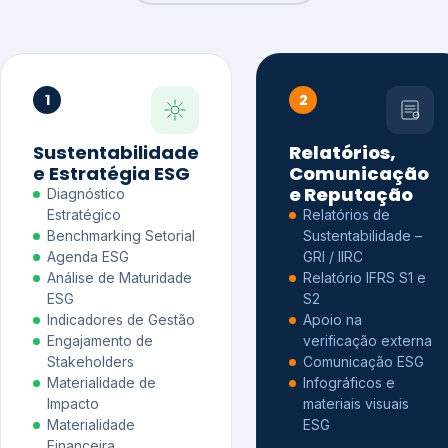
1
2
Sustentabilidade
Relatórios,
e Estratégia ESG
Comunicação
e Reputação
Diagnóstico
Estratégico
Relatórios de
Benchmarking Setorial
Sustentabilidade –
Agenda ESG
GRI / IIRC
Análise de Maturidade
Relatório IFRS S1 e
ESG
S2
Indicadores de Gestão
Apoio na
Engajamento de
verificação externa
Stakeholders
Comunicação ESG
Materialidade de
Infográficos e
Impacto
materiais visuais
Materialidade
ESG
Financeira