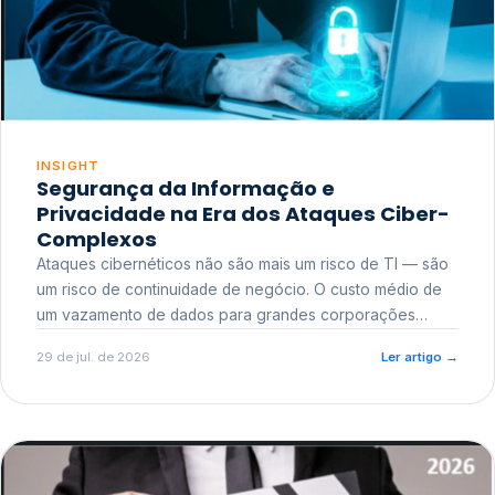
INSIGHT
Segurança da Informação e
Privacidade na Era dos Ataques Ciber-
Complexos
Ataques cibernéticos não são mais um risco de TI — são
um risco de continuidade de negócio. O custo médio de
um vazamento de dados para grandes corporações
ultrapassa a casa dos milhões, sem contar o dano
29 de jul. de 2026
Ler artigo
→
reputacional e o risco regulatório junto a órgãos como a
ANPD.