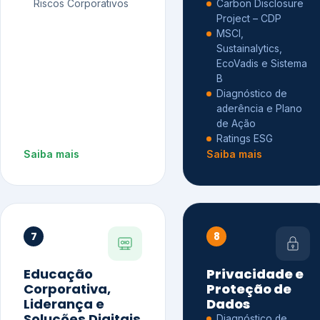
Riscos Corporativos
Carbon Disclosure
Project – CDP
MSCI,
Sustainalytics,
EcoVadis e Sistema
B
Diagnóstico de
aderência e Plano
de Ação
Ratings ESG
Saiba mais
Saiba mais
7
8
Educação
Privacidade e
Corporativa,
Proteção de
Liderança e
Dados
Soluções Digitais
Diagnóstico de