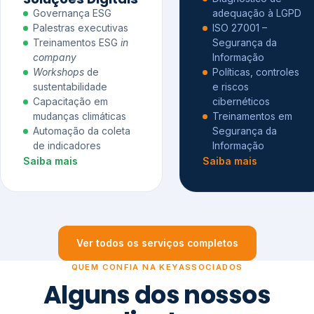
Governança ESG
adequação à LGPD
Palestras executivas
ISO 27001 –
Treinamentos ESG
in
Segurança da
company
Informação
Workshops
de
Políticas, controles
sustentabilidade
e riscos
Capacitação em
cibernéticos
mudanças climáticas
Treinamentos em
Automação da coleta
Segurança da
de indicadores
Informação
Saiba mais
Saiba mais
Ver todos os serviços completos
QUEM CONFIA NA KEYASSOCIADOS
Alguns dos nossos