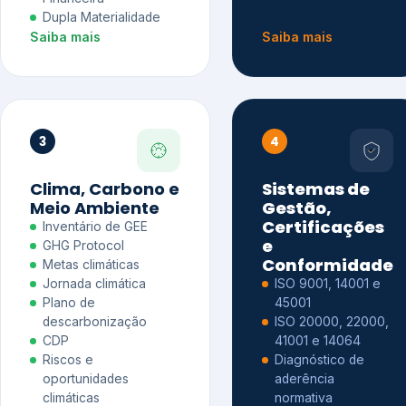
Dupla Materialidade
Saiba mais
Saiba mais
3
4
Clima, Carbono e
Sistemas de
Meio Ambiente
Gestão,
Certificações
Inventário de GEE
e
GHG Protocol
Conformidade
Metas climáticas
Jornada climática
ISO 9001, 14001 e
Plano de
45001
descarbonização
ISO 20000, 22000,
CDP
41001 e 14064
Riscos e
Diagnóstico de
oportunidades
aderência
climáticas
normativa