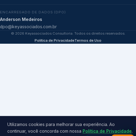
ENCARREGADO DE DADOS (DPO)
Anderson Medeiros
dpo@keyassociados.com.br
©
2026
Keyassociados Consultoria. Todos os direitos reservados.
Política de Privacidade
Termos de Uso
Utilizamos cookies para melhorar sua experiência. Ao
continuar, você concorda com nossa
Política de Privacidade
.