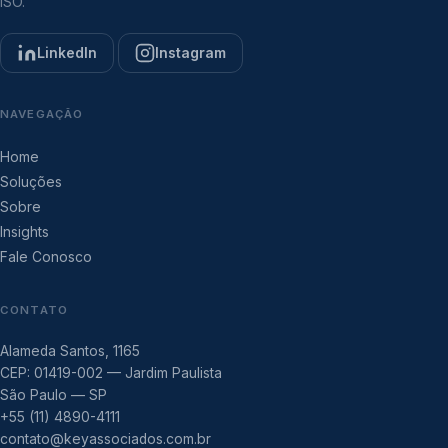
ISO.
LinkedIn
Instagram
NAVEGAÇÃO
Home
Soluções
Sobre
Insights
Fale Conosco
CONTATO
Alameda Santos, 1165
CEP: 01419-002 — Jardim Paulista
São Paulo — SP
+55 (11) 4890-4111
contato@keyassociados.com.br