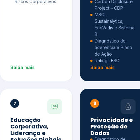
Riscos Corporativos
Carbon Disclosure
Project – CDP
MSCI,
Sustainalytics,
EcoVadis e Sistema
B
Diagnóstico de
aderência e Plano
de Ação
Ratings ESG
Saiba mais
Saiba mais
7
8
Educação
Privacidade e
Corporativa,
Proteção de
Liderança e
Dados
Soluções Digitais
Diagnóstico de