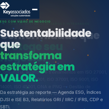
SISTEMAS DE GESTÃO OTIMIZADOS E INTEGRADOS
Conformidade que
protege seu
negócio.
Índices de Mercado
Mudanças Climáticas
Consultoria, auditoria e treinamentos em ISO 27001,
Reputação e Cadeia
ISO 27701, ISO 42001, ISO 37001, ISO 9001, ISO
Reporte Regulatório
14001, ISO 45001, ONA e PNQ — Gestão de
resíduos sólidos (PGRS/PMGRS).