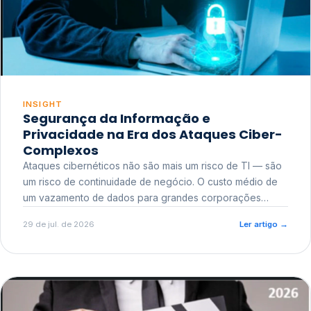
INSIGHT
Segurança da Informação e
Privacidade na Era dos Ataques Ciber-
Complexos
Ataques cibernéticos não são mais um risco de TI — são
um risco de continuidade de negócio. O custo médio de
um vazamento de dados para grandes corporações
ultrapassa a casa dos milhões, sem contar o dano
29 de jul. de 2026
Ler artigo
→
reputacional e o risco regulatório junto a órgãos como a
ANPD.