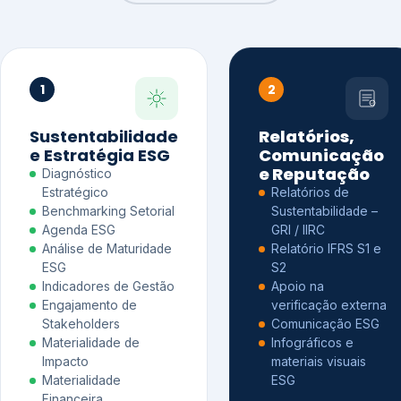
1
2
Sustentabilidade
Relatórios,
e Estratégia ESG
Comunicação
e Reputação
Diagnóstico
Estratégico
Relatórios de
Benchmarking Setorial
Sustentabilidade –
Agenda ESG
GRI / IIRC
Análise de Maturidade
Relatório IFRS S1 e
ESG
S2
Indicadores de Gestão
Apoio na
Engajamento de
verificação externa
Stakeholders
Comunicação ESG
Materialidade de
Infográficos e
Impacto
materiais visuais
Materialidade
ESG
Financeira