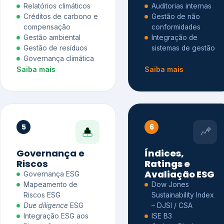
Relatórios climáticos
Auditorias internas
Créditos de carbono e
Gestão de não
compensação
conformidades
Gestão ambiental
Integração de
Gestão de resíduos
sistemas de gestão
Governança climática
Saiba mais
Saiba mais
5
6
Governança e
Índices,
Riscos
Ratings e
Avaliação ESG
Governança ESG
Mapeamento de
Dow Jones
Riscos ESG
Sustainability Index
Due diligence
ESG
– DJSI / CSA
Integração ESG aos
ISE B3