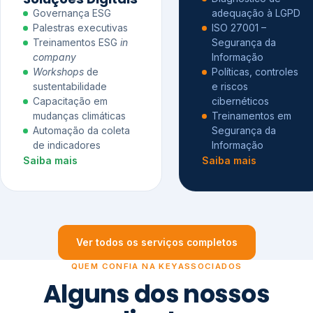
Governança ESG
adequação à LGPD
Palestras executivas
ISO 27001 –
Treinamentos ESG
in
Segurança da
company
Informação
Workshops
de
Políticas, controles
sustentabilidade
e riscos
Capacitação em
cibernéticos
mudanças climáticas
Treinamentos em
Automação da coleta
Segurança da
de indicadores
Informação
Saiba mais
Saiba mais
Ver todos os serviços completos
QUEM CONFIA NA KEYASSOCIADOS
Alguns dos nossos