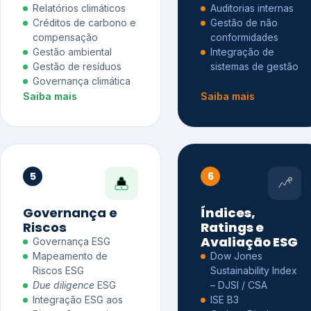
Relatórios climáticos
Auditorias internas
Créditos de carbono e
Gestão de não
compensação
conformidades
Gestão ambiental
Integração de
Gestão de resíduos
sistemas de gestão
Governança climática
Saiba mais
Saiba mais
5
6
Governança e
Índices,
Riscos
Ratings e
Avaliação ESG
Governança ESG
Mapeamento de
Dow Jones
Riscos ESG
Sustainability Index
Due diligence
ESG
– DJSI / CSA
Integração ESG aos
ISE B3