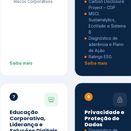
Riscos Corporativos
Carbon Disclosure
Project – CDP
MSCI,
Sustainalytics,
EcoVadis e Sistema
B
Diagnóstico de
aderência e Plano
de Ação
Ratings ESG
Saiba mais
Saiba mais
7
8
Educação
Privacidade e
Corporativa,
Proteção de
Liderança e
Dados
Soluções Digitais
Diagnóstico de