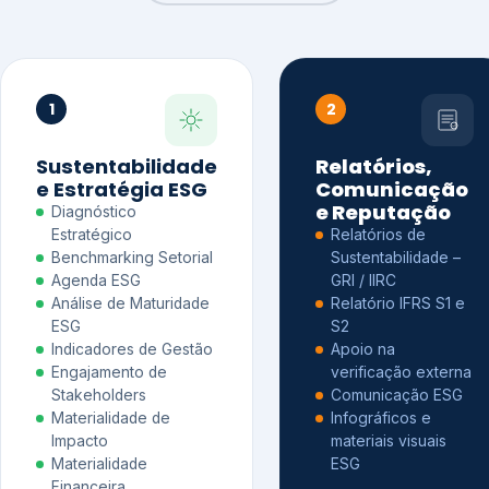
1
2
Sustentabilidade
Relatórios,
e Estratégia ESG
Comunicação
e Reputação
Diagnóstico
Estratégico
Relatórios de
Benchmarking Setorial
Sustentabilidade –
Agenda ESG
GRI / IIRC
Análise de Maturidade
Relatório IFRS S1 e
ESG
S2
Indicadores de Gestão
Apoio na
Engajamento de
verificação externa
Stakeholders
Comunicação ESG
Materialidade de
Infográficos e
Impacto
materiais visuais
Materialidade
ESG
Financeira