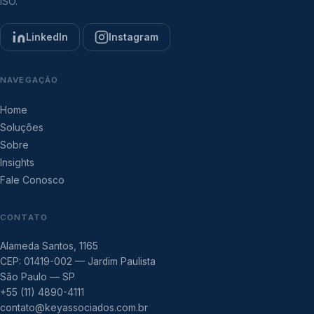
ISO.
LinkedIn
Instagram
NAVEGAÇÃO
Home
Soluções
Sobre
Insights
Fale Conosco
CONTATO
Alameda Santos, 1165
CEP: 01419-002 — Jardim Paulista
São Paulo — SP
+55 (11) 4890-4111
contato@keyassociados.com.br