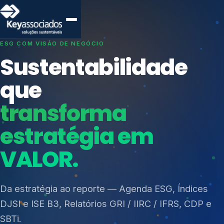
SISTEMAS DE GESTÃO OTIMIZADOS E INTEGRADOS
Conformidade que
protege seu
negócio.
Índices de Mercado
Mudanças Climáticas
Consultoria, auditoria e treinamentos em ISO 27001,
Reputação e Cadeia
ISO 27701, ISO 42001, ISO 37001, ISO 9001, ISO
Reporte Regulatório
14001, ISO 45001, ONA e PNQ — Gestão de
resíduos sólidos (PGRS/PMGRS).