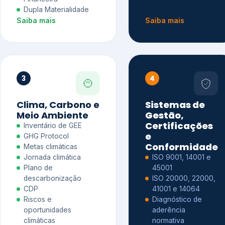
Dupla Materialidade
Saiba mais
Saiba mais
3
4
Clima, Carbono e
Sistemas de
Meio Ambiente
Gestão,
Certificações
Inventário de GEE
e
GHG Protocol
Conformidade
Metas climáticas
Jornada climática
ISO 9001, 14001 e
Plano de
45001
descarbonização
ISO 20000, 22000,
CDP
41001 e 14064
Riscos e
Diagnóstico de
oportunidades
aderência
climáticas
normativa