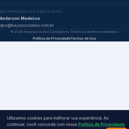
ENCARREGADO DE DADOS (DPO)
Anderson Medeiros
dpo@keyassociados.com.br
©
2026
Keyassociados Consultoria. Todos os direitos reservados.
Política de Privacidade
Termos de Uso
Utilizamos cookies para melhorar sua experiência. Ao
continuar, você concorda com nossa
Política de Privacidade
.