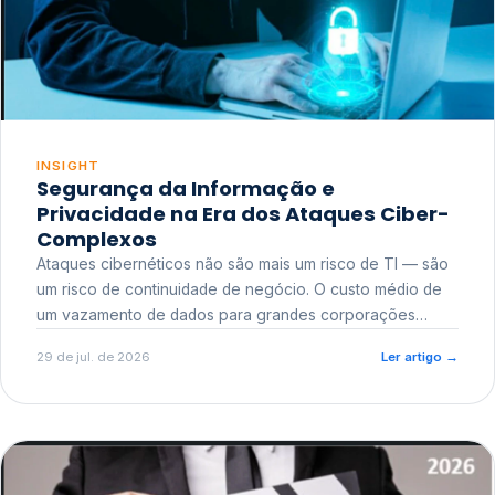
INSIGHT
Segurança da Informação e
Privacidade na Era dos Ataques Ciber-
Complexos
Ataques cibernéticos não são mais um risco de TI — são
um risco de continuidade de negócio. O custo médio de
um vazamento de dados para grandes corporações
ultrapassa a casa dos milhões, sem contar o dano
29 de jul. de 2026
Ler artigo
→
reputacional e o risco regulatório junto a órgãos como a
ANPD.