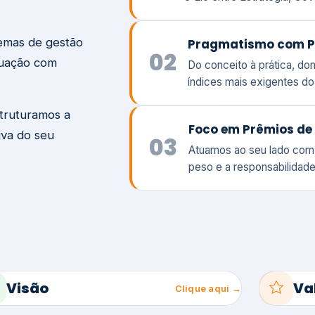
temas de gestão
Pragmatismo com P
02
tuação com
Do conceito à prática, d
índices mais exigentes d
struturamos a
Foco em Prêmios de 
iva do seu
03
Atuamos ao seu lado com
peso e a responsabilidade
Visão
Va
Clique aqui →