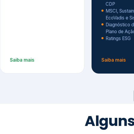
CDP
MSCI, Sustain
EcoVadis e S
Diagnóstico d
Plano de Açã
Ratings ESG
Saiba mais
Saiba mais
Alguns