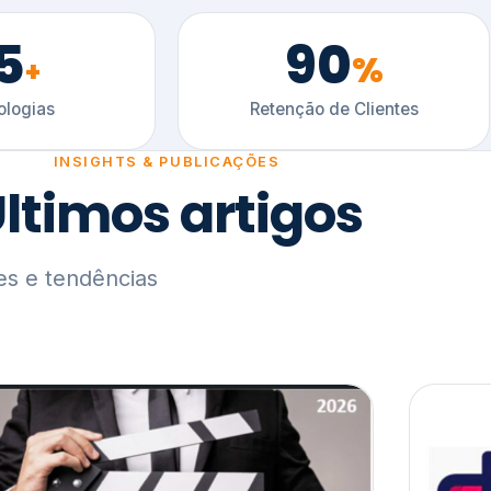
5
90
%
+
logias
Retenção de Clientes
INSIGHTS & PUBLICAÇÕES
ltimos artigos
es e tendências