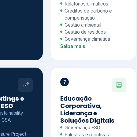
Relatórios climáticos
Créditos de carbono e
compensação
Gestão ambiental
Gestão de resíduos
Governança climática
Saiba mais
7
atings e
Educação
 ESG
Corporativa,
Liderança e
tainability
Soluções Digitais
/ CSA
Governança ESG
sure Project –
Palestras executivas