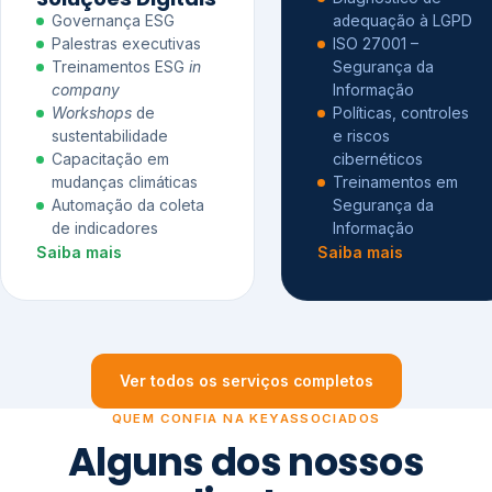
Governança ESG
adequação à LGPD
Palestras executivas
ISO 27001 –
Treinamentos ESG
in
Segurança da
company
Informação
Workshops
de
Políticas, controles
sustentabilidade
e riscos
Capacitação em
cibernéticos
mudanças climáticas
Treinamentos em
Automação da coleta
Segurança da
de indicadores
Informação
Saiba mais
Saiba mais
Ver todos os serviços completos
QUEM CONFIA NA KEYASSOCIADOS
Alguns dos nossos