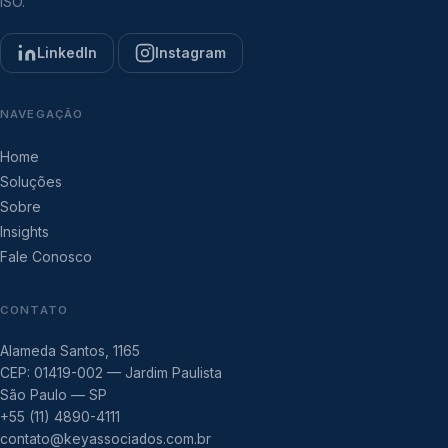
ISO.
LinkedIn
Instagram
NAVEGAÇÃO
Home
Soluções
Sobre
Insights
Fale Conosco
CONTATO
Alameda Santos, 1165
CEP: 01419-002 — Jardim Paulista
São Paulo — SP
+55 (11) 4890-4111
contato@keyassociados.com.br