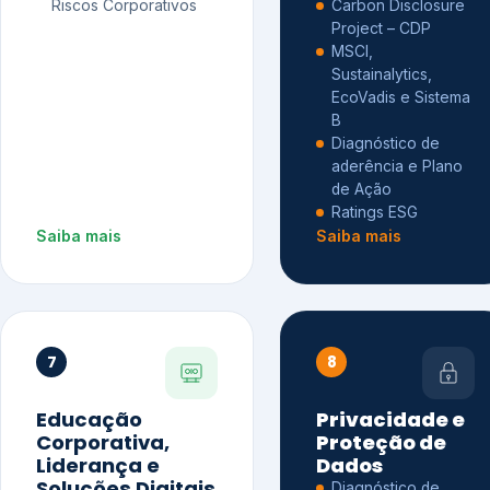
Riscos Corporativos
Carbon Disclosure
Project – CDP
MSCI,
Sustainalytics,
EcoVadis e Sistema
B
Diagnóstico de
aderência e Plano
de Ação
Ratings ESG
Saiba mais
Saiba mais
7
8
Educação
Privacidade e
Corporativa,
Proteção de
Liderança e
Dados
Soluções Digitais
Diagnóstico de