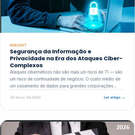
INSIGHT
Segurança da Informação e
Privacidade na Era dos Ataques Ciber-
Complexos
Ataques cibernéticos não são mais um risco de TI — são
um risco de continuidade de negócio. O custo médio de
um vazamento de dados para grandes corporações
ultrapassa a casa dos milhões, sem contar o dano
29 de jul. de 2026
Ler artigo
→
reputacional e o risco regulatório junto a órgãos como a
ANPD.