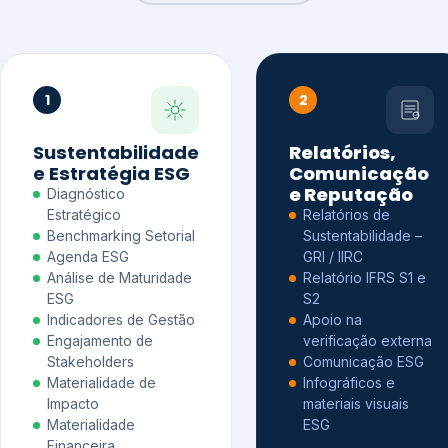
1
2
Sustentabilidade
Relatórios,
e Estratégia ESG
Comunicação
e Reputação
Diagnóstico
Estratégico
Relatórios de
Benchmarking Setorial
Sustentabilidade –
Agenda ESG
GRI / IIRC
Análise de Maturidade
Relatório IFRS S1 e
ESG
S2
Indicadores de Gestão
Apoio na
Engajamento de
verificação externa
Stakeholders
Comunicação ESG
Materialidade de
Infográficos e
Impacto
materiais visuais
Materialidade
ESG
Financeira