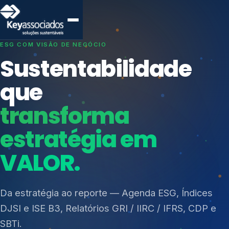
SISTEMAS DE GESTÃO OTIMIZADOS E INTEGRADOS
Conformidade que
protege seu
negócio.
Índices de Mercado
Mudanças Climáticas
Consultoria, auditoria e treinamentos em ISO 27001,
Reputação e Cadeia
ISO 27701, ISO 42001, ISO 37001, ISO 9001, ISO
Reporte Regulatório
14001, ISO 45001, ONA e PNQ — Gestão de
resíduos sólidos (PGRS/PMGRS).