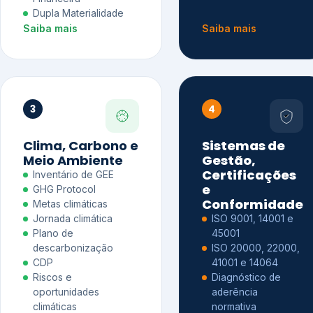
Dupla Materialidade
Saiba mais
Saiba mais
3
4
Clima, Carbono e
Sistemas de
Meio Ambiente
Gestão,
Certificações
Inventário de GEE
e
GHG Protocol
Conformidade
Metas climáticas
Jornada climática
ISO 9001, 14001 e
Plano de
45001
descarbonização
ISO 20000, 22000,
CDP
41001 e 14064
Riscos e
Diagnóstico de
oportunidades
aderência
climáticas
normativa