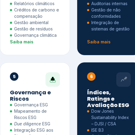
Relatórios climáticos
Auditorias internas
Créditos de carbono e
Gestão de não
compensação
conformidades
Gestão ambiental
Integração de
Gestão de resíduos
sistemas de gestão
Governança climática
Saiba mais
Saiba mais
5
6
Governança e
Índices,
Riscos
Ratings e
Avaliação ESG
Governança ESG
Mapeamento de
Dow Jones
Riscos ESG
Sustainability Index
Due diligence
ESG
– DJSI / CSA
Integração ESG aos
ISE B3