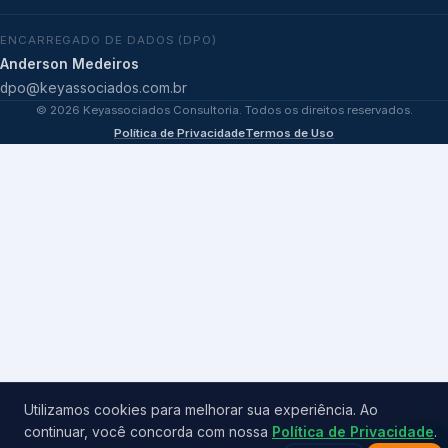
ENCARREGADO DE DADOS (DPO)
Anderson Medeiros
dpo@keyassociados.com.br
©
2026
Keyassociados Consultoria. Todos os direitos reservados.
Política de Privacidade
Termos de Uso
Utilizamos cookies para melhorar sua experiência. Ao
continuar, você concorda com nossa
Política de Privacidade
.