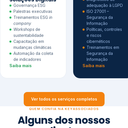
Governança ESG
adequação à LGPD
Palestras executivas
ISO 27001 –
Treinamentos ESG
in
Segurança da
company
Informação
Workshops
de
Políticas, controles
sustentabilidade
e riscos
Capacitação em
cibernéticos
mudanças climáticas
Treinamentos em
Automação da coleta
Segurança da
de indicadores
Informação
Saiba mais
Saiba mais
Ver todos os serviços completos
QUEM CONFIA NA KEYASSOCIADOS
Alguns dos nossos