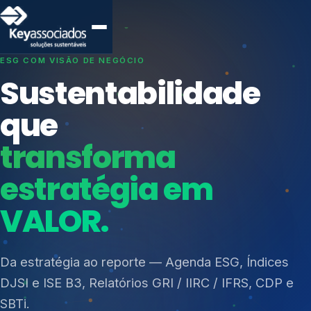
SISTEMAS DE GESTÃO OTIMIZADOS E INTEGRADOS
Conformidade que
protege seu
negócio.
Índices de Mercado
Mudanças Climáticas
Consultoria, auditoria e treinamentos em ISO 27001,
Reputação e Cadeia
ISO 27701, ISO 42001, ISO 37001, ISO 9001, ISO
Reporte Regulatório
14001, ISO 45001, ONA e PNQ — Gestão de
resíduos sólidos (PGRS/PMGRS).