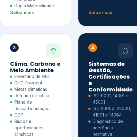
Dupla Materialidade
Saiba mais
Saiba mais
3
4
Clima, Carbono e
Sistemas de
Meio Ambiente
Gestão,
Certificações
Inventário de GEE
e
GHG Protocol
Conformidade
Metas climáticas
Jornada climática
ISO 9001, 14001 e
Plano de
45001
descarbonização
ISO 20000, 22000,
CDP
41001 e 14064
Riscos e
Diagnóstico de
oportunidades
aderência
climáticas
normativa