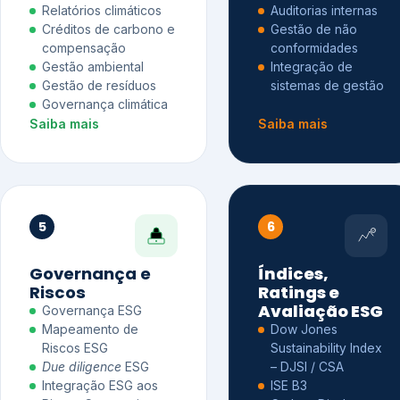
Relatórios climáticos
Auditorias internas
Créditos de carbono e
Gestão de não
compensação
conformidades
Gestão ambiental
Integração de
Gestão de resíduos
sistemas de gestão
Governança climática
Saiba mais
Saiba mais
5
6
Governança e
Índices,
Riscos
Ratings e
Avaliação ESG
Governança ESG
Mapeamento de
Dow Jones
Riscos ESG
Sustainability Index
Due diligence
ESG
– DJSI / CSA
Integração ESG aos
ISE B3