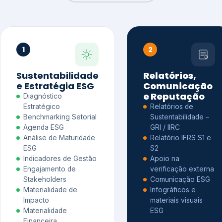
1
2
Sustentabilidade
Relatórios,
e Estratégia ESG
Comunicação
e Reputação
Diagnóstico
Estratégico
Relatórios de
Benchmarking Setorial
Sustentabilidade –
Agenda ESG
GRI / IIRC
Análise de Maturidade
Relatório IFRS S1 e
ESG
S2
Indicadores de Gestão
Apoio na
Engajamento de
verificação externa
Stakeholders
Comunicação ESG
Materialidade de
Infográficos e
Impacto
materiais visuais
Materialidade
ESG
Financeira