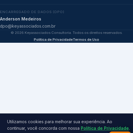
ENCARREGADO DE DADOS (DPO)
Anderson Medeiros
dpo@keyassociados.com.br
©
2026
Keyassociados Consultoria. Todos os direitos reservados.
Política de Privacidade
Termos de Uso
Utilizamos cookies para melhorar sua experiência. Ao
continuar, você concorda com nossa
Política de Privacidade
.