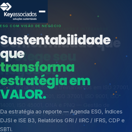
SISTEMAS DE GESTÃO OTIMIZADOS E INTEGRADOS
Conformidade que
protege seu
negócio.
Índices de Mercado
Mudanças Climáticas
Consultoria, auditoria e treinamentos em ISO 27001,
Reputação e Cadeia
ISO 27701, ISO 42001, ISO 37001, ISO 9001, ISO
Reporte Regulatório
14001, ISO 45001, ONA e PNQ — Gestão de
resíduos sólidos (PGRS/PMGRS).