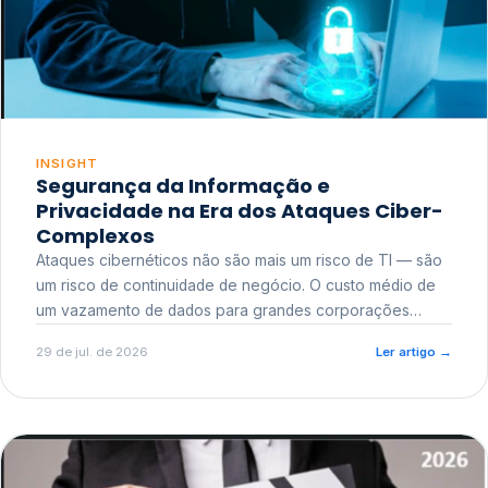
INSIGHT
Segurança da Informação e
Privacidade na Era dos Ataques Ciber-
Complexos
Ataques cibernéticos não são mais um risco de TI — são
um risco de continuidade de negócio. O custo médio de
um vazamento de dados para grandes corporações
ultrapassa a casa dos milhões, sem contar o dano
29 de jul. de 2026
Ler artigo
→
reputacional e o risco regulatório junto a órgãos como a
ANPD.