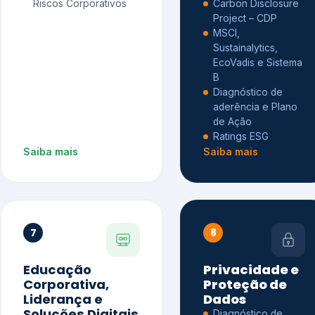
Riscos Corporativos
Carbon Disclosure
Project – CDP
MSCI,
Sustainalytics,
EcoVadis e Sistema
B
Diagnóstico de
aderência e Plano
de Ação
Ratings ESG
Saiba mais
Saiba mais
7
8
Educação
Privacidade e
Corporativa,
Proteção de
Liderança e
Dados
Soluções Digitais
Diagnóstico de