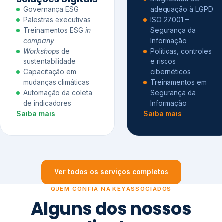
Governança ESG
adequação à LGPD
Palestras executivas
ISO 27001 –
Treinamentos ESG
in
Segurança da
company
Informação
Workshops
de
Políticas, controles
sustentabilidade
e riscos
Capacitação em
cibernéticos
mudanças climáticas
Treinamentos em
Automação da coleta
Segurança da
de indicadores
Informação
Saiba mais
Saiba mais
Ver todos os serviços completos
QUEM CONFIA NA KEYASSOCIADOS
Alguns dos nossos