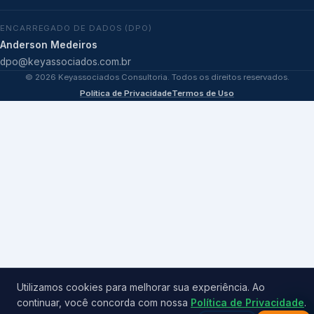
ENCARREGADO DE DADOS (DPO)
Anderson Medeiros
dpo@keyassociados.com.br
©
2026
Keyassociados Consultoria. Todos os direitos reservados.
Política de Privacidade
Termos de Uso
Utilizamos cookies para melhorar sua experiência. Ao
continuar, você concorda com nossa
Política de Privacidade
.