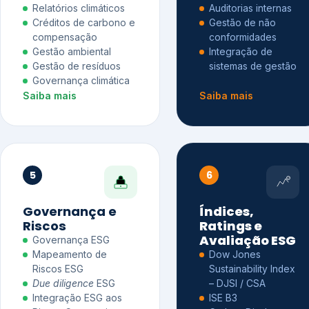
Relatórios climáticos
Auditorias internas
Créditos de carbono e
Gestão de não
compensação
conformidades
Gestão ambiental
Integração de
Gestão de resíduos
sistemas de gestão
Governança climática
Saiba mais
Saiba mais
5
6
Governança e
Índices,
Riscos
Ratings e
Avaliação ESG
Governança ESG
Mapeamento de
Dow Jones
Riscos ESG
Sustainability Index
Due diligence
ESG
– DJSI / CSA
Integração ESG aos
ISE B3