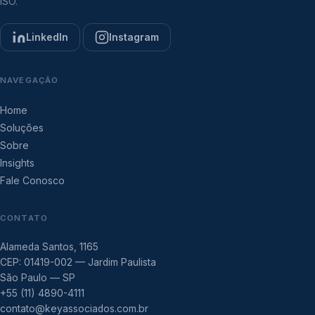
ISO.
LinkedIn
Instagram
NAVEGAÇÃO
Home
Soluções
Sobre
Insights
Fale Conosco
CONTATO
Alameda Santos, 1165
CEP: 01419-002 — Jardim Paulista
São Paulo — SP
+55 (11) 4890-4111
contato@keyassociados.com.br