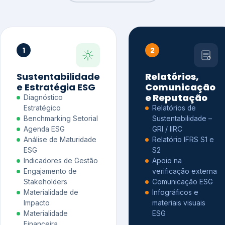
1
2
Sustentabilidade
Relatórios,
e Estratégia ESG
Comunicação
e Reputação
Diagnóstico
Estratégico
Relatórios de
Benchmarking Setorial
Sustentabilidade –
Agenda ESG
GRI / IIRC
Análise de Maturidade
Relatório IFRS S1 e
ESG
S2
Indicadores de Gestão
Apoio na
Engajamento de
verificação externa
Stakeholders
Comunicação ESG
Materialidade de
Infográficos e
Impacto
materiais visuais
Materialidade
ESG
Financeira