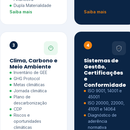
Dupla Materialidade
Saiba mais
Saiba mais
3
4
Clima, Carbono e
Sistemas de
Meio Ambiente
Gestão,
Certificações
Inventário de GEE
e
GHG Protocol
Conformidade
Metas climáticas
Jornada climática
ISO 9001, 14001 e
Plano de
45001
descarbonização
ISO 20000, 22000,
CDP
41001 e 14064
Riscos e
Diagnóstico de
oportunidades
aderência
climáticas
normativa