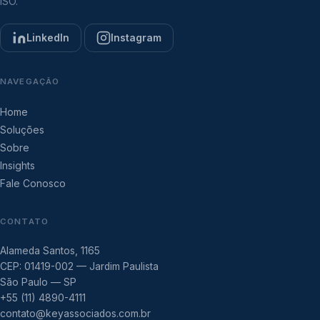
ISO.
LinkedIn
Instagram
NAVEGAÇÃO
Home
Soluções
Sobre
Insights
Fale Conosco
CONTATO
Alameda Santos, 1165
CEP: 01419-002 — Jardim Paulista
São Paulo — SP
+55 (11) 4890-4111
contato@keyassociados.com.br