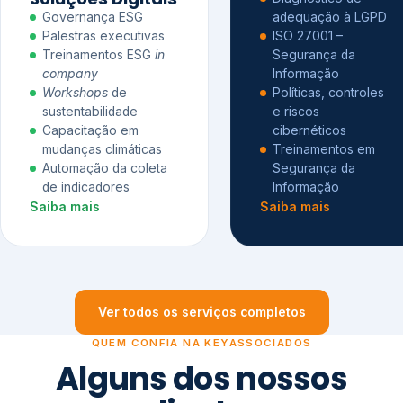
Governança ESG
adequação à LGPD
Palestras executivas
ISO 27001 –
Treinamentos ESG
in
Segurança da
company
Informação
Workshops
de
Políticas, controles
sustentabilidade
e riscos
Capacitação em
cibernéticos
mudanças climáticas
Treinamentos em
Automação da coleta
Segurança da
de indicadores
Informação
Saiba mais
Saiba mais
Ver todos os serviços completos
QUEM CONFIA NA KEYASSOCIADOS
Alguns dos nossos