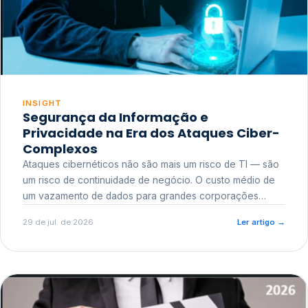
INSIGHT
Segurança da Informação e
Privacidade na Era dos Ataques Ciber-
Complexos
Ataques cibernéticos não são mais um risco de TI — são
um risco de continuidade de negócio. O custo médio de
um vazamento de dados para grandes corporações
ultrapassa a casa dos milhões, sem contar o dano
29 de jul. de 2026
Ler artigo
→
reputacional e o risco regulatório junto a órgãos como a
ANPD.