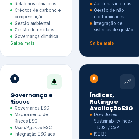
Relatórios climáticos
Auditorias internas
Créditos de carbono e
Gestão de não
compensação
conformidades
Gestão ambiental
Integração de
Gestão de resíduos
sistemas de gestão
Governança climática
Saiba mais
Saiba mais
5
6
Governança e
Índices,
Riscos
Ratings e
Avaliação ESG
Governança ESG
Mapeamento de
Dow Jones
Riscos ESG
Sustainability Index
Due diligence
ESG
– DJSI / CSA
Integração ESG aos
ISE B3