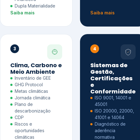
Dupla Materialidade
Saiba mais
Saiba mais
3
4
Clima, Carbono e
Sistemas de
Meio Ambiente
Gestão,
Certificações
Inventário de GEE
e
GHG Protocol
Conformidade
Metas climáticas
Jornada climática
ISO 9001, 14001 e
Plano de
45001
descarbonização
ISO 20000, 22000,
CDP
41001 e 14064
Riscos e
Diagnóstico de
oportunidades
aderência
climáticas
normativa