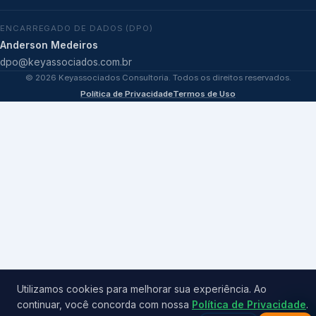
ENCARREGADO DE DADOS (DPO)
Anderson Medeiros
dpo@keyassociados.com.br
©
2026
Keyassociados Consultoria. Todos os direitos reservados.
Política de Privacidade
Termos de Uso
Utilizamos cookies para melhorar sua experiência. Ao
continuar, você concorda com nossa
Política de Privacidade
.