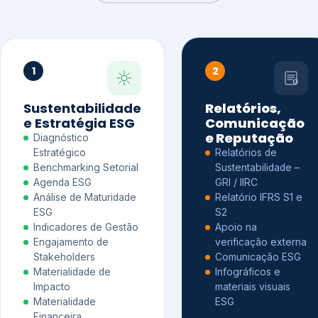
1
2
Sustentabilidade
Relatórios,
e Estratégia ESG
Comunicação
e Reputação
Diagnóstico
Estratégico
Relatórios de
Benchmarking Setorial
Sustentabilidade –
Agenda ESG
GRI / IIRC
Análise de Maturidade
Relatório IFRS S1 e
ESG
S2
Indicadores de Gestão
Apoio na
Engajamento de
verificação externa
Stakeholders
Comunicação ESG
Materialidade de
Infográficos e
Impacto
materiais visuais
Materialidade
ESG
Financeira