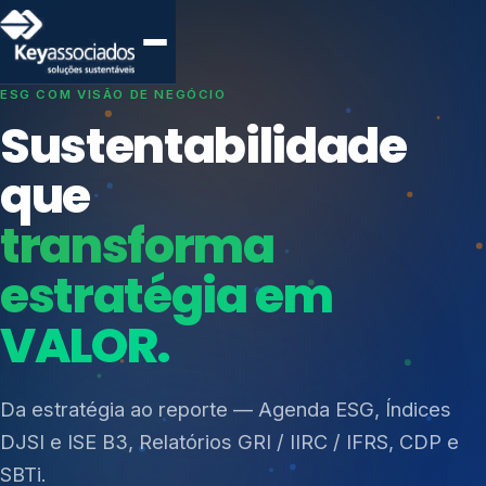
SISTEMAS DE GESTÃO OTIMIZADOS E INTEGRADOS
Conformidade que
protege seu
negócio.
Índices de Mercado
Mudanças Climáticas
Consultoria, auditoria e treinamentos em ISO 27001,
Reputação e Cadeia
ISO 27701, ISO 42001, ISO 37001, ISO 9001, ISO
Reporte Regulatório
14001, ISO 45001, ONA e PNQ — Gestão de
resíduos sólidos (PGRS/PMGRS).