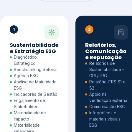
1
2
Sustentabilidade
Relatórios,
e Estratégia ESG
Comunicação
e Reputação
Diagnóstico
Estratégico
Relatórios de
Benchmarking Setorial
Sustentabilidade –
Agenda ESG
GRI / IIRC
Análise de Maturidade
Relatório IFRS S1 e
ESG
S2
Indicadores de Gestão
Apoio na
Engajamento de
verificação externa
Stakeholders
Comunicação ESG
Materialidade de
Infográficos e
Impacto
materiais visuais
Materialidade
ESG
Financeira