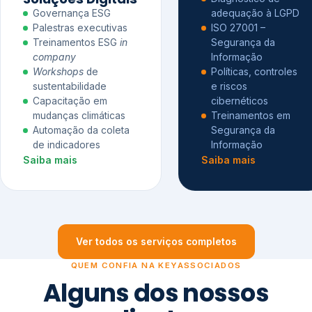
Governança ESG
adequação à LGPD
Palestras executivas
ISO 27001 –
Treinamentos ESG
in
Segurança da
company
Informação
Workshops
de
Políticas, controles
sustentabilidade
e riscos
Capacitação em
cibernéticos
mudanças climáticas
Treinamentos em
Automação da coleta
Segurança da
de indicadores
Informação
Saiba mais
Saiba mais
Ver todos os serviços completos
QUEM CONFIA NA KEYASSOCIADOS
Alguns dos nossos