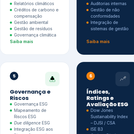
Relatórios climáticos
Auditorias internas
Créditos de carbono e
Gestão de não
compensação
conformidades
Gestão ambiental
Integração de
Gestão de resíduos
sistemas de gestão
Governança climática
Saiba mais
Saiba mais
5
6
Governança e
Índices,
Riscos
Ratings e
Avaliação ESG
Governança ESG
Mapeamento de
Dow Jones
Riscos ESG
Sustainability Index
Due diligence
ESG
– DJSI / CSA
Integração ESG aos
ISE B3