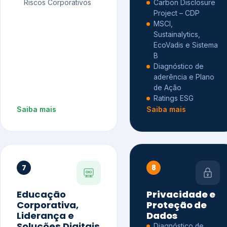
Riscos Corporativos
Carbon Disclosure
Project – CDP
MSCI,
Sustainalytics,
EcoVadis e Sistema
B
Diagnóstico de
aderência e Plano
de Ação
Ratings ESG
Saiba mais
Saiba mais
7
8
Educação
Privacidade e
Corporativa,
Proteção de
Liderança e
Dados
Soluções Digitais
Diagnóstico de