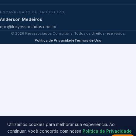
ENCARREGADO DE DADOS (DPO)
Anderson Medeiros
dpo@keyassociados.com.br
©
2026
Keyassociados Consultoria. Todos os direitos reservados.
Política de Privacidade
Termos de Uso
Utilizamos cookies para melhorar sua experiência. Ao
continuar, você concorda com nossa
Política de Privacidade
.