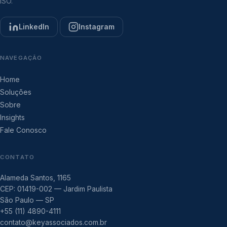
ISO.
LinkedIn
Instagram
NAVEGAÇÃO
Home
Soluções
Sobre
Insights
Fale Conosco
CONTATO
Alameda Santos, 1165
CEP: 01419-002 — Jardim Paulista
São Paulo — SP
+55 (11) 4890-4111
contato@keyassociados.com.br