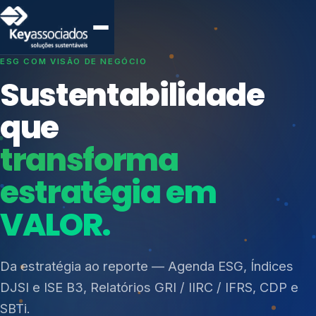
SISTEMAS DE GESTÃO OTIMIZADOS E INTEGRADOS
Conformidade que
protege seu
negócio.
Índices de Mercado
Mudanças Climáticas
Consultoria, auditoria e treinamentos em ISO 27001,
Reputação e Cadeia
ISO 27701, ISO 42001, ISO 37001, ISO 9001, ISO
Reporte Regulatório
14001, ISO 45001, ONA e PNQ — Gestão de
resíduos sólidos (PGRS/PMGRS).