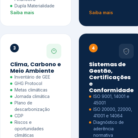
Dupla Materialidade
Saiba mais
Saiba mais
3
4
Clima, Carbono e
Sistemas de
Meio Ambiente
Gestão,
Certificações
Inventário de GEE
e
GHG Protocol
Conformidade
Metas climáticas
Jornada climática
ISO 9001, 14001 e
Plano de
45001
descarbonização
ISO 20000, 22000,
CDP
41001 e 14064
Riscos e
Diagnóstico de
oportunidades
aderência
climáticas
normativa