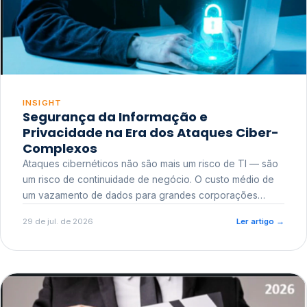
INSIGHT
Segurança da Informação e
Privacidade na Era dos Ataques Ciber-
Complexos
Ataques cibernéticos não são mais um risco de TI — são
um risco de continuidade de negócio. O custo médio de
um vazamento de dados para grandes corporações
ultrapassa a casa dos milhões, sem contar o dano
29 de jul. de 2026
Ler artigo
→
reputacional e o risco regulatório junto a órgãos como a
ANPD.