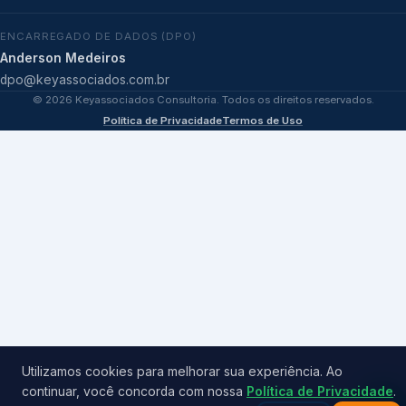
ENCARREGADO DE DADOS (DPO)
Anderson Medeiros
dpo@keyassociados.com.br
©
2026
Keyassociados Consultoria. Todos os direitos reservados.
Política de Privacidade
Termos de Uso
Utilizamos cookies para melhorar sua experiência. Ao
continuar, você concorda com nossa
Política de Privacidade
.