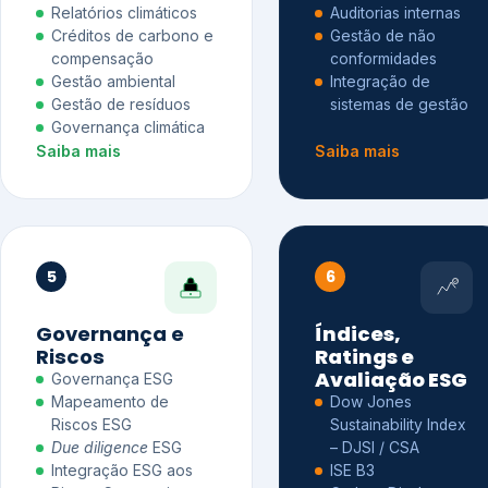
Relatórios climáticos
Auditorias internas
Créditos de carbono e
Gestão de não
compensação
conformidades
Gestão ambiental
Integração de
Gestão de resíduos
sistemas de gestão
Governança climática
Saiba mais
Saiba mais
5
6
Governança e
Índices,
Riscos
Ratings e
Avaliação ESG
Governança ESG
Mapeamento de
Dow Jones
Riscos ESG
Sustainability Index
Due diligence
ESG
– DJSI / CSA
Integração ESG aos
ISE B3