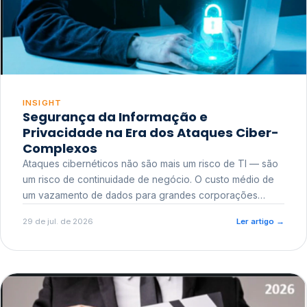
INSIGHT
Segurança da Informação e
Privacidade na Era dos Ataques Ciber-
Complexos
Ataques cibernéticos não são mais um risco de TI — são
um risco de continuidade de negócio. O custo médio de
um vazamento de dados para grandes corporações
ultrapassa a casa dos milhões, sem contar o dano
29 de jul. de 2026
Ler artigo
→
reputacional e o risco regulatório junto a órgãos como a
ANPD.