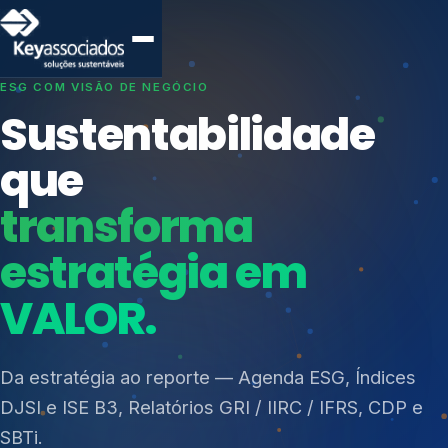
SISTEMAS DE GESTÃO OTIMIZADOS E INTEGRADOS
Conformidade que
protege seu
negócio.
Índices de Mercado
Mudanças Climáticas
Consultoria, auditoria e treinamentos em ISO 27001,
Reputação e Cadeia
ISO 27701, ISO 42001, ISO 37001, ISO 9001, ISO
Reporte Regulatório
14001, ISO 45001, ONA e PNQ — Gestão de
resíduos sólidos (PGRS/PMGRS).