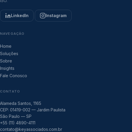
ISO.
LinkedIn
Instagram
NAVEGAÇÃO
Home
Soluções
Sobre
Insights
Fale Conosco
CONTATO
Alameda Santos, 1165
CEP: 01419-002 — Jardim Paulista
São Paulo — SP
+55 (11) 4890-4111
contato@keyassociados.com.br