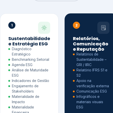
1
2
Sustentabilidade
Relatórios,
e Estratégia ESG
Comunicação
e Reputação
Diagnóstico
Estratégico
Relatórios de
Benchmarking Setorial
Sustentabilidade –
Agenda ESG
GRI / IIRC
Análise de Maturidade
Relatório IFRS S1 e
ESG
S2
Indicadores de Gestão
Apoio na
Engajamento de
verificação externa
Stakeholders
Comunicação ESG
Materialidade de
Infográficos e
Impacto
materiais visuais
Materialidade
ESG
Financeira