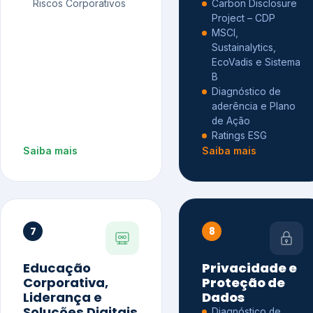
Riscos Corporativos
Carbon Disclosure
Project – CDP
MSCI,
Sustainalytics,
EcoVadis e Sistema
B
Diagnóstico de
aderência e Plano
de Ação
Ratings ESG
Saiba mais
Saiba mais
7
8
Educação
Privacidade e
Corporativa,
Proteção de
Liderança e
Dados
Soluções Digitais
Diagnóstico de