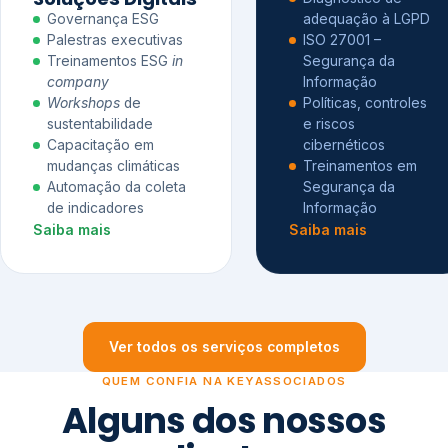
Governança ESG
adequação à LGPD
Palestras executivas
ISO 27001 –
Treinamentos ESG
in
Segurança da
company
Informação
Workshops
de
Políticas, controles
sustentabilidade
e riscos
Capacitação em
cibernéticos
mudanças climáticas
Treinamentos em
Automação da coleta
Segurança da
de indicadores
Informação
Saiba mais
Saiba mais
Ver todos os serviços completos
QUEM CONFIA NA KEYASSOCIADOS
Alguns dos nossos