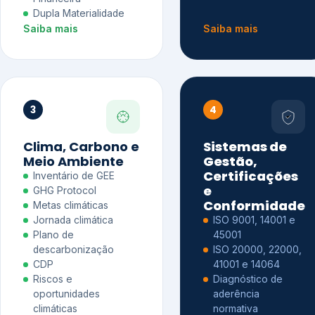
Dupla Materialidade
Saiba mais
Saiba mais
3
4
Clima, Carbono e
Sistemas de
Meio Ambiente
Gestão,
Certificações
Inventário de GEE
e
GHG Protocol
Conformidade
Metas climáticas
Jornada climática
ISO 9001, 14001 e
Plano de
45001
descarbonização
ISO 20000, 22000,
CDP
41001 e 14064
Riscos e
Diagnóstico de
oportunidades
aderência
climáticas
normativa