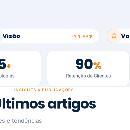
5
90
%
+
logias
Retenção de Clientes
INSIGHTS & PUBLICAÇÕES
ltimos artigos
es e tendências