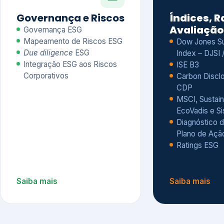
CDP
MSCI, Sustain
EcoVadis e S
Diagnóstico d
Plano de Açã
Ratings ESG
Saiba mais
Saiba mais
Alguns