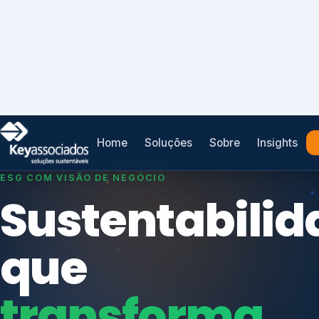
Home
Soluções
Sobre
Insights
SISTEMAS DE GESTÃO OTIMIZADOS E INTEGRADOS
Conformidad
que
protege seu
Índices de Mercado
negócio.
Mudanças Climáticas
Reputação e Cadeia
Reporte Regulatório
Consultoria, auditoria e treinamentos em ISO 2