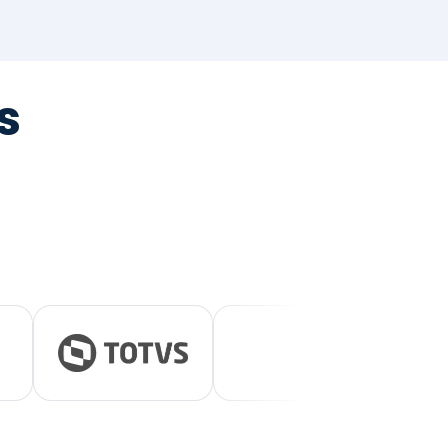
tegrada
vernança e ESG.