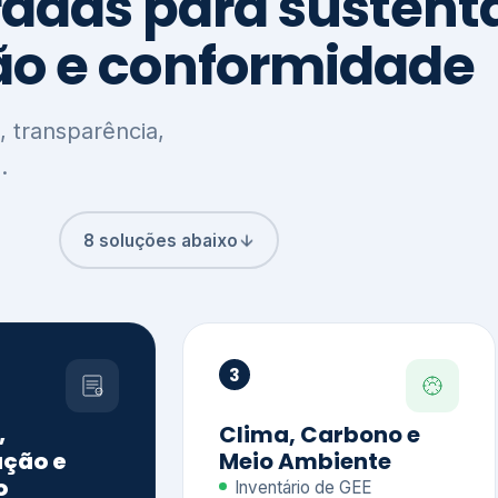
8 soluções abaixo
3
,
Clima, Carbono e
ção e
Meio Ambiente
o
Inventário de GEE
GHG Protocol
Metas climáticas
de – GRI / IIRC
Jornada climática
S S1 e S2
Plano de descarbonização
ficação externa
CDP
 ESG
Riscos e oportunidades
e materiais
climáticas