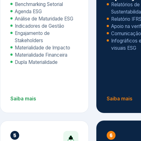
Materialidade Financeira
Dupla Materialidade
Saiba mais
Saiba mais
5
6
Governança e Riscos
Índices, R
Avaliação
Governança ESG
Mapeamento de Riscos ESG
Dow Jones Sus
Due diligence
ESG
Index – DJSI 
Integração ESG aos Riscos
ISE B3
Corporativos
Carbon Disclo