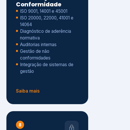
Gestão de não
conformidades
Integração de sistemas de
gestão
Saiba mais
8
Privacidade e
Proteção de Dados
Diagnóstico de adequação à
LGPD
ISO 27001 – Segurança da
Informação