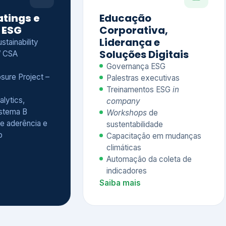
Treinamentos ESG
in
alytics,
company
istema B
Workshops
de
e aderência e
sustentabilidade
o
Capacitação em mudanças
climáticas
Automação da coleta de
indicadores
Saiba mais
Ver todos os serviços completos
QUEM CONFIA NA KEYASSOCIADOS
 dos nossos cliente