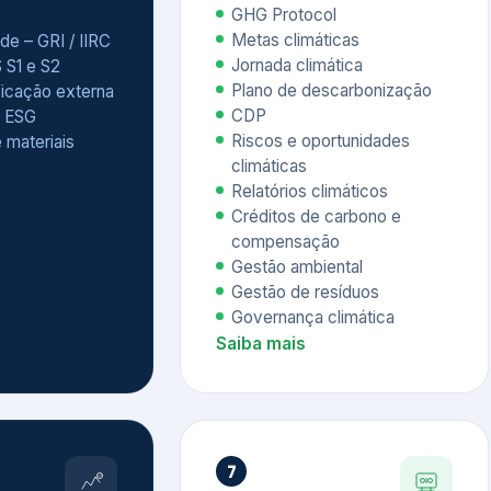
Relatórios climáticos
Créditos de carbono e
compensação
Gestão ambiental
Gestão de resíduos
Governança climática
Saiba mais
7
atings e
Educação
 ESG
Corporativa,
Liderança e
tainability
Soluções Digitais
/ CSA
Governança ESG
sure Project –
Palestras executivas