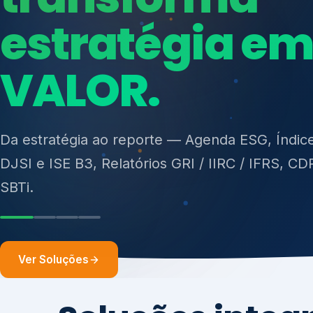
ISO 27701, ISO 42001, ISO 37001, ISO 9001, IS
14001, ISO 45001, ONA e PNQ — Gestão de re
sólidos (PGRS/PMGRS).
Ver Soluções
Soluções integ
gest
Atuação integrada para fortalecer estratégia
desempenho e conformidade