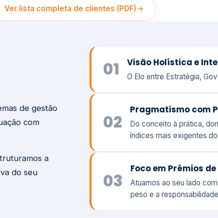
temas de gestão
Pragmatismo com P
02
tuação com
Do conceito à prática, d
índices mais exigentes d
struturamos a
Foco em Prêmios de 
iva do seu
03
Atuamos ao seu lado com
peso e a responsabilidade
Visão
Va
Clique aqui →