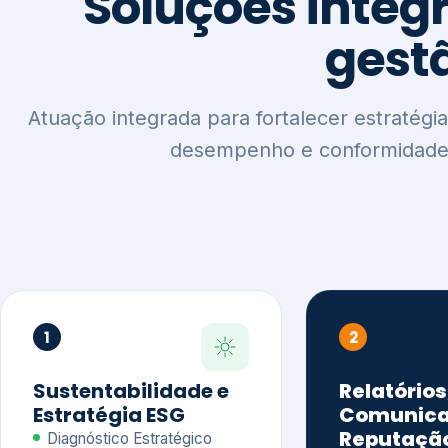
1
2
Sustentabilidade e
Relatórios
Estratégia ESG
Comunica
Reputaçã
Diagnóstico Estratégico
Benchmarking Setorial
Relatórios de
Agenda ESG
Sustentabilida
Análise de Maturidade ESG
Relatório IFR
Indicadores de Gestão
Apoio na veri
Engajamento de
Comunicação
Stakeholders
Infográficos 
Materialidade de Impacto
visuais ESG