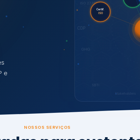
O
síduos
SBTi
Stakeholders
NOSSOS SERVIÇOS
radas para sustenta
ão e conformidade
, transparência,
.