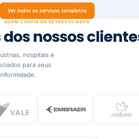
trias, hospitais e
ociados para seus
onformidade.
Ver lista completa de clientes (PDF)
Visão Holística e In
01
O Elo entre Estratégia, Go