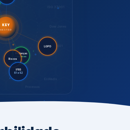
LGPD
Mudanças
Riscos
Climáticas
IFRS
S1 e S2
EcoVadis
Processos
bilidade,