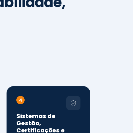
4
Sistemas de
Gestão,
Certificações e
Conformidade
ISO 9001, 14001 e 45001
ISO 20000, 22000, 41001 e
14064
Diagnóstico de aderência
normativa
Auditorias internas