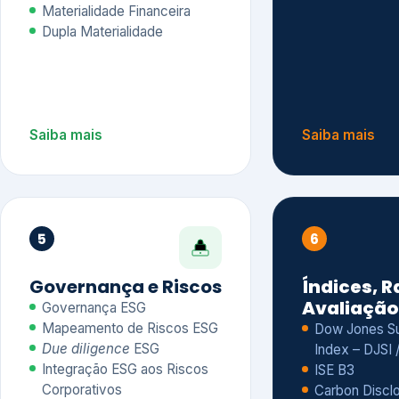
Materialidade Financeira
Dupla Materialidade
Saiba mais
Saiba mais
5
6
Governança e Riscos
Índices, R
Avaliação
Governança ESG
Mapeamento de Riscos ESG
Dow Jones Sus
Due diligence
ESG
Index – DJSI 
Integração ESG aos Riscos
ISE B3
Corporativos
Carbon Disclo