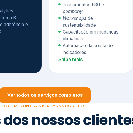
Treinamentos ESG
in
alytics,
company
istema B
Workshops
de
e aderência e
sustentabilidade
o
Capacitação em mudanças
climáticas
Automação da coleta de
indicadores
Saiba mais
Ver todos os serviços completos
QUEM CONFIA NA KEYASSOCIADOS
 dos nossos cliente