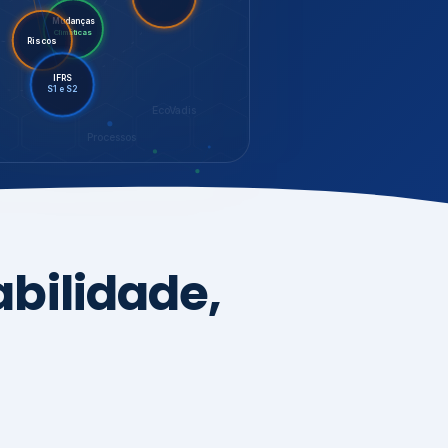
LGPD
Riscos
Mudanças
Climáticas
IFRS
S1 e S2
EcoVadis
Processos
bilidade,