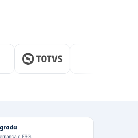
tegrada
vernança e ESG.