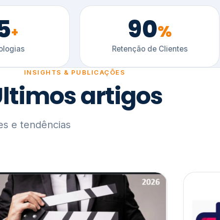
5
90
%
+
logias
Retenção de Clientes
INSIGHTS & PUBLICAÇÕES
ltimos artigos
es e tendências