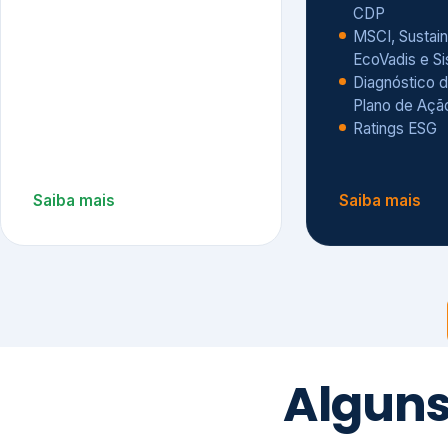
CDP
MSCI, Sustain
EcoVadis e S
Diagnóstico d
Plano de Açã
Ratings ESG
Saiba mais
Saiba mais
Alguns