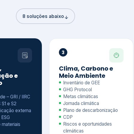
8 soluções abaixo
3
,
Clima, Carbono e
ção e
Meio Ambiente
o
Inventário de GEE
GHG Protocol
Metas climáticas
de – GRI / IIRC
Jornada climática
S S1 e S2
Plano de descarbonização
ficação externa
CDP
 ESG
Riscos e oportunidades
e materiais
climáticas