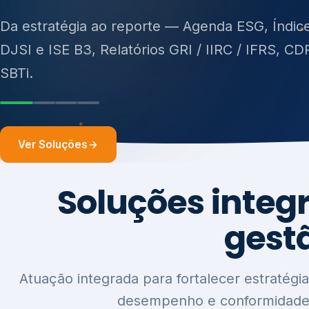
ISO 27701, ISO 42001, ISO 37001, ISO 9001, IS
14001, ISO 45001, ONA e PNQ — Gestão de re
sólidos (PGRS/PMGRS).
Ver Soluções
Soluções integ
gest
Atuação integrada para fortalecer estratégia
desempenho e conformidade