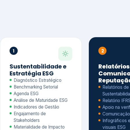
1
2
Sustentabilidade e
Relatórios
Estratégia ESG
Comunica
Reputaçã
Diagnóstico Estratégico
Benchmarking Setorial
Relatórios de
Agenda ESG
Sustentabilida
Análise de Maturidade ESG
Relatório IFR
Indicadores de Gestão
Apoio na veri
Engajamento de
Comunicação
Stakeholders
Infográficos 
Materialidade de Impacto
visuais ESG