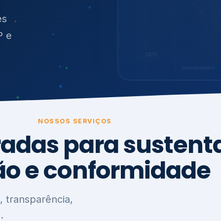
O
síduos
SBTi
Stakeholders
NOSSOS SERVIÇOS
radas para sustenta
ão e conformidade
, transparência,
.