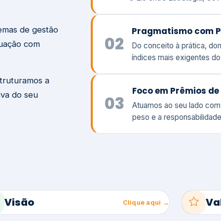
temas de gestão
Pragmatismo com P
02
tuação com
Do conceito à prática, d
índices mais exigentes d
struturamos a
Foco em Prêmios de 
iva do seu
03
Atuamos ao seu lado com
peso e a responsabilidade
Visão
Va
Clique aqui →