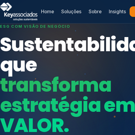
Home
Soluções
Sobre
Insights
SISTEMAS DE GESTÃO OTIMIZADOS E INTEGRADOS
Conformidad
que
protege seu
Índices de Mercado
negócio.
Mudanças Climáticas
Reputação e Cadeia
Reporte Regulatório
Consultoria, auditoria e treinamentos em ISO 2