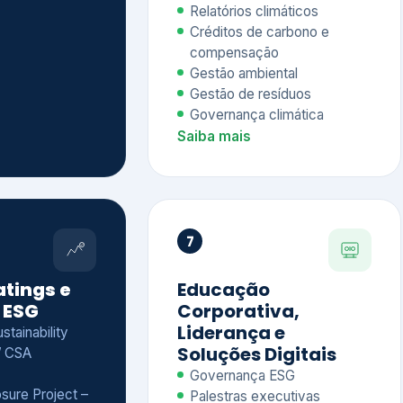
Relatórios climáticos
Créditos de carbono e
compensação
Gestão ambiental
Gestão de resíduos
Governança climática
Saiba mais
7
atings e
Educação
 ESG
Corporativa,
Liderança e
tainability
Soluções Digitais
/ CSA
Governança ESG
sure Project –
Palestras executivas