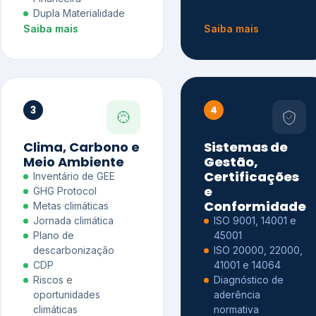
Dupla Materialidade
Saiba mais
Saiba mais
3
4
Clima, Carbono e
Sistemas de
Meio Ambiente
Gestão,
Certificações
Inventário de GEE
e
GHG Protocol
Conformidade
Metas climáticas
Jornada climática
ISO 9001, 14001 e
Plano de
45001
descarbonização
ISO 20000, 22000,
CDP
41001 e 14064
Riscos e
Diagnóstico de
oportunidades
aderência
climáticas
normativa