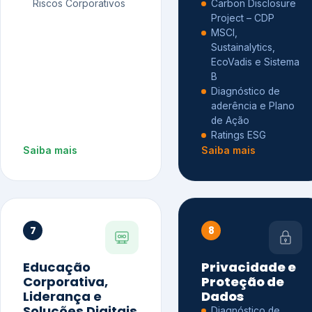
Riscos Corporativos
Carbon Disclosure
Project – CDP
MSCI,
Sustainalytics,
EcoVadis e Sistema
B
Diagnóstico de
aderência e Plano
de Ação
Ratings ESG
Saiba mais
Saiba mais
7
8
Educação
Privacidade e
Corporativa,
Proteção de
Liderança e
Dados
Soluções Digitais
Diagnóstico de