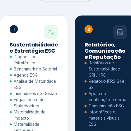
1
2
Sustentabilidade
Relatórios,
e Estratégia ESG
Comunicação
e Reputação
Diagnóstico
Estratégico
Relatórios de
Benchmarking Setorial
Sustentabilidade –
Agenda ESG
GRI / IIRC
Análise de Maturidade
Relatório IFRS S1 e
ESG
S2
Indicadores de Gestão
Apoio na
Engajamento de
verificação externa
Stakeholders
Comunicação ESG
Materialidade de
Infográficos e
Impacto
materiais visuais
Materialidade
ESG
Financeira