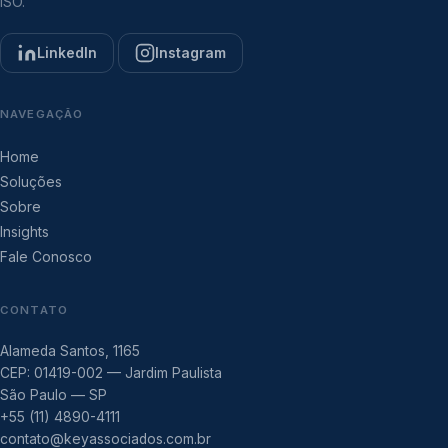
ISO.
LinkedIn
Instagram
NAVEGAÇÃO
Home
Soluções
Sobre
Insights
Fale Conosco
CONTATO
Alameda Santos, 1165
CEP: 01419-002 — Jardim Paulista
São Paulo — SP
+55 (11) 4890-4111
contato@keyassociados.com.br