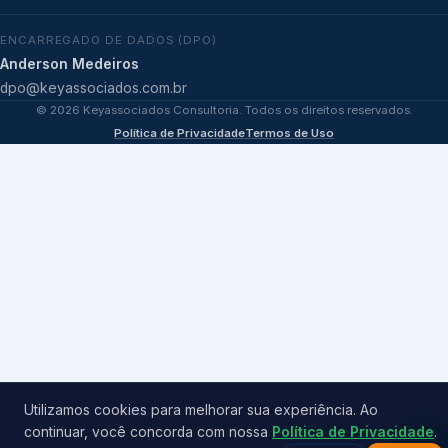
ENCARREGADO DE DADOS (DPO)
Anderson Medeiros
dpo@keyassociados.com.br
©
2026
Keyassociados Consultoria. Todos os direitos reservados.
Política de Privacidade
Termos de Uso
Utilizamos cookies para melhorar sua experiência. Ao
continuar, você concorda com nossa
Política de Privacidade
.