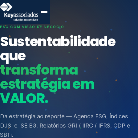
SISTEMAS DE GESTÃO OTIMIZADOS E INTEGRADOS
Conformidade que
protege seu
negócio.
Índices de Mercado
Mudanças Climáticas
Consultoria, auditoria e treinamentos em ISO 27001,
Reputação e Cadeia
ISO 27701, ISO 42001, ISO 37001, ISO 9001, ISO
Reporte Regulatório
14001, ISO 45001, ONA e PNQ — Gestão de
resíduos sólidos (PGRS/PMGRS).