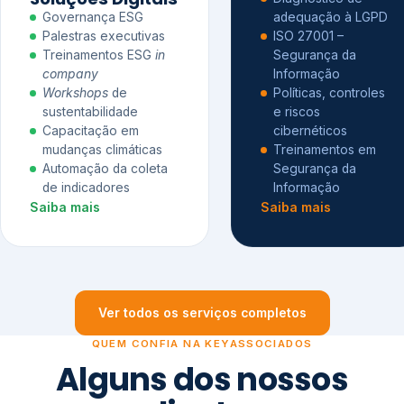
Governança ESG
adequação à LGPD
Palestras executivas
ISO 27001 –
Treinamentos ESG
in
Segurança da
company
Informação
Workshops
de
Políticas, controles
sustentabilidade
e riscos
Capacitação em
cibernéticos
mudanças climáticas
Treinamentos em
Automação da coleta
Segurança da
de indicadores
Informação
Saiba mais
Saiba mais
Ver todos os serviços completos
QUEM CONFIA NA KEYASSOCIADOS
Alguns dos nossos