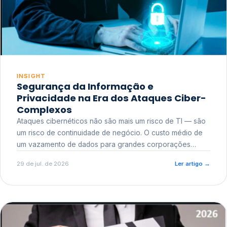
INSIGHT
Segurança da Informação e
Privacidade na Era dos Ataques Ciber-
Complexos
Ataques cibernéticos não são mais um risco de TI — são
um risco de continuidade de negócio. O custo médio de
um vazamento de dados para grandes corporações
ultrapassa a casa dos milhões, sem contar o dano
29 de jul. de 2026
Ler artigo
→
reputacional e o risco regulatório junto a órgãos como a
ANPD.