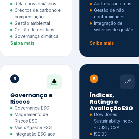
Relatórios climáticos
Auditorias internas
Créditos de carbono e
Gestão de não
compensação
conformidades
Gestão ambiental
Integração de
Gestão de resíduos
sistemas de gestão
Governança climática
Saiba mais
Saiba mais
5
6
Governança e
Índices,
Riscos
Ratings e
Avaliação ESG
Governança ESG
Mapeamento de
Dow Jones
Riscos ESG
Sustainability Index
Due diligence
ESG
– DJSI / CSA
Integração ESG aos
ISE B3