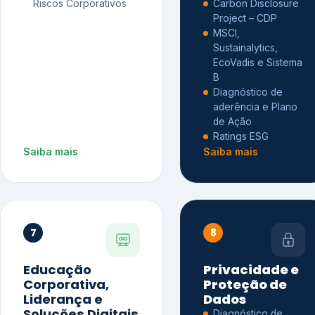
Riscos Corporativos
Carbon Disclosure
Project – CDP
MSCI,
Sustainalytics,
EcoVadis e Sistema
B
Diagnóstico de
aderência e Plano
de Ação
Ratings ESG
Saiba mais
Saiba mais
7
8
Educação
Privacidade e
Corporativa,
Proteção de
Liderança e
Dados
Soluções Digitais
Diagnóstico de