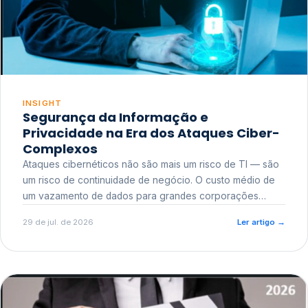
INSIGHT
Segurança da Informação e
Privacidade na Era dos Ataques Ciber-
Complexos
Ataques cibernéticos não são mais um risco de TI — são
um risco de continuidade de negócio. O custo médio de
um vazamento de dados para grandes corporações
ultrapassa a casa dos milhões, sem contar o dano
29 de jul. de 2026
Ler artigo
→
reputacional e o risco regulatório junto a órgãos como a
ANPD.