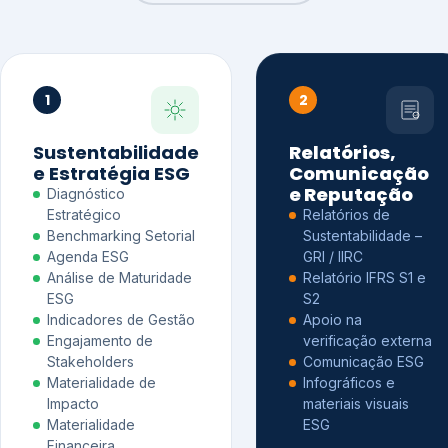
1
2
Sustentabilidade
Relatórios,
e Estratégia ESG
Comunicação
e Reputação
Diagnóstico
Estratégico
Relatórios de
Benchmarking Setorial
Sustentabilidade –
Agenda ESG
GRI / IIRC
Análise de Maturidade
Relatório IFRS S1 e
ESG
S2
Indicadores de Gestão
Apoio na
Engajamento de
verificação externa
Stakeholders
Comunicação ESG
Materialidade de
Infográficos e
Impacto
materiais visuais
Materialidade
ESG
Financeira