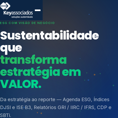
SISTEMAS DE GESTÃO OTIMIZADOS E INTEGRADOS
Conformidade que
protege seu
negócio.
Índices de Mercado
Mudanças Climáticas
Consultoria, auditoria e treinamentos em ISO 27001,
Reputação e Cadeia
ISO 27701, ISO 42001, ISO 37001, ISO 9001, ISO
Reporte Regulatório
14001, ISO 45001, ONA e PNQ — Gestão de
resíduos sólidos (PGRS/PMGRS).