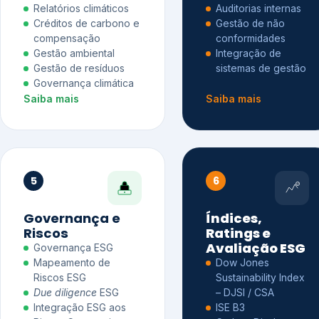
Relatórios climáticos
Auditorias internas
Créditos de carbono e
Gestão de não
compensação
conformidades
Gestão ambiental
Integração de
Gestão de resíduos
sistemas de gestão
Governança climática
Saiba mais
Saiba mais
5
6
Governança e
Índices,
Riscos
Ratings e
Avaliação ESG
Governança ESG
Mapeamento de
Dow Jones
Riscos ESG
Sustainability Index
Due diligence
ESG
– DJSI / CSA
Integração ESG aos
ISE B3