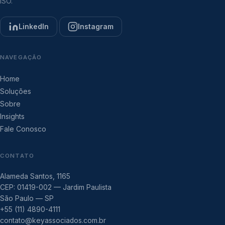
ISO.
LinkedIn
Instagram
NAVEGAÇÃO
Home
Soluções
Sobre
Insights
Fale Conosco
CONTATO
Alameda Santos, 1165
CEP: 01419-002 — Jardim Paulista
São Paulo — SP
+55 (11) 4890-4111
contato@keyassociados.com.br