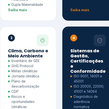
Dupla Materialidade
Saiba mais
Saiba mais
3
4
Clima, Carbono e
Sistemas de
Meio Ambiente
Gestão,
Certificações
Inventário de GEE
e
GHG Protocol
Conformidade
Metas climáticas
Jornada climática
ISO 9001, 14001 e
Plano de
45001
descarbonização
ISO 20000, 22000,
CDP
41001 e 14064
Riscos e
Diagnóstico de
oportunidades
aderência
climáticas
normativa