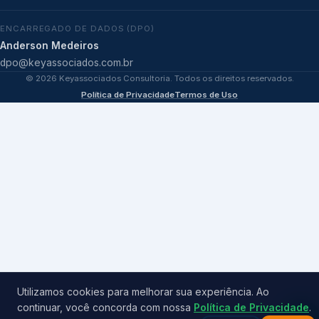
ENCARREGADO DE DADOS (DPO)
Anderson Medeiros
dpo@keyassociados.com.br
©
2026
Keyassociados Consultoria. Todos os direitos reservados.
Política de Privacidade
Termos de Uso
Utilizamos cookies para melhorar sua experiência. Ao
continuar, você concorda com nossa
Política de Privacidade
.