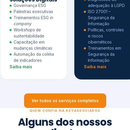
Governança ESG
adequação à LGPD
Palestras executivas
ISO 27001 –
Treinamentos ESG
in
Segurança da
company
Informação
Workshops
de
Políticas, controles
sustentabilidade
e riscos
Capacitação em
cibernéticos
mudanças climáticas
Treinamentos em
Automação da coleta
Segurança da
de indicadores
Informação
Saiba mais
Saiba mais
Ver todos os serviços completos
QUEM CONFIA NA KEYASSOCIADOS
Alguns dos nossos