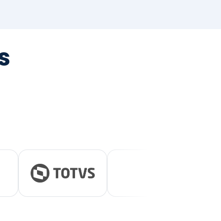
tegrada
vernança e ESG.