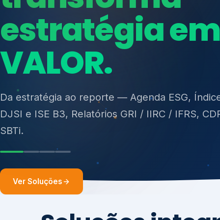
ISO 27701, ISO 42001, ISO 37001, ISO 9001, IS
14001, ISO 45001, ONA e PNQ — Gestão de re
sólidos (PGRS/PMGRS).
Ver Soluções
Soluções integ
gest
Atuação integrada para fortalecer estratégia
desempenho e conformidade