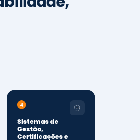
4
Sistemas de
Gestão,
Certificações e
Conformidade
ISO 9001, 14001 e 45001
ISO 20000, 22000, 41001 e
14064
Diagnóstico de aderência
normativa
Auditorias internas