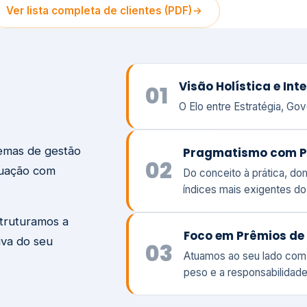
temas de gestão
Pragmatismo com P
02
tuação com
Do conceito à prática, d
índices mais exigentes d
struturamos a
Foco em Prêmios de 
iva do seu
03
Atuamos ao seu lado com
peso e a responsabilidade
Visão
Va
Clique aqui →