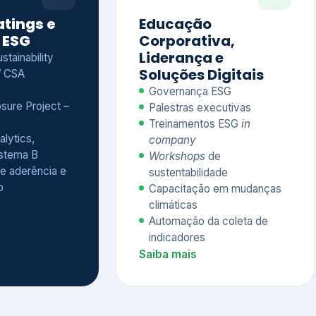
Treinamentos ESG
in
alytics,
company
istema B
Workshops
de
e aderência e
sustentabilidade
o
Capacitação em mudanças
climáticas
Automação da coleta de
indicadores
Saiba mais
Ver todos os serviços completos
QUEM CONFIA NA KEYASSOCIADOS
 dos nossos cliente