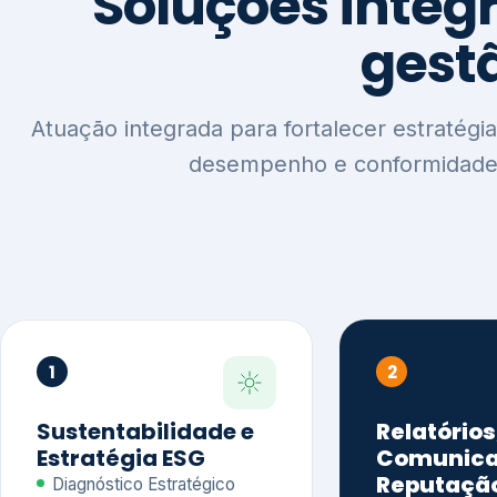
1
2
Sustentabilidade e
Relatórios
Estratégia ESG
Comunica
Reputaçã
Diagnóstico Estratégico
Benchmarking Setorial
Relatórios de
Agenda ESG
Sustentabilida
Análise de Maturidade ESG
Relatório IFR
Indicadores de Gestão
Apoio na veri
Engajamento de
Comunicação
Stakeholders
Infográficos 
Materialidade de Impacto
visuais ESG