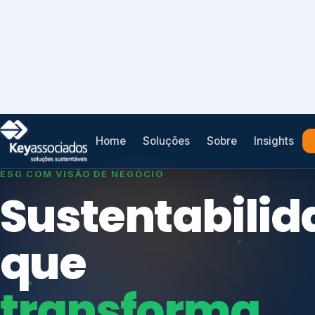
Home
Soluções
Sobre
Insights
SISTEMAS DE GESTÃO OTIMIZADOS E INTEGRADOS
Conformidad
que
protege seu
Índices de Mercado
negócio.
Mudanças Climáticas
Reputação e Cadeia
Reporte Regulatório
Consultoria, auditoria e treinamentos em ISO 2