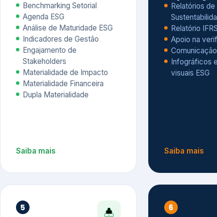
Materialidade Financeira
Dupla Materialidade
Saiba mais
Saiba mais
5
6
Governança e Riscos
Índices, R
Avaliação
Governança ESG
Mapeamento de Riscos ESG
Dow Jones Sus
Due diligence
ESG
Index – DJSI 
Integração ESG aos Riscos
ISE B3
Corporativos
Carbon Disclo