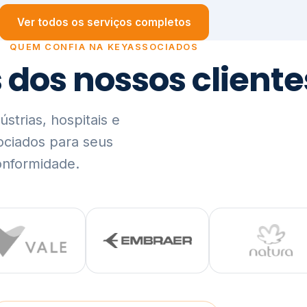
trias, hospitais e
ociados para seus
onformidade.
Ver lista completa de clientes (PDF)
Visão Holística e In
01
O Elo entre Estratégia, Go