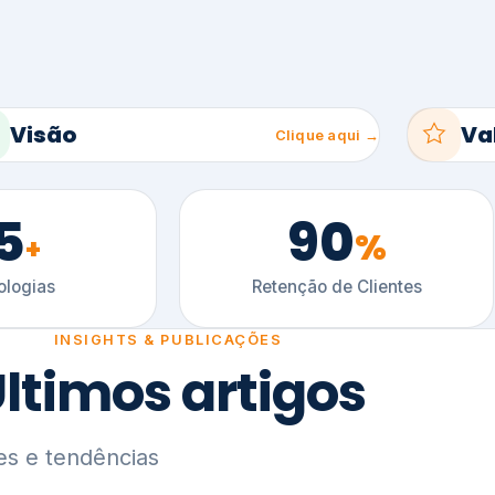
5
90
%
+
logias
Retenção de Clientes
INSIGHTS & PUBLICAÇÕES
ltimos artigos
es e tendências