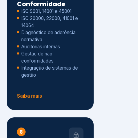
Gestão de não
conformidades
Integração de sistemas de
gestão
Saiba mais
8
Privacidade e
Proteção de Dados
Diagnóstico de adequação à
LGPD
ISO 27001 – Segurança da
Informação