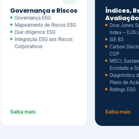
CDP
MSCI, Sustain
EcoVadis e S
Diagnóstico d
Plano de Açã
Ratings ESG
Saiba mais
Saiba mais
Alguns