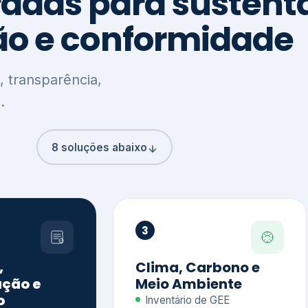
8 soluções abaixo
3
,
Clima, Carbono e
ção e
Meio Ambiente
o
Inventário de GEE
GHG Protocol
Metas climáticas
de – GRI / IIRC
Jornada climática
S S1 e S2
Plano de descarbonização
ficação externa
CDP
 ESG
Riscos e oportunidades
e materiais
climáticas