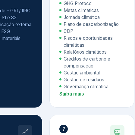
Relatórios climáticos
Créditos de carbono e
compensação
Gestão ambiental
Gestão de resíduos
Governança climática
Saiba mais
7
atings e
Educação
 ESG
Corporativa,
Liderança e
tainability
Soluções Digitais
/ CSA
Governança ESG
sure Project –
Palestras executivas