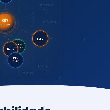
LGPD
Mudanças
Riscos
Climáticas
IFRS
S1 e S2
EcoVadis
Processos
bilidade,