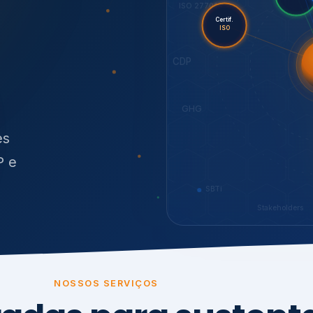
O
síduos
SBTi
Stakeholders
NOSSOS SERVIÇOS
radas para sustenta
ão e conformidade
, transparência,
.