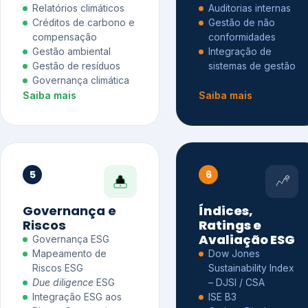
Relatórios climáticos
Auditorias internas
Créditos de carbono e
Gestão de não
compensação
conformidades
Gestão ambiental
Integração de
Gestão de resíduos
sistemas de gestão
Governança climática
Saiba mais
Saiba mais
5
6
Governança e
Índices,
Riscos
Ratings e
Avaliação ESG
Governança ESG
Mapeamento de
Dow Jones
Riscos ESG
Sustainability Index
Due diligence
ESG
– DJSI / CSA
Integração ESG aos
ISE B3