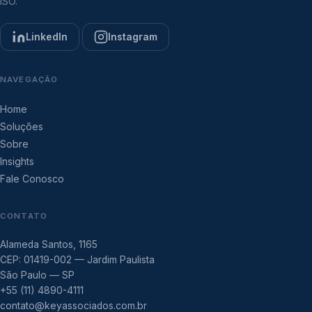
ISO.
LinkedIn
Instagram
NAVEGAÇÃO
Home
Soluções
Sobre
Insights
Fale Conosco
CONTATO
Alameda Santos, 1165
CEP: 01419-002 — Jardim Paulista
São Paulo — SP
+55 (11) 4890-4111
contato@keyassociados.com.br