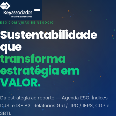
SISTEMAS DE GESTÃO OTIMIZADOS E INTEGRADOS
Conformidade que
protege seu
negócio.
Índices de Mercado
Mudanças Climáticas
Consultoria, auditoria e treinamentos em ISO 27001,
Reputação e Cadeia
ISO 27701, ISO 42001, ISO 37001, ISO 9001, ISO
Reporte Regulatório
14001, ISO 45001, ONA e PNQ — Gestão de
resíduos sólidos (PGRS/PMGRS).