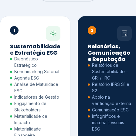
1
2
Sustentabilidade
Relatórios,
e Estratégia ESG
Comunicação
e Reputação
Diagnóstico
Estratégico
Relatórios de
Benchmarking Setorial
Sustentabilidade –
Agenda ESG
GRI / IIRC
Análise de Maturidade
Relatório IFRS S1 e
ESG
S2
Indicadores de Gestão
Apoio na
Engajamento de
verificação externa
Stakeholders
Comunicação ESG
Materialidade de
Infográficos e
Impacto
materiais visuais
Materialidade
ESG
Financeira