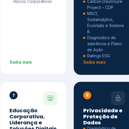
Riscos Corporativos
Carbon Disclosure
Project – CDP
MSCI,
Sustainalytics,
EcoVadis e Sistema
B
Diagnóstico de
aderência e Plano
de Ação
Ratings ESG
Saiba mais
Saiba mais
7
8
Educação
Privacidade e
Corporativa,
Proteção de
Liderança e
Dados
Soluções Digitais
Diagnóstico de