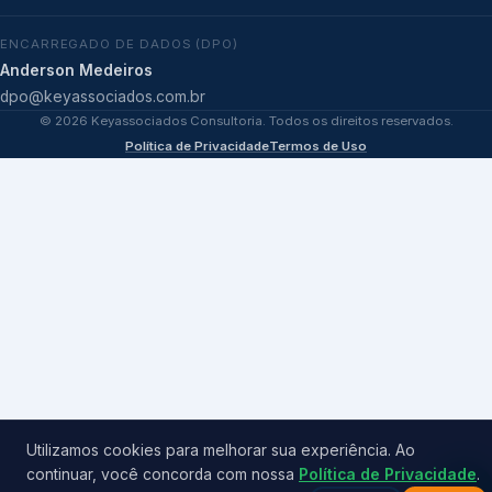
ENCARREGADO DE DADOS (DPO)
Anderson Medeiros
dpo@keyassociados.com.br
©
2026
Keyassociados Consultoria. Todos os direitos reservados.
Política de Privacidade
Termos de Uso
Utilizamos cookies para melhorar sua experiência. Ao
continuar, você concorda com nossa
Política de Privacidade
.