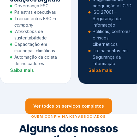
Governança ESG
adequação à LGPD
Palestras executivas
ISO 27001 –
Treinamentos ESG
in
Segurança da
company
Informação
Workshops
de
Políticas, controles
sustentabilidade
e riscos
Capacitação em
cibernéticos
mudanças climáticas
Treinamentos em
Automação da coleta
Segurança da
de indicadores
Informação
Saiba mais
Saiba mais
Ver todos os serviços completos
QUEM CONFIA NA KEYASSOCIADOS
Alguns dos nossos