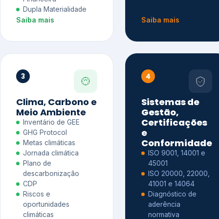
Dupla Materialidade
Saiba mais
Saiba mais
3
4
Clima, Carbono e
Sistemas de
Meio Ambiente
Gestão,
Certificações
Inventário de GEE
e
GHG Protocol
Conformidade
Metas climáticas
Jornada climática
ISO 9001, 14001 e
Plano de
45001
descarbonização
ISO 20000, 22000,
CDP
41001 e 14064
Riscos e
Diagnóstico de
oportunidades
aderência
climáticas
normativa