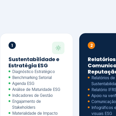
1
2
Sustentabilidade e
Relatórios
Estratégia ESG
Comunica
Reputaçã
Diagnóstico Estratégico
Benchmarking Setorial
Relatórios de
Agenda ESG
Sustentabilida
Análise de Maturidade ESG
Relatório IFR
Indicadores de Gestão
Apoio na veri
Engajamento de
Comunicação
Stakeholders
Infográficos 
Materialidade de Impacto
visuais ESG