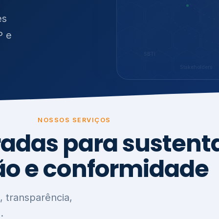
O
síduos
SBTi
Stakeholders
NOSSOS SERVIÇOS
radas para sustenta
ão e conformidade
, transparência,
.