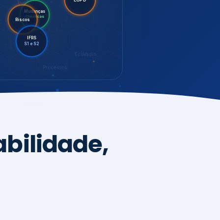
LGPD
Riscos
Mudanças
Climáticas
IFRS
S1 e S2
EcoVadis
Processos
bilidade,