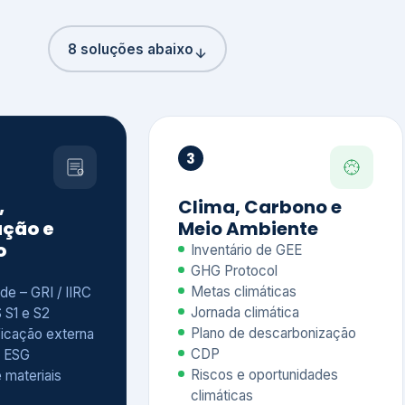
8 soluções abaixo
3
,
Clima, Carbono e
ção e
Meio Ambiente
o
Inventário de GEE
GHG Protocol
Metas climáticas
de – GRI / IIRC
Jornada climática
S S1 e S2
Plano de descarbonização
ficação externa
CDP
 ESG
Riscos e oportunidades
e materiais
climáticas