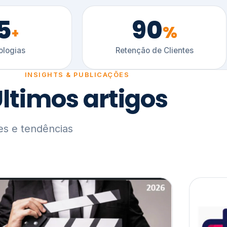
5
90
%
+
logias
Retenção de Clientes
INSIGHTS & PUBLICAÇÕES
ltimos artigos
es e tendências