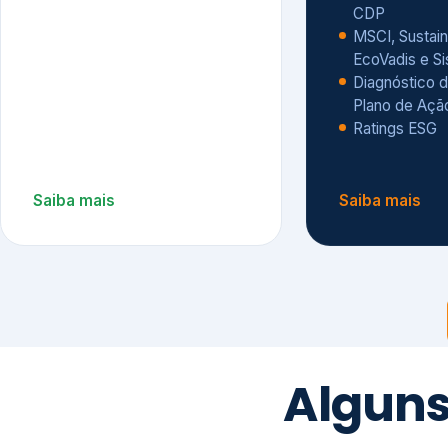
CDP
MSCI, Sustain
EcoVadis e S
Diagnóstico d
Plano de Açã
Ratings ESG
Saiba mais
Saiba mais
Alguns