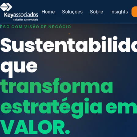
Home
Soluções
Sobre
Insights
SISTEMAS DE GESTÃO OTIMIZADOS E INTEGRADOS
Conformidad
que
protege seu
Índices de Mercado
negócio.
Mudanças Climáticas
Reputação e Cadeia
Reporte Regulatório
Consultoria, auditoria e treinamentos em ISO 2