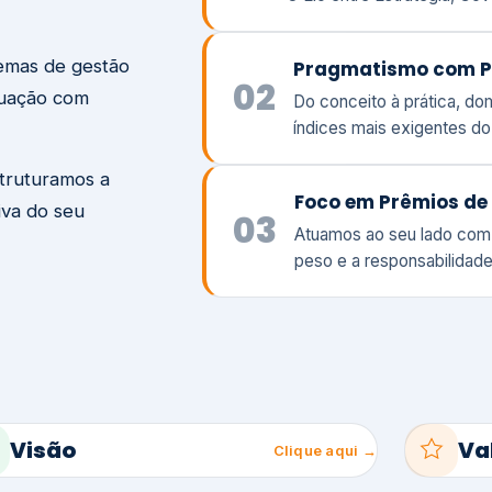
temas de gestão
Pragmatismo com P
02
tuação com
Do conceito à prática, d
índices mais exigentes d
struturamos a
Foco em Prêmios de 
iva do seu
03
Atuamos ao seu lado com
peso e a responsabilidade
Visão
Va
Clique aqui →