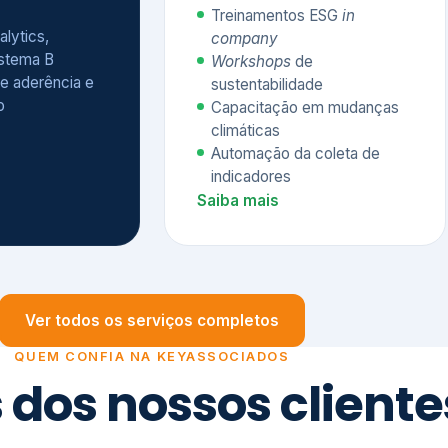
Treinamentos ESG
in
alytics,
company
istema B
Workshops
de
e aderência e
sustentabilidade
o
Capacitação em mudanças
climáticas
Automação da coleta de
indicadores
Saiba mais
Ver todos os serviços completos
QUEM CONFIA NA KEYASSOCIADOS
 dos nossos cliente