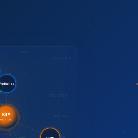
S
PNQ
ISO 27001
tent.
torias
ESG
ISO 37001
KEY
Dow Jones
GESTÃO
ISO 14001