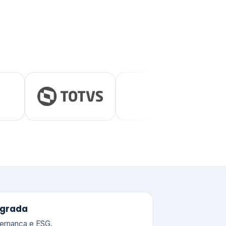
tegrada
vernança e ESG.