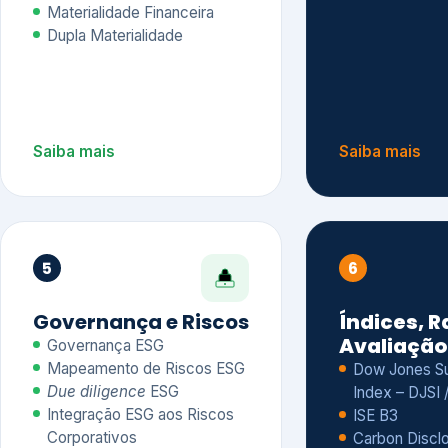
Materialidade Financeira
Dupla Materialidade
Saiba mais
Saiba mais
5
6
Governança e Riscos
Índices, R
Avaliação
Governança ESG
Mapeamento de Riscos ESG
Dow Jones Sus
Due diligence
ESG
Index – DJSI 
Integração ESG aos Riscos
ISE B3
Corporativos
Carbon Disclo