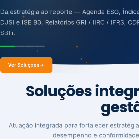
ISO 27701, ISO 42001, ISO 37001, ISO 9001, IS
14001, ISO 45001, ONA e PNQ — Gestão de re
sólidos (PGRS/PMGRS).
Ver Soluções
Soluções integ
gest
Atuação integrada para fortalecer estratégia
desempenho e conformidade