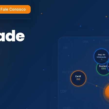
Fale Conosco
e
ESR
ONA
GRI
Seg. da
Informação
SI
Sus
Audi
Certif.
ISO 27701
ISO
CDP
7001,
GHG