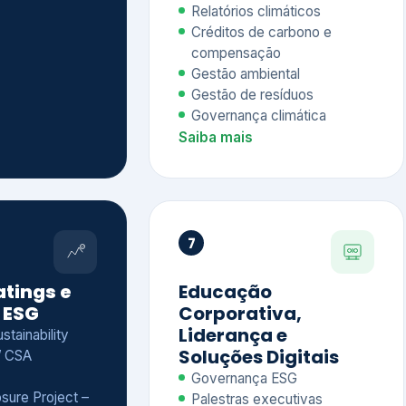
Relatórios climáticos
Créditos de carbono e
compensação
Gestão ambiental
Gestão de resíduos
Governança climática
Saiba mais
7
atings e
Educação
 ESG
Corporativa,
Liderança e
tainability
Soluções Digitais
/ CSA
Governança ESG
sure Project –
Palestras executivas