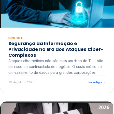
INSIGHT
Segurança da Informação e
Privacidade na Era dos Ataques Ciber-
Complexos
Ataques cibernéticos não são mais um risco de TI — são
um risco de continuidade de negócio. O custo médio de
um vazamento de dados para grandes corporações
ultrapassa a casa dos milhões, sem contar o dano
29 de jul. de 2026
Ler artigo
→
reputacional e o risco regulatório junto a órgãos como a
ANPD.