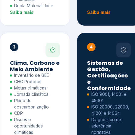
Dupla Materialidade
Saiba mais
Saiba mais
3
4
Clima, Carbono e
Sistemas de
Meio Ambiente
Gestão,
Certificações
Inventário de GEE
e
GHG Protocol
Conformidade
Metas climáticas
Jornada climática
ISO 9001, 14001 e
Plano de
45001
descarbonização
ISO 20000, 22000,
CDP
41001 e 14064
Riscos e
Diagnóstico de
oportunidades
aderência
climáticas
normativa