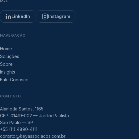
ISO.
LinkedIn
Instagram
NAVEGAÇÃO
Home
Soluções
Sobre
Insights
Fale Conosco
CONTATO
Alameda Santos, 1165
CEP: 01419-002 — Jardim Paulista
São Paulo — SP
+55 (11) 4890-4111
contato@keyassociados.com.br