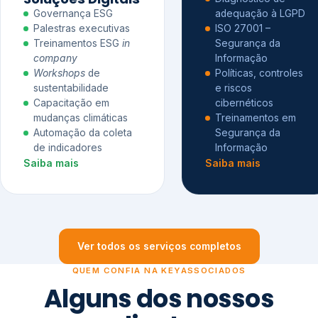
Governança ESG
adequação à LGPD
Palestras executivas
ISO 27001 –
Treinamentos ESG
in
Segurança da
company
Informação
Workshops
de
Políticas, controles
sustentabilidade
e riscos
Capacitação em
cibernéticos
mudanças climáticas
Treinamentos em
Automação da coleta
Segurança da
de indicadores
Informação
Saiba mais
Saiba mais
Ver todos os serviços completos
QUEM CONFIA NA KEYASSOCIADOS
Alguns dos nossos