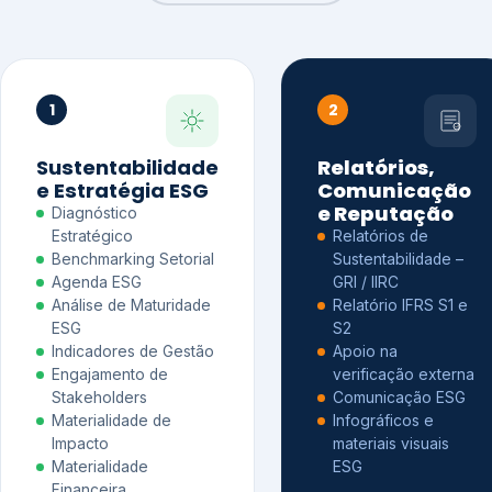
1
2
Sustentabilidade
Relatórios,
e Estratégia ESG
Comunicação
e Reputação
Diagnóstico
Estratégico
Relatórios de
Benchmarking Setorial
Sustentabilidade –
Agenda ESG
GRI / IIRC
Análise de Maturidade
Relatório IFRS S1 e
ESG
S2
Indicadores de Gestão
Apoio na
Engajamento de
verificação externa
Stakeholders
Comunicação ESG
Materialidade de
Infográficos e
Impacto
materiais visuais
Materialidade
ESG
Financeira