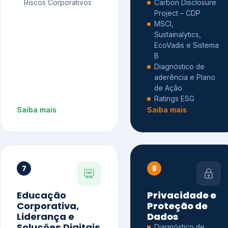
Riscos Corporativos
Carbon Disclosure
Project – CDP
MSCI,
Sustainalytics,
EcoVadis e Sistema
B
Diagnóstico de
aderência e Plano
de Ação
Ratings ESG
Saiba mais
Saiba mais
7
8
Educação
Privacidade e
Corporativa,
Proteção de
Liderança e
Dados
Soluções Digitais
Diagnóstico de