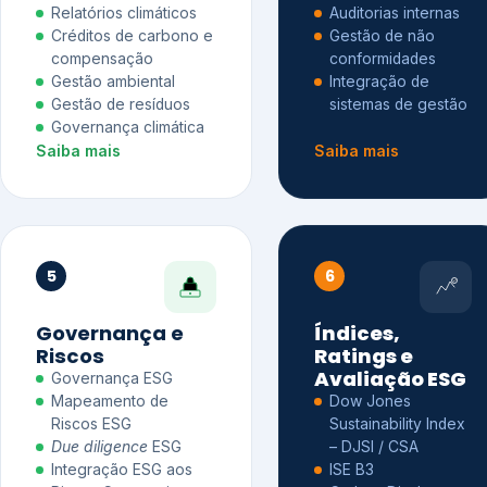
Relatórios climáticos
Auditorias internas
Créditos de carbono e
Gestão de não
compensação
conformidades
Gestão ambiental
Integração de
Gestão de resíduos
sistemas de gestão
Governança climática
Saiba mais
Saiba mais
5
6
Governança e
Índices,
Riscos
Ratings e
Avaliação ESG
Governança ESG
Mapeamento de
Dow Jones
Riscos ESG
Sustainability Index
Due diligence
ESG
– DJSI / CSA
Integração ESG aos
ISE B3