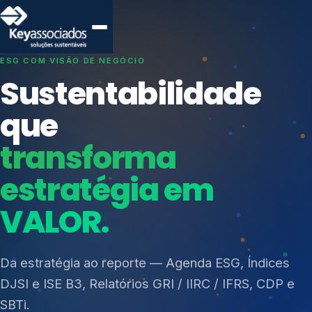
SISTEMAS DE GESTÃO OTIMIZADOS E INTEGRADOS
Conformidade que
protege seu
negócio.
Índices de Mercado
Mudanças Climáticas
Consultoria, auditoria e treinamentos em ISO 27001,
Reputação e Cadeia
ISO 27701, ISO 42001, ISO 37001, ISO 9001, ISO
Reporte Regulatório
14001, ISO 45001, ONA e PNQ — Gestão de
resíduos sólidos (PGRS/PMGRS).