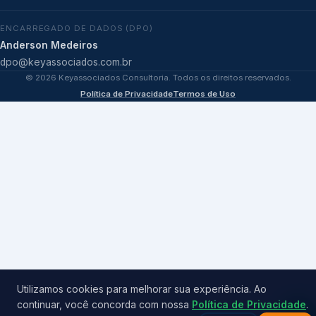
ENCARREGADO DE DADOS (DPO)
Anderson Medeiros
dpo@keyassociados.com.br
©
2026
Keyassociados Consultoria. Todos os direitos reservados.
Política de Privacidade
Termos de Uso
Utilizamos cookies para melhorar sua experiência. Ao
continuar, você concorda com nossa
Política de Privacidade
.