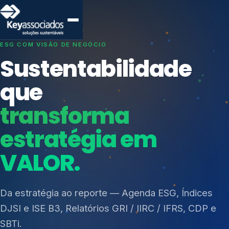
SISTEMAS DE GESTÃO OTIMIZADOS E INTEGRADOS
Conformidade que
protege seu
negócio.
Índices de Mercado
Mudanças Climáticas
Consultoria, auditoria e treinamentos em ISO 27001,
Reputação e Cadeia
ISO 27701, ISO 42001, ISO 37001, ISO 9001, ISO
Reporte Regulatório
14001, ISO 45001, ONA e PNQ — Gestão de
resíduos sólidos (PGRS/PMGRS).