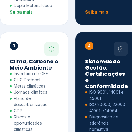
Dupla Materialidade
Saiba mais
Saiba mais
3
4
Clima, Carbono e
Sistemas de
Meio Ambiente
Gestão,
Certificações
Inventário de GEE
e
GHG Protocol
Conformidade
Metas climáticas
Jornada climática
ISO 9001, 14001 e
Plano de
45001
descarbonização
ISO 20000, 22000,
CDP
41001 e 14064
Riscos e
Diagnóstico de
oportunidades
aderência
climáticas
normativa