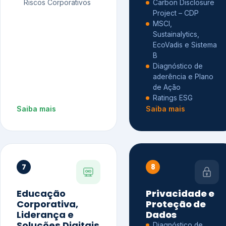
Riscos Corporativos
Carbon Disclosure
Project – CDP
MSCI,
Sustainalytics,
EcoVadis e Sistema
B
Diagnóstico de
aderência e Plano
de Ação
Ratings ESG
Saiba mais
Saiba mais
7
8
Educação
Privacidade e
Corporativa,
Proteção de
Liderança e
Dados
Soluções Digitais
Diagnóstico de