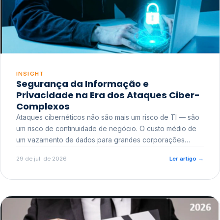
INSIGHT
Segurança da Informação e
Privacidade na Era dos Ataques Ciber-
Complexos
Ataques cibernéticos não são mais um risco de TI — são
um risco de continuidade de negócio. O custo médio de
um vazamento de dados para grandes corporações
ultrapassa a casa dos milhões, sem contar o dano
29 de jul. de 2026
Ler artigo
→
reputacional e o risco regulatório junto a órgãos como a
ANPD.