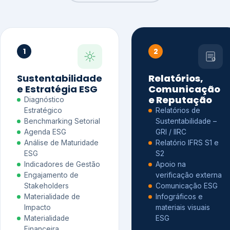
1
2
Sustentabilidade
Relatórios,
e Estratégia ESG
Comunicação
e Reputação
Diagnóstico
Estratégico
Relatórios de
Benchmarking Setorial
Sustentabilidade –
Agenda ESG
GRI / IIRC
Análise de Maturidade
Relatório IFRS S1 e
ESG
S2
Indicadores de Gestão
Apoio na
Engajamento de
verificação externa
Stakeholders
Comunicação ESG
Materialidade de
Infográficos e
Impacto
materiais visuais
Materialidade
ESG
Financeira