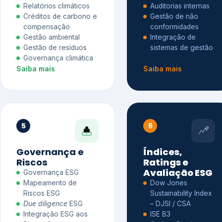
Relatórios climáticos
Auditorias internas
Créditos de carbono e
Gestão de não
compensação
conformidades
Gestão ambiental
Integração de
Gestão de resíduos
sistemas de gestão
Governança climática
Saiba mais
Saiba mais
5
6
Governança e
Índices,
Riscos
Ratings e
Avaliação ESG
Governança ESG
Mapeamento de
Dow Jones
Riscos ESG
Sustainability Index
Due diligence
ESG
– DJSI / CSA
Integração ESG aos
ISE B3