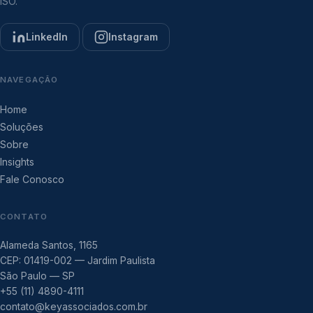
ISO.
LinkedIn
Instagram
NAVEGAÇÃO
Home
Soluções
Sobre
Insights
Fale Conosco
CONTATO
Alameda Santos, 1165
CEP: 01419-002 — Jardim Paulista
São Paulo — SP
+55 (11) 4890-4111
contato@keyassociados.com.br