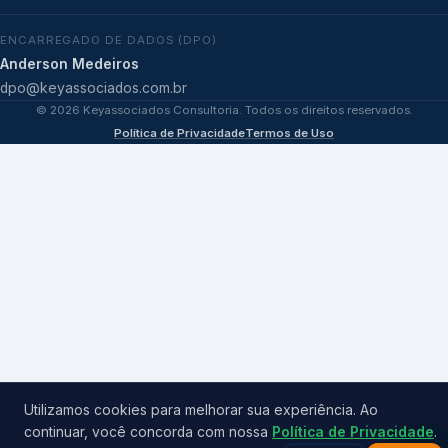
ENCARREGADO DE DADOS (DPO)
Anderson Medeiros
dpo@keyassociados.com.br
©
2026
Keyassociados Consultoria. Todos os direitos reservados.
Política de Privacidade
Termos de Uso
Utilizamos cookies para melhorar sua experiência. Ao
continuar, você concorda com nossa
Política de Privacidade
.