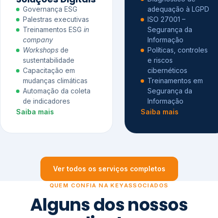
Governança ESG
adequação à LGPD
Palestras executivas
ISO 27001 –
Treinamentos ESG
in
Segurança da
company
Informação
Workshops
de
Políticas, controles
sustentabilidade
e riscos
Capacitação em
cibernéticos
mudanças climáticas
Treinamentos em
Automação da coleta
Segurança da
de indicadores
Informação
Saiba mais
Saiba mais
Ver todos os serviços completos
QUEM CONFIA NA KEYASSOCIADOS
Alguns dos nossos