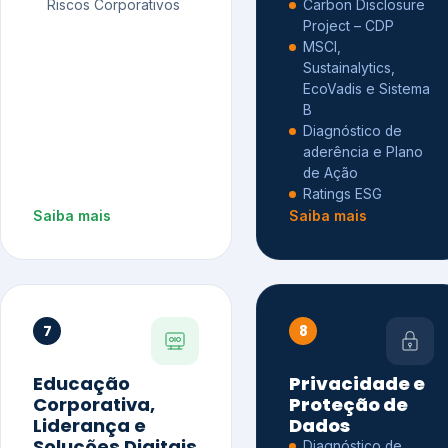
Riscos Corporativos
Carbon Disclosure
Project – CDP
MSCI,
Sustainalytics,
EcoVadis e Sistema
B
Diagnóstico de
aderência e Plano
de Ação
Ratings ESG
Saiba mais
Saiba mais
7
8
Educação
Privacidade e
Corporativa,
Proteção de
Liderança e
Dados
Soluções Digitais
Diagnóstico de