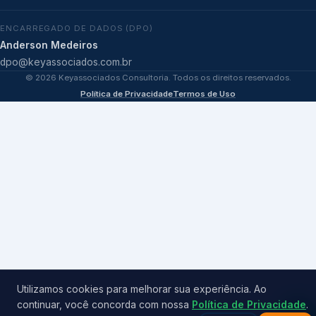
ENCARREGADO DE DADOS (DPO)
Anderson Medeiros
dpo@keyassociados.com.br
©
2026
Keyassociados Consultoria. Todos os direitos reservados.
Política de Privacidade
Termos de Uso
Utilizamos cookies para melhorar sua experiência. Ao
continuar, você concorda com nossa
Política de Privacidade
.