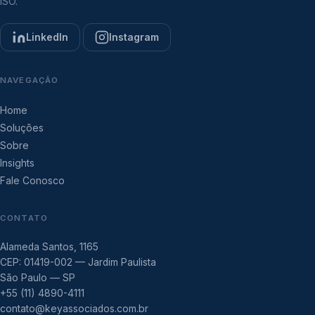
ISO.
LinkedIn
Instagram
NAVEGAÇÃO
Home
Soluções
Sobre
Insights
Fale Conosco
CONTATO
Alameda Santos, 1165
CEP: 01419-002 — Jardim Paulista
São Paulo — SP
+55 (11) 4890-4111
contato@keyassociados.com.br