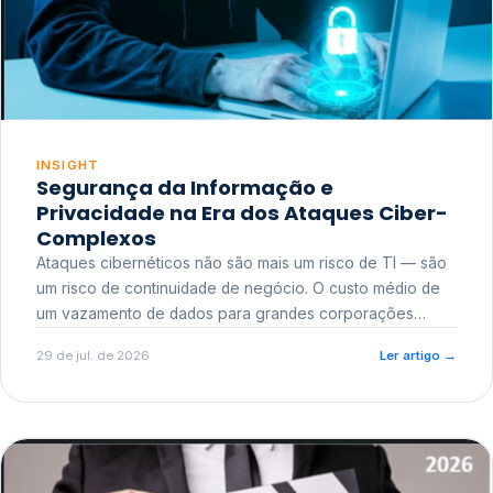
INSIGHT
Segurança da Informação e
Privacidade na Era dos Ataques Ciber-
Complexos
Ataques cibernéticos não são mais um risco de TI — são
um risco de continuidade de negócio. O custo médio de
um vazamento de dados para grandes corporações
ultrapassa a casa dos milhões, sem contar o dano
29 de jul. de 2026
Ler artigo
→
reputacional e o risco regulatório junto a órgãos como a
ANPD.