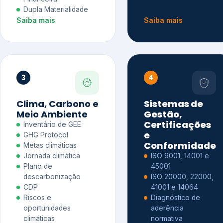
Dupla Materialidade
Saiba mais
Saiba mais
3
4
Clima, Carbono e
Sistemas de
Meio Ambiente
Gestão,
Certificações
Inventário de GEE
e
GHG Protocol
Conformidade
Metas climáticas
Jornada climática
ISO 9001, 14001 e
Plano de
45001
descarbonização
ISO 20000, 22000,
CDP
41001 e 14064
Riscos e
Diagnóstico de
oportunidades
aderência
climáticas
normativa