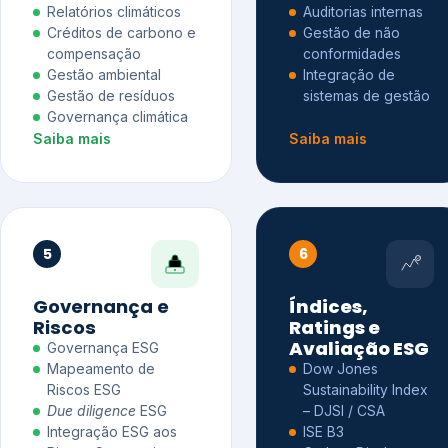
Relatórios climáticos
Auditorias internas
Créditos de carbono e
Gestão de não
compensação
conformidades
Gestão ambiental
Integração de
Gestão de resíduos
sistemas de gestão
Governança climática
Saiba mais
Saiba mais
5
6
Governança e
Índices,
Riscos
Ratings e
Avaliação ESG
Governança ESG
Mapeamento de
Dow Jones
Riscos ESG
Sustainability Index
Due diligence
ESG
– DJSI / CSA
Integração ESG aos
ISE B3