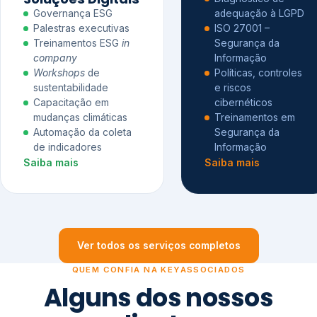
Governança ESG
adequação à LGPD
Palestras executivas
ISO 27001 –
Treinamentos ESG
in
Segurança da
company
Informação
Workshops
de
Políticas, controles
sustentabilidade
e riscos
Capacitação em
cibernéticos
mudanças climáticas
Treinamentos em
Automação da coleta
Segurança da
de indicadores
Informação
Saiba mais
Saiba mais
Ver todos os serviços completos
QUEM CONFIA NA KEYASSOCIADOS
Alguns dos nossos