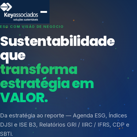
SISTEMAS DE GESTÃO OTIMIZADOS E INTEGRADOS
Conformidade que
protege seu
negócio.
Índices de Mercado
Mudanças Climáticas
Consultoria, auditoria e treinamentos em ISO 27001,
Reputação e Cadeia
ISO 27701, ISO 42001, ISO 37001, ISO 9001, ISO
Reporte Regulatório
14001, ISO 45001, ONA e PNQ — Gestão de
resíduos sólidos (PGRS/PMGRS).