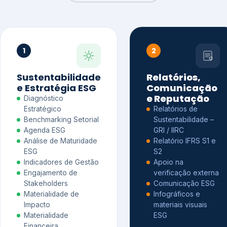
1
2
Sustentabilidade
Relatórios,
e Estratégia ESG
Comunicação
e Reputação
Diagnóstico
Estratégico
Relatórios de
Benchmarking Setorial
Sustentabilidade –
Agenda ESG
GRI / IIRC
Análise de Maturidade
Relatório IFRS S1 e
ESG
S2
Indicadores de Gestão
Apoio na
Engajamento de
verificação externa
Stakeholders
Comunicação ESG
Materialidade de
Infográficos e
Impacto
materiais visuais
Materialidade
ESG
Financeira