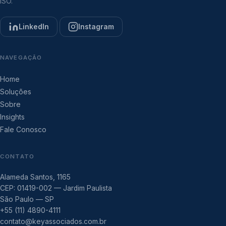
ISO.
LinkedIn
Instagram
NAVEGAÇÃO
Home
Soluções
Sobre
Insights
Fale Conosco
CONTATO
Alameda Santos, 1165
CEP: 01419-002 — Jardim Paulista
São Paulo — SP
+55 (11) 4890-4111
contato@keyassociados.com.br