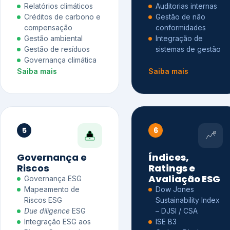
Relatórios climáticos
Auditorias internas
Créditos de carbono e
Gestão de não
compensação
conformidades
Gestão ambiental
Integração de
Gestão de resíduos
sistemas de gestão
Governança climática
Saiba mais
Saiba mais
5
6
Governança e
Índices,
Riscos
Ratings e
Avaliação ESG
Governança ESG
Mapeamento de
Dow Jones
Riscos ESG
Sustainability Index
Due diligence
ESG
– DJSI / CSA
Integração ESG aos
ISE B3