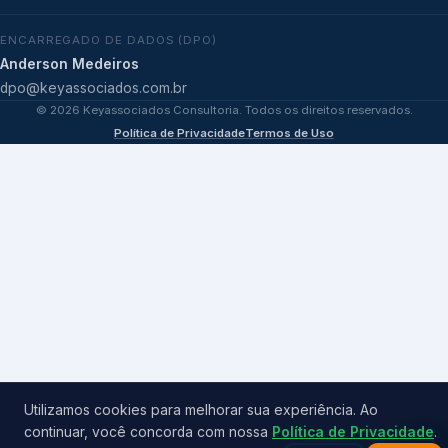
ENCARREGADO DE DADOS (DPO)
Anderson Medeiros
dpo@keyassociados.com.br
©
2026
Keyassociados Consultoria. Todos os direitos reservados.
Política de Privacidade
Termos de Uso
Utilizamos cookies para melhorar sua experiência. Ao
continuar, você concorda com nossa
Política de Privacidade
.