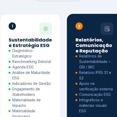
1
2
Sustentabilidade
Relatórios,
e Estratégia ESG
Comunicação
e Reputação
Diagnóstico
Estratégico
Relatórios de
Benchmarking Setorial
Sustentabilidade –
Agenda ESG
GRI / IIRC
Análise de Maturidade
Relatório IFRS S1 e
ESG
S2
Indicadores de Gestão
Apoio na
Engajamento de
verificação externa
Stakeholders
Comunicação ESG
Materialidade de
Infográficos e
Impacto
materiais visuais
Materialidade
ESG
Financeira