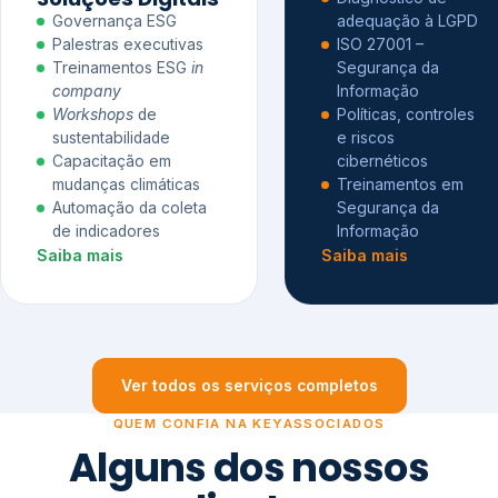
Governança ESG
adequação à LGPD
Palestras executivas
ISO 27001 –
Treinamentos ESG
in
Segurança da
company
Informação
Workshops
de
Políticas, controles
sustentabilidade
e riscos
Capacitação em
cibernéticos
mudanças climáticas
Treinamentos em
Automação da coleta
Segurança da
de indicadores
Informação
Saiba mais
Saiba mais
Ver todos os serviços completos
QUEM CONFIA NA KEYASSOCIADOS
Alguns dos nossos