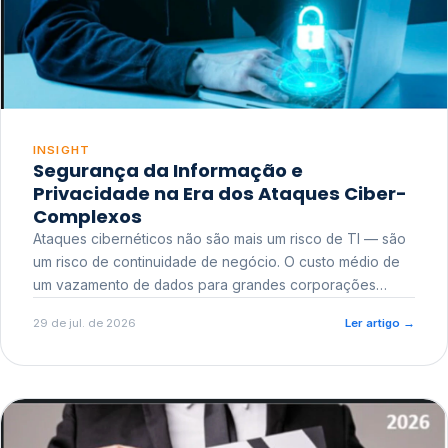
INSIGHT
Segurança da Informação e
Privacidade na Era dos Ataques Ciber-
Complexos
Ataques cibernéticos não são mais um risco de TI — são
um risco de continuidade de negócio. O custo médio de
um vazamento de dados para grandes corporações
ultrapassa a casa dos milhões, sem contar o dano
29 de jul. de 2026
Ler artigo
→
reputacional e o risco regulatório junto a órgãos como a
ANPD.