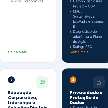
Riscos Corporativos
Carbon Disclosure
Project – CDP
MSCI,
Sustainalytics,
EcoVadis e Sistema
B
Diagnóstico de
aderência e Plano
de Ação
Ratings ESG
Saiba mais
Saiba mais
7
8
Educação
Privacidade e
Corporativa,
Proteção de
Liderança e
Dados
Soluções Digitais
Diagnóstico de