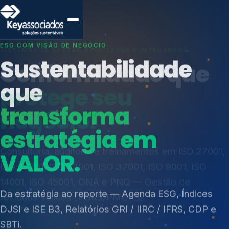
SISTEMAS DE GESTÃO OTIMIZADOS E INTEGRADOS
Conformidade que
protege seu
negócio.
Índices de Mercado
Mudanças Climáticas
Consultoria, auditoria e treinamentos em ISO 27001,
Reputação e Cadeia
ISO 27701, ISO 42001, ISO 37001, ISO 9001, ISO
Reporte Regulatório
14001, ISO 45001, ONA e PNQ — Gestão de
resíduos sólidos (PGRS/PMGRS).