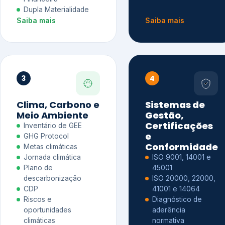
Dupla Materialidade
Saiba mais
Saiba mais
3
4
Clima, Carbono e
Sistemas de
Meio Ambiente
Gestão,
Certificações
Inventário de GEE
e
GHG Protocol
Conformidade
Metas climáticas
Jornada climática
ISO 9001, 14001 e
Plano de
45001
descarbonização
ISO 20000, 22000,
CDP
41001 e 14064
Riscos e
Diagnóstico de
oportunidades
aderência
climáticas
normativa