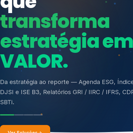
ISO 27701, ISO 42001, ISO 37001, ISO 9001, IS
14001, ISO 45001, ONA e PNQ — Gestão de re
sólidos (PGRS/PMGRS).
Ver Soluções
Soluções integ
gest
Atuação integrada para fortalecer estratégia
desempenho e conformidade