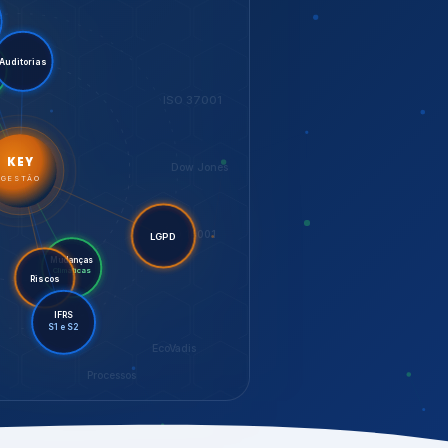
LGPD
Mudanças
Riscos
Climáticas
IFRS
S1 e S2
EcoVadis
Processos
bilidade,