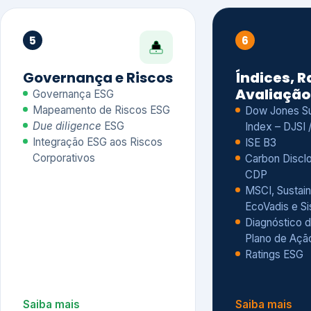
CDP
MSCI, Sustain
EcoVadis e S
Diagnóstico d
Plano de Açã
Ratings ESG
Saiba mais
Saiba mais
Alguns