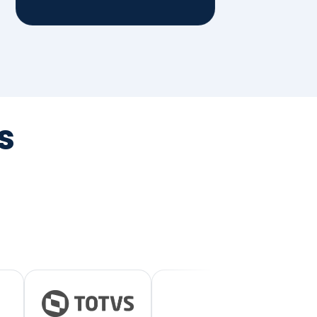
tegrada
vernança e ESG.