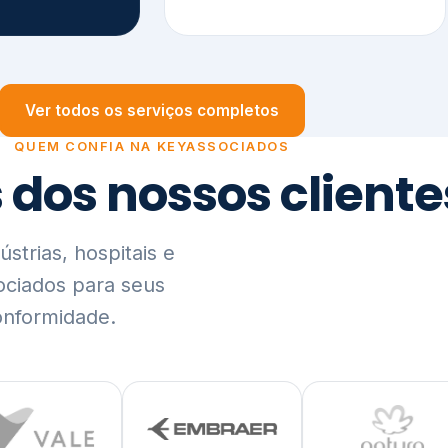
trias, hospitais e
ociados para seus
onformidade.
Ver lista completa de clientes (PDF)
Visão Holística e In
01
O Elo entre Estratégia, Go