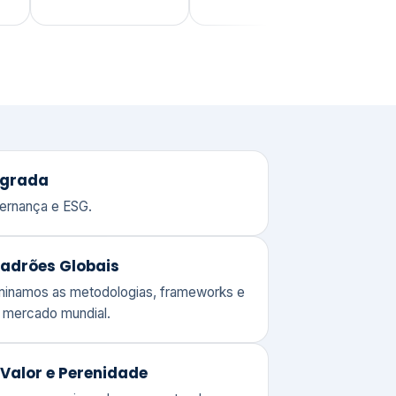
adrões Globais
ominamos as metodologias, frameworks e
o mercado mundial.
Valor e Perenidade
 o compromisso de quem entende o
 de gerir um patrimônio corporativo.
lores
Clique aqui →