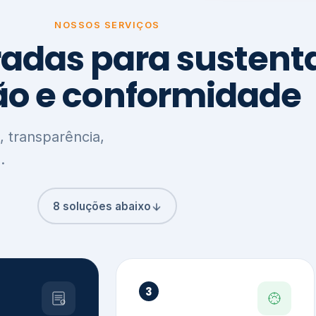
8 soluções abaixo
3
,
Clima, Carbono e
ção e
Meio Ambiente
o
Inventário de GEE
GHG Protocol
Metas climáticas
de – GRI / IIRC
Jornada climática
S S1 e S2
Plano de descarbonização
ficação externa
CDP
 ESG
Riscos e oportunidades
e materiais
climáticas