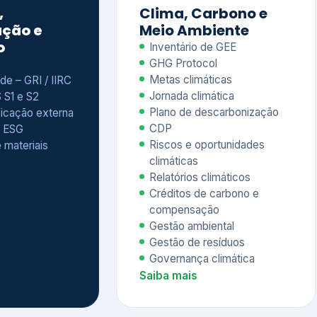
Relatórios climáticos
Créditos de carbono e
compensação
Gestão ambiental
Gestão de resíduos
Governança climática
Saiba mais
7
atings e
Educação
 ESG
Corporativa,
Liderança e
tainability
Soluções Digitais
/ CSA
Governança ESG
sure Project –
Palestras executivas