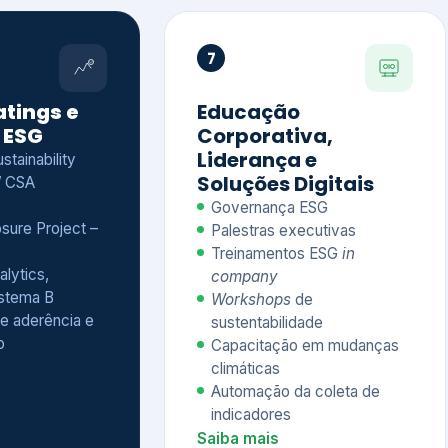
Treinamentos ESG
in
alytics,
company
istema B
Workshops
de
e aderência e
sustentabilidade
o
Capacitação em mudanças
climáticas
Automação da coleta de
indicadores
Saiba mais
Ver todos os serviços completos
QUEM CONFIA NA KEYASSOCIADOS
 dos nossos cliente