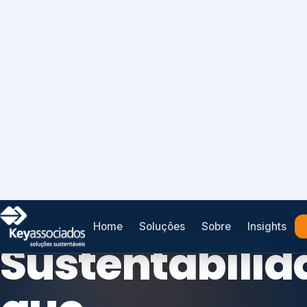
Home
Soluções
Sobre
Insights
SISTEMAS DE GESTÃO OTIMIZADOS E INTEGRADOS
Conformidad
que
protege seu
Índices de Mercado
negócio.
Mudanças Climáticas
Reputação e Cadeia
Reporte Regulatório
Consultoria, auditoria e treinamentos em ISO 2