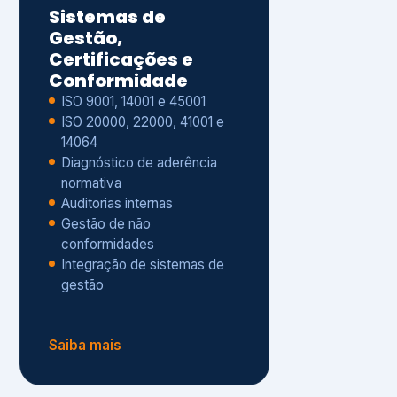
Gestão de não
conformidades
Integração de sistemas de
gestão
Saiba mais
8
Privacidade e
Proteção de Dados
Diagnóstico de adequação à
LGPD
ISO 27001 – Segurança da
Informação