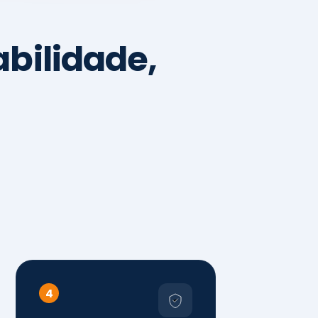
4
Sistemas de
Gestão,
Certificações e
Conformidade
ISO 9001, 14001 e 45001
ISO 20000, 22000, 41001 e
14064
Diagnóstico de aderência
normativa
Auditorias internas