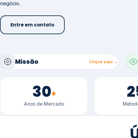
30
2
+
Anos de Mercado
Metodo
Ú
Conteúdo técnico sobre gestão, certificaçõ
setoriais.