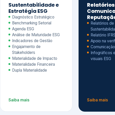
Materialidade Financeira
Dupla Materialidade
Saiba mais
Saiba mais
5
6
Governança e Riscos
Índices, R
Avaliação
Governança ESG
Mapeamento de Riscos ESG
Dow Jones Sus
Due diligence
ESG
Index – DJSI 
Integração ESG aos Riscos
ISE B3
Corporativos
Carbon Disclo