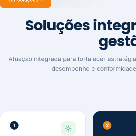
1
2
Sustentabilidade e
Relatórios
Estratégia ESG
Comunica
Reputaçã
Diagnóstico Estratégico
Benchmarking Setorial
Relatórios de
Agenda ESG
Sustentabilida
Análise de Maturidade ESG
Relatório IFR
Indicadores de Gestão
Apoio na veri
Engajamento de
Comunicação
Stakeholders
Infográficos 
Materialidade de Impacto
visuais ESG