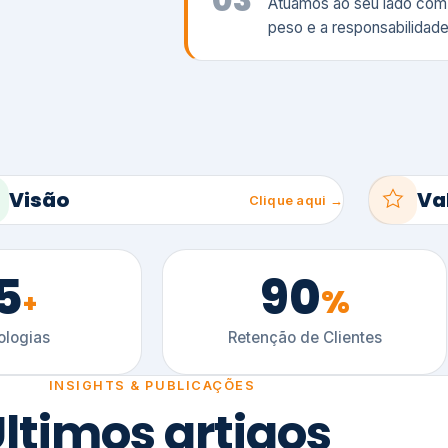
5
90
%
+
logias
Retenção de Clientes
INSIGHTS & PUBLICAÇÕES
ltimos artigos
es e tendências