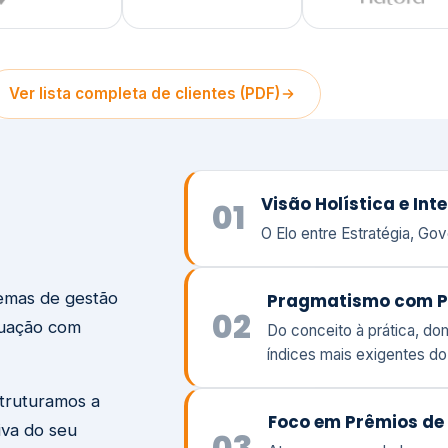
temas de gestão
Pragmatismo com P
02
tuação com
Do conceito à prática, d
índices mais exigentes d
struturamos a
Foco em Prêmios de 
iva do seu
03
Atuamos ao seu lado com
peso e a responsabilidade
Visão
Va
Clique aqui →