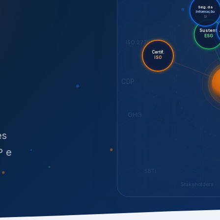
O
síduos
SBTi
Stakeholders
NOSSOS SERVIÇOS
radas para sustenta
ão e conformidade
, transparência,
.