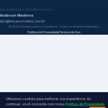
ENCARREGADO DE DADOS (DPO)
Anderson Medeiros
dpo@keyassociados.com.br
©
2026
Keyassociados Consultoria. Todos os direitos reservados.
Política de Privacidade
Termos de Uso
Utilizamos cookies para melhorar sua experiência. Ao
continuar, você concorda com nossa
Política de Privacidade
.