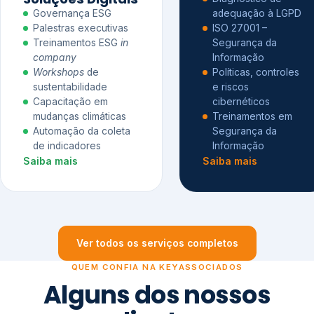
Governança ESG
adequação à LGPD
Palestras executivas
ISO 27001 –
Treinamentos ESG
in
Segurança da
company
Informação
Workshops
de
Políticas, controles
sustentabilidade
e riscos
Capacitação em
cibernéticos
mudanças climáticas
Treinamentos em
Automação da coleta
Segurança da
de indicadores
Informação
Saiba mais
Saiba mais
Ver todos os serviços completos
QUEM CONFIA NA KEYASSOCIADOS
Alguns dos nossos