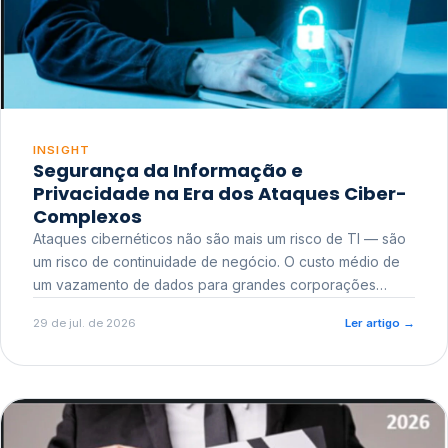
INSIGHT
Segurança da Informação e
Privacidade na Era dos Ataques Ciber-
Complexos
Ataques cibernéticos não são mais um risco de TI — são
um risco de continuidade de negócio. O custo médio de
um vazamento de dados para grandes corporações
ultrapassa a casa dos milhões, sem contar o dano
29 de jul. de 2026
Ler artigo
→
reputacional e o risco regulatório junto a órgãos como a
ANPD.