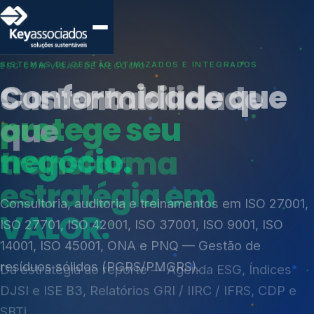
SISTEMAS DE GESTÃO OTIMIZADOS E INTEGRADOS
Conformidade que
protege seu
negócio.
Índices de Mercado
Mudanças Climáticas
Consultoria, auditoria e treinamentos em ISO 27001,
Reputação e Cadeia
ISO 27701, ISO 42001, ISO 37001, ISO 9001, ISO
Reporte Regulatório
14001, ISO 45001, ONA e PNQ — Gestão de
resíduos sólidos (PGRS/PMGRS).