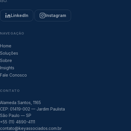
ISO.
LinkedIn
Instagram
NAVEGAÇÃO
Home
Soluções
Sobre
Insights
Fale Conosco
CONTATO
Alameda Santos, 1165
CEP: 01419-002 — Jardim Paulista
São Paulo — SP
+55 (11) 4890-4111
contato@keyassociados.com.br