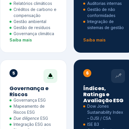
Relatórios climáticos
Auditorias internas
Créditos de carbono e
Gestão de não
compensação
conformidades
Gestão ambiental
Integração de
Gestão de resíduos
sistemas de gestão
Governança climática
Saiba mais
Saiba mais
5
6
Governança e
Índices,
Riscos
Ratings e
Avaliação ESG
Governança ESG
Mapeamento de
Dow Jones
Riscos ESG
Sustainability Index
Due diligence
ESG
– DJSI / CSA
Integração ESG aos
ISE B3