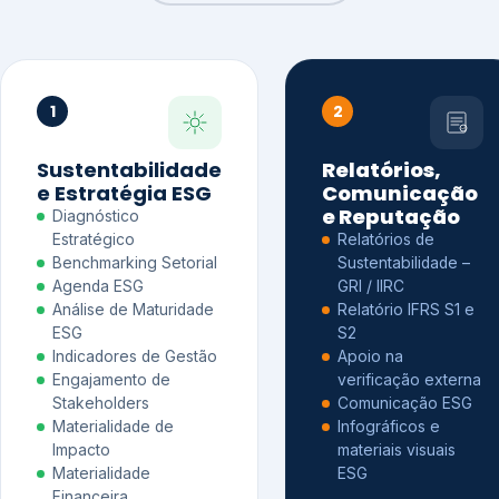
1
2
Sustentabilidade
Relatórios,
e Estratégia ESG
Comunicação
e Reputação
Diagnóstico
Estratégico
Relatórios de
Benchmarking Setorial
Sustentabilidade –
Agenda ESG
GRI / IIRC
Análise de Maturidade
Relatório IFRS S1 e
ESG
S2
Indicadores de Gestão
Apoio na
Engajamento de
verificação externa
Stakeholders
Comunicação ESG
Materialidade de
Infográficos e
Impacto
materiais visuais
Materialidade
ESG
Financeira