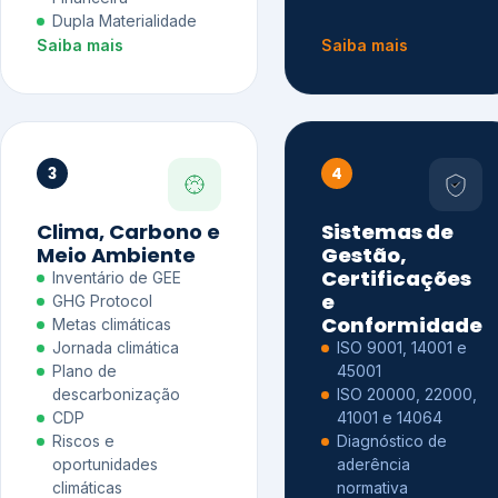
Dupla Materialidade
Saiba mais
Saiba mais
3
4
Clima, Carbono e
Sistemas de
Meio Ambiente
Gestão,
Certificações
Inventário de GEE
e
GHG Protocol
Conformidade
Metas climáticas
Jornada climática
ISO 9001, 14001 e
Plano de
45001
descarbonização
ISO 20000, 22000,
CDP
41001 e 14064
Riscos e
Diagnóstico de
oportunidades
aderência
climáticas
normativa