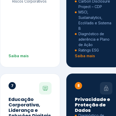
Riscos Corporativos
Carbon Disclosure
Project – CDP
MSCI,
Sustainalytics,
EcoVadis e Sistema
B
Diagnóstico de
aderência e Plano
de Ação
Ratings ESG
Saiba mais
Saiba mais
7
8
Educação
Privacidade e
Corporativa,
Proteção de
Liderança e
Dados
Soluções Digitais
Diagnóstico de