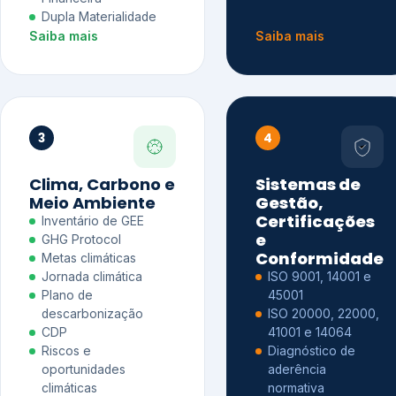
Dupla Materialidade
Saiba mais
Saiba mais
3
4
Clima, Carbono e
Sistemas de
Meio Ambiente
Gestão,
Certificações
Inventário de GEE
e
GHG Protocol
Conformidade
Metas climáticas
Jornada climática
ISO 9001, 14001 e
Plano de
45001
descarbonização
ISO 20000, 22000,
CDP
41001 e 14064
Riscos e
Diagnóstico de
oportunidades
aderência
climáticas
normativa