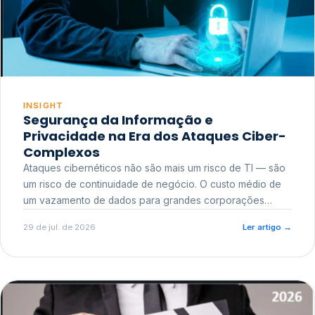
INSIGHT
Segurança da Informação e
Privacidade na Era dos Ataques Ciber-
Complexos
Ataques cibernéticos não são mais um risco de TI — são
um risco de continuidade de negócio. O custo médio de
um vazamento de dados para grandes corporações
ultrapassa a casa dos milhões, sem contar o dano
29 de jul. de 2026
Ler artigo
→
reputacional e o risco regulatório junto a órgãos como a
ANPD.