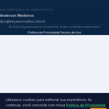
ENCARREGADO DE DADOS (DPO)
Anderson Medeiros
dpo@keyassociados.com.br
©
2026
Keyassociados Consultoria. Todos os direitos reservados.
Política de Privacidade
Termos de Uso
Utilizamos cookies para melhorar sua experiência. Ao
continuar, você concorda com nossa
Política de Privacidade
.