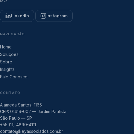
ISO.
LinkedIn
Instagram
NAVEGAÇÃO
Home
Soluções
Sobre
Insights
Fale Conosco
CONTATO
Alameda Santos, 1165
CEP: 01419-002 — Jardim Paulista
São Paulo — SP
+55 (11) 4890-4111
contato@keyassociados.com.br