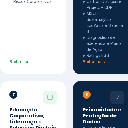
Riscos Corporativos
Carbon Disclosure
Project – CDP
MSCI,
Sustainalytics,
EcoVadis e Sistema
B
Diagnóstico de
aderência e Plano
de Ação
Ratings ESG
Saiba mais
Saiba mais
7
8
Educação
Privacidade e
Corporativa,
Proteção de
Liderança e
Dados
Soluções Digitais
Diagnóstico de