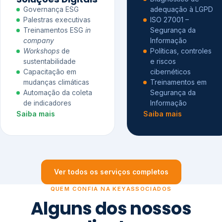
Governança ESG
adequação à LGPD
Palestras executivas
ISO 27001 –
Treinamentos ESG
in
Segurança da
company
Informação
Workshops
de
Políticas, controles
sustentabilidade
e riscos
Capacitação em
cibernéticos
mudanças climáticas
Treinamentos em
Automação da coleta
Segurança da
de indicadores
Informação
Saiba mais
Saiba mais
Ver todos os serviços completos
QUEM CONFIA NA KEYASSOCIADOS
Alguns dos nossos