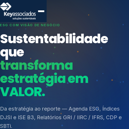
SISTEMAS DE GESTÃO OTIMIZADOS E INTEGRADOS
Conformidade que
protege seu
negócio.
Índices de Mercado
Mudanças Climáticas
Consultoria, auditoria e treinamentos em ISO 27001,
Reputação e Cadeia
ISO 27701, ISO 42001, ISO 37001, ISO 9001, ISO
Reporte Regulatório
14001, ISO 45001, ONA e PNQ — Gestão de
resíduos sólidos (PGRS/PMGRS).