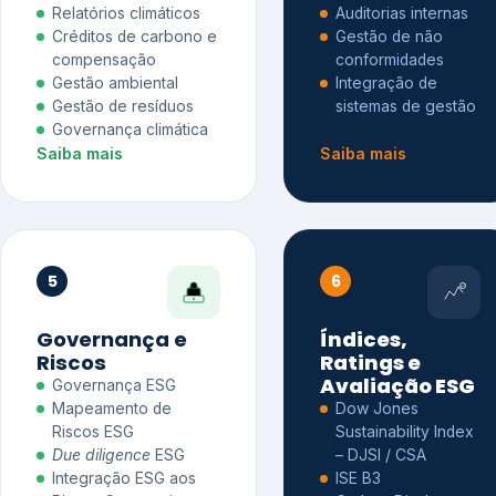
Relatórios climáticos
Auditorias internas
Créditos de carbono e
Gestão de não
compensação
conformidades
Gestão ambiental
Integração de
Gestão de resíduos
sistemas de gestão
Governança climática
Saiba mais
Saiba mais
5
6
Governança e
Índices,
Riscos
Ratings e
Avaliação ESG
Governança ESG
Mapeamento de
Dow Jones
Riscos ESG
Sustainability Index
Due diligence
ESG
– DJSI / CSA
Integração ESG aos
ISE B3