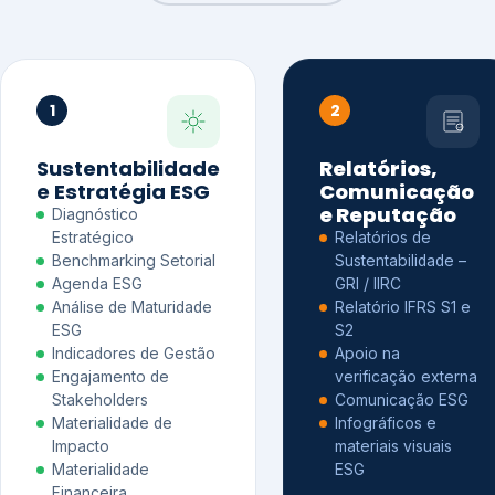
1
2
Sustentabilidade
Relatórios,
e Estratégia ESG
Comunicação
e Reputação
Diagnóstico
Estratégico
Relatórios de
Benchmarking Setorial
Sustentabilidade –
Agenda ESG
GRI / IIRC
Análise de Maturidade
Relatório IFRS S1 e
ESG
S2
Indicadores de Gestão
Apoio na
Engajamento de
verificação externa
Stakeholders
Comunicação ESG
Materialidade de
Infográficos e
Impacto
materiais visuais
Materialidade
ESG
Financeira